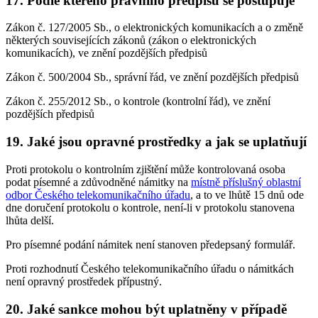
17. Podle kterého právního předpisu se postupuje
Zákon č. 127/2005 Sb., o elektronických komunikacích a o změně
některých souvisejících zákonů (zákon o elektronických
komunikacích), ve znění pozdějších předpisů
Zákon č. 500/2004 Sb., správní řád, ve znění pozdějších předpisů
Zákon č. 255/2012 Sb., o kontrole (kontrolní řád), ve znění
pozdějších předpisů
19. Jaké jsou opravné prostředky a jak se uplatňují
Proti protokolu o kontrolním zjištění může kontrolovaná osoba
podat písemné a zdůvodněné námitky na
místně příslušný oblastní
odbor Českého telekomunikačního úřadu
, a to ve lhůtě 15 dnů ode
dne doručení protokolu o kontrole, není-li v protokolu stanovena
lhůta delší.
Pro písemné podání námitek není stanoven předepsaný formulář.
Proti rozhodnutí Českého telekomunikačního úřadu o námitkách
není opravný prostředek přípustný.
20. Jaké sankce mohou být uplatněny v případě