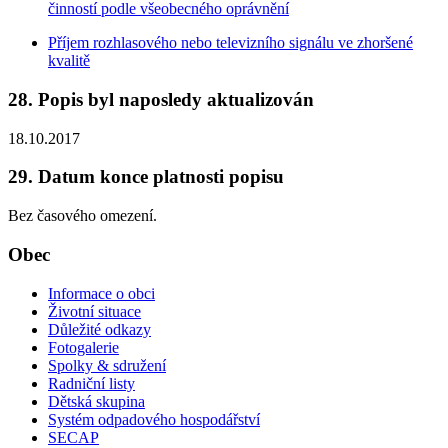
činností podle všeobecného oprávnění
Příjem rozhlasového nebo televizního signálu ve zhoršené
kvalitě
28. Popis byl naposledy aktualizován
18.10.2017
29. Datum konce platnosti popisu
Bez časového omezení.
Obec
Informace o obci
Životní situace
Důležité odkazy
Fotogalerie
Spolky & sdružení
Radniční listy
Dětská skupina
Systém odpadového hospodářství
SECAP