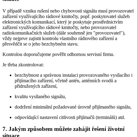
V případě vzniku rušení nebo chybovosti signálu musí provozovatel
zařízení využívajícího rádiové kmitočty, popř. poskytovatel služeb
elektronických komunikací, který je poskytuje prostřednictvím
zařízení využívajícího rádiové kmitočty, nebo provozovatel
radiokomunikačních služeb (dále souhrnně jen "provozovatel"),
vždy nejprve zajistit kontrolu vlastního rádiového zařízení a
přesvědčit se o jeho bezchybném stavu.
Kontrolou doporučujeme pověřit odbornou servisní firmu.
Je třeba zkontrolovat:
bezchybnost a správnou instalaci provozovaného vysílacího i
přijímacího zařízení, včetně antén, anténních svodů a
přidružených zařízení,
kvalitu vysílaného signálu,
dodržení minimální požadované úrovně přijímaného signálu,
odpovídající nastavení citlivosti přijímačů (terminálů) atd.
7. Jakým způsobem můžete zahájit řešení životní
situace