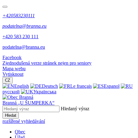
+420583230111
podatelna@branna.eu
+420 583 230 111
podatelna@branna.eu
Facebook
Zjednodušená verze stránek nejen pro seniory
Mapa webu
Vytisknout
CZ
English
Deutsch
Le français
Espanol
русский
Українська
Branná
„U ŠUMPERKA“
Hledaný výraz
Hledat
rozšířené vyhledávání
Obec
Úřad