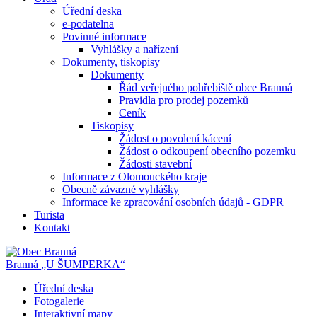
Úřední deska
e-podatelna
Povinné informace
Vyhlášky a nařízení
Dokumenty, tiskopisy
Dokumenty
Řád veřejného pohřebiště obce Branná
Pravidla pro prodej pozemků
Ceník
Tiskopisy
Žádost o povolení kácení
Žádost o odkoupení obecního pozemku
Žádosti stavební
Informace z Olomouckého kraje
Obecně závazné vyhlášky
Informace ke zpracování osobních údajů - GDPR
Turista
Kontakt
Branná
„U ŠUMPERKA“
Úřední deska
Fotogalerie
Interaktivní mapy