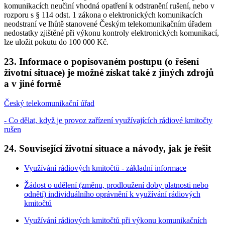
komunikacích neučiní vhodná opatření k odstranění rušení, nebo v
rozporu s § 114 odst. 1 zákona o elektronických komunikacích
neodstraní ve lhůtě stanovené Českým telekomunikačním úřadem
nedostatky zjištěné při výkonu kontroly elektronických komunikací,
lze uložit pokutu do 100 000 Kč.
23. Informace o popisovaném postupu (o řešení
životní situace) je možné získat také z jiných zdrojů
a v jiné formě
Český telekomunikační úřad
- Co dělat, když je provoz zařízení využívajících rádiové kmitočty
rušen
24. Související životní situace a návody, jak je řešit
Využívání rádiových kmitočtů - základní informace
Žádost o udělení (změnu, prodloužení doby platnosti nebo
odnětí) individuálního oprávnění k využívání rádiových
kmitočtů
Využívání rádiových kmitočtů při výkonu komunikačních