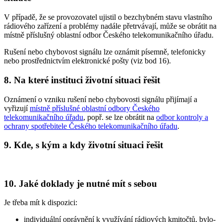
V případě, že se provozovatel ujistil o bezchybném stavu vlastního
rádiového zařízení a problémy nadále přetrvávají, může se obrátit na
místně příslušný oblastní odbor Českého telekomunikačního úřadu.
Rušení nebo chybovost signálu lze oznámit písemně, telefonicky
nebo prostřednictvím elektronické pošty (viz bod 16).
8. Na které instituci životní situaci řešit
Oznámení o vzniku rušení nebo chybovosti signálu přijímají a
vyřizují
místně příslušné oblastní odbory Českého
telekomunikačního úřadu
, popř. se lze obrátit na
odbor kontroly a
ochrany spotřebitele Českého telekomunikačního úřadu
.
9. Kde, s kým a kdy životní situaci řešit
10. Jaké doklady je nutné mít s sebou
Je třeba mít k dispozici:
individuální oprávnění k využívání rádiových kmitočtů, bylo-