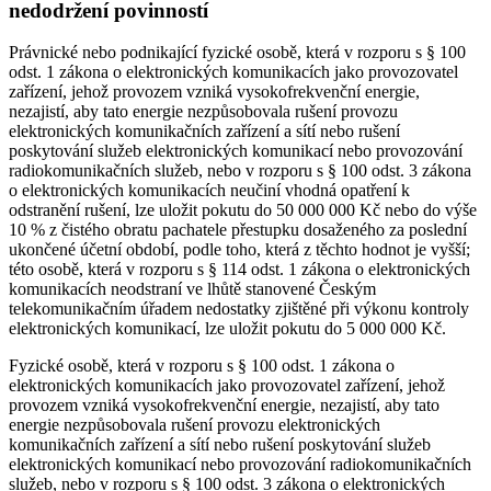
nedodržení povinností
Právnické nebo podnikající fyzické osobě, která v rozporu s § 100
odst. 1 zákona o elektronických komunikacích jako provozovatel
zařízení, jehož provozem vzniká vysokofrekvenční energie,
nezajistí, aby tato energie nezpůsobovala rušení provozu
elektronických komunikačních zařízení a sítí nebo rušení
poskytování služeb elektronických komunikací nebo provozování
radiokomunikačních služeb, nebo v rozporu s § 100 odst. 3 zákona
o elektronických komunikacích neučiní vhodná opatření k
odstranění rušení, lze uložit pokutu do 50 000 000 Kč nebo do výše
10 % z čistého obratu pachatele přestupku dosaženého za poslední
ukončené účetní období, podle toho, která z těchto hodnot je vyšší;
této osobě, která v rozporu s § 114 odst. 1 zákona o elektronických
komunikacích neodstraní ve lhůtě stanovené Českým
telekomunikačním úřadem nedostatky zjištěné při výkonu kontroly
elektronických komunikací, lze uložit pokutu do 5 000 000 Kč.
Fyzické osobě, která v rozporu s § 100 odst. 1 zákona o
elektronických komunikacích jako provozovatel zařízení, jehož
provozem vzniká vysokofrekvenční energie, nezajistí, aby tato
energie nezpůsobovala rušení provozu elektronických
komunikačních zařízení a sítí nebo rušení poskytování služeb
elektronických komunikací nebo provozování radiokomunikačních
služeb, nebo v rozporu s § 100 odst. 3 zákona o elektronických