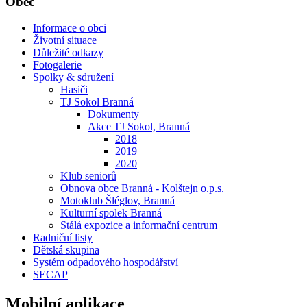
Obec
Informace o obci
Životní situace
Důležité odkazy
Fotogalerie
Spolky & sdružení
Hasiči
TJ Sokol Branná
Dokumenty
Akce TJ Sokol, Branná
2018
2019
2020
Klub seniorů
Obnova obce Branná - Kolštejn o.p.s.
Motoklub Šléglov, Branná
Kulturní spolek Branná
Stálá expozice a informační centrum
Radniční listy
Dětská skupina
Systém odpadového hospodářství
SECAP
Mobilní aplikace