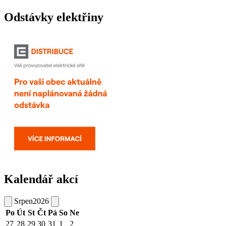
Odstávky elektřiny
Kalendář akcí
Srpen
2026
Po
Út
St
Čt
Pá
So
Ne
27
28
29
30
31
1
2