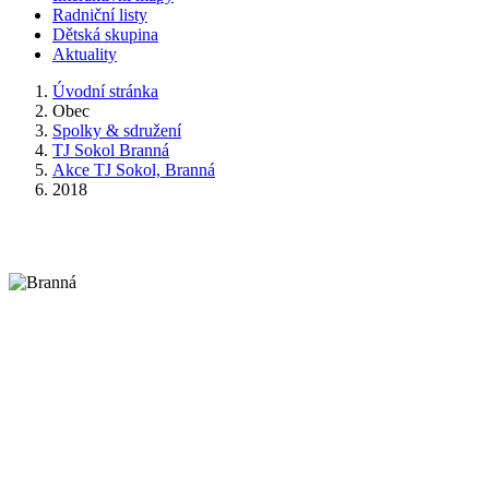
Radniční listy
Dětská skupina
Aktuality
Úvodní stránka
Obec
Spolky & sdružení
TJ Sokol Branná
Akce TJ Sokol, Branná
2018