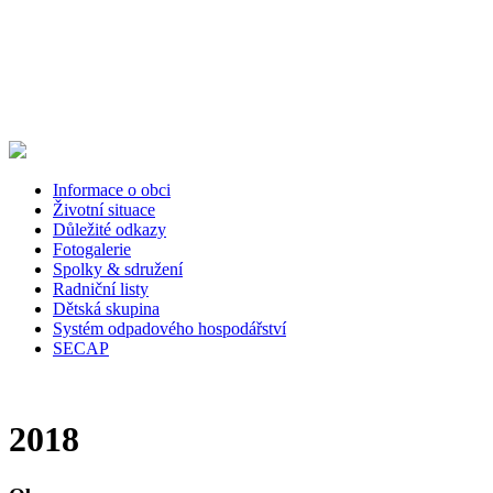
Informace o obci
Životní situace
Důležité odkazy
Fotogalerie
Spolky & sdružení
Radniční listy
Dětská skupina
Systém odpadového hospodářství
SECAP
2018