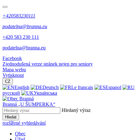
+420583230111
podatelna@branna.eu
+420 583 230 111
podatelna@branna.eu
Facebook
Zjednodušená verze stránek nejen pro seniory
Mapa webu
Vytisknout
CZ
English
Deutsch
Le français
Espanol
русский
Українська
Branná
„U ŠUMPERKA“
Hledaný výraz
Hledat
rozšířené vyhledávání
Obec
Úřad