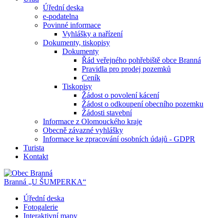
Úřední deska
e-podatelna
Povinné informace
Vyhlášky a nařízení
Dokumenty, tiskopisy
Dokumenty
Řád veřejného pohřebiště obce Branná
Pravidla pro prodej pozemků
Ceník
Tiskopisy
Žádost o povolení kácení
Žádost o odkoupení obecního pozemku
Žádosti stavební
Informace z Olomouckého kraje
Obecně závazné vyhlášky
Informace ke zpracování osobních údajů - GDPR
Turista
Kontakt
Branná
„U ŠUMPERKA“
Úřední deska
Fotogalerie
Interaktivní mapy