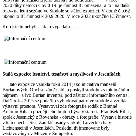
2020 díky nemoci Covid 19- je činnost IC omezena- a to i na další
roky- na letní sezónu ve Stodole se stálou expozicí. V domě č.p.62
ukončilo IC činnost k 30.9.2020. V roce 2022 ukončilo IC činnost.
Kdo jste tu nebyli - tak to vypadalo ........
Stálá expozice lesnictví, tesařství a myslivosti v Jeseníkách
tato expozice vznikla roku 2014 jako iniciativa manželů
Burianových. Obci se záměr líbil a poskytl stodolu - s minimálním
nájmem - a Ivo Burian inventář, pod záštitou Informačního centra.
Další rok - 2015 se podařilo vybudovat patro ve stodole a vznikla
výstavní prostora. Vystavoval zde fotografie rodák z Branné
Antonín Říha a později jeho bratr a bývalý starosta František Říha ,
spolek Jesenický z Rovenska - obrazy a fotografie, Výstava historie
v kamenech - Sisi, Zaniklé osady v okolí, Lovecké chaty
Lichtensteinů v Jeseníkách. Poslední tři jmenované byly
vystavovány i v Muzeu v Šumperku.