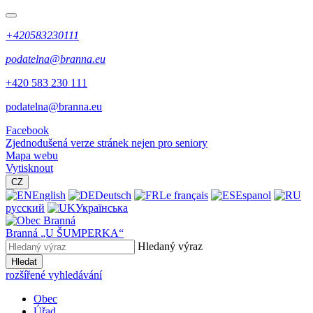
+420583230111
podatelna@branna.eu
+420 583 230 111
podatelna@branna.eu
Facebook
Zjednodušená verze stránek nejen pro seniory
Mapa webu
Vytisknout
CZ
English
Deutsch
Le français
Espanol
русский
Українська
Branná
„U ŠUMPERKA“
Hledaný výraz
Hledat
rozšířené vyhledávání
Obec
Úřad