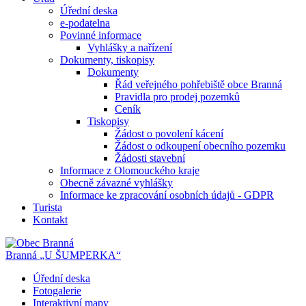
Úřední deska
e-podatelna
Povinné informace
Vyhlášky a nařízení
Dokumenty, tiskopisy
Dokumenty
Řád veřejného pohřebiště obce Branná
Pravidla pro prodej pozemků
Ceník
Tiskopisy
Žádost o povolení kácení
Žádost o odkoupení obecního pozemku
Žádosti stavební
Informace z Olomouckého kraje
Obecně závazné vyhlášky
Informace ke zpracování osobních údajů - GDPR
Turista
Kontakt
Branná
„U ŠUMPERKA“
Úřední deska
Fotogalerie
Interaktivní mapy