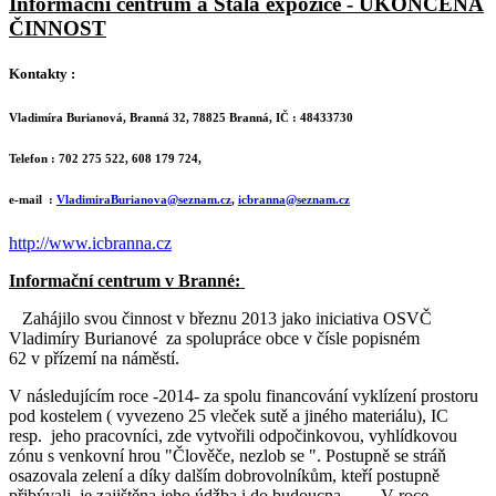
Informační centrum a Stálá expozice - UKONČENÁ
ČINNOST
Kontakty :
Vladimíra Burianová, Branná 32, 78825 Branná, IČ : 48433730
Telefon : 702 275 522, 608 179 724,
e-mail :
VladimiraBurianova@seznam.cz
,
icbranna@seznam.cz
http://www.icbranna.cz
Informační centrum v Branné:
Zahájilo svou činnost v březnu 2013 jako iniciativa OSVČ
Vladimíry Burianové za spolupráce obce v čísle popisném
62 v přízemí na náměstí.
V následujícím roce -2014- za spolu financování vyklízení prostoru
pod kostelem ( vyvezeno 25 vleček sutě a jiného materiálu), IC
resp. jeho pracovníci, zde vytvořili odpočinkovou, vyhlídkovou
zónu s venkovní hrou "Člověče, nezlob se ". Postupně se stráň
osazovala zelení a díky dalším dobrovolníkům, kteří postupně
přibývali, je zajištěna jeho údžba i do budoucna. V roce