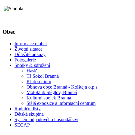
Obec
Informace o obci
Životní situace
Důležité odkazy
Fotogalerie
Spolky & sdružení
Hasiči
TJ Sokol Branná
Klub seniorů
Obnova obce Branná - Kolštejn o.p.s.
Motoklub Šléglov, Branná
Kulturní spolek Branná
Stálá expozice a informační centrum
Radniční listy
Dětská skupina
Systém odpadového hospodářství
SECAP