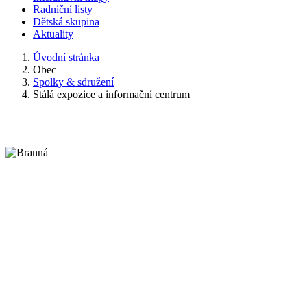
Radniční listy
Dětská skupina
Aktuality
Úvodní stránka
Obec
Spolky & sdružení
Stálá expozice a informační centrum