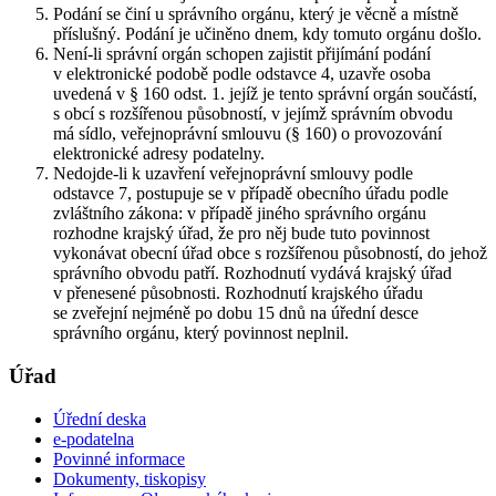
Podání se činí u správního orgánu, který je věcně a místně
příslušný. Podání je učiněno dnem, kdy tomuto orgánu došlo.
Není-li správní orgán schopen zajistit přijímání podání
v elektronické podobě podle odstavce 4, uzavře osoba
uvedená v § 160 odst. 1. jejíž je tento správní orgán součástí,
s obcí s rozšířenou působností, v jejímž správním obvodu
má sídlo, veřejnoprávní smlouvu (§ 160) o provozování
elektronické adresy podatelny.
Nedojde-li k uzavření veřejnoprávní smlouvy podle
odstavce 7, postupuje se v případě obecního úřadu podle
zvláštního zákona: v případě jiného správního orgánu
rozhodne krajský úřad, že pro něj bude tuto povinnost
vykonávat obecní úřad obce s rozšířenou působností, do jehož
správního obvodu patří. Rozhodnutí vydává krajský úřad
v přenesené působnosti. Rozhodnutí krajského úřadu
se zveřejní nejméně po dobu 15 dnů na úřední desce
správního orgánu, který povinnost neplnil.
Úřad
Úřední deska
e-podatelna
Povinné informace
Dokumenty, tiskopisy