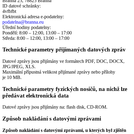
Branná 23, 78825 Branná
ID datové schránky:
4vfbfbt
Elektronická adresa e‑podatelny:
podatelna@branna.eu
Úřední hodiny podatelny:
Pondělí: 8:00 – 12:00, 13:00 – 17:00
Středa: 8:00 – 12:00, 13:00 – 17:00
Technické parametry přijímaných datových zpráv
Datové zprávy jsou přijímány ve formátech
PDF, DOC, DOCX,
JPG/JPEG, XLS.
Maximální přípustná velikost přijímané zprávy nebo přílohy
je
10 MB
.
Technické parametry fyzických nosičů, na nichž lze
předávat elektronická data
Datové zprávy jsou přijímány na:
flash disk, CD-ROM.
Způsob nakládání s datovými zprávami
Způsob nakládání s datovými zprávami, u kterých byl zjištěn