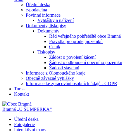
Úřední deska
e-podatelna
Povinné informace
Vyhlášky a nařízení
Dokumenty, tiskopisy
Dokumenty
Řád veřejného pohřebiště obce Branná
Pravidla pro prodej pozemků
Ceník
Tiskopisy
Žádost o povolení kácení
Žádost o odkoupení obecního pozemku
Žádosti stavební
Informace z Olomouckého kraje
Obecně závazné vyhlášky
Informace ke zpracování osobních údajů - GDPR
Turista
Kontakt
Branná
„U ŠUMPERKA“
Úřední deska
Fotogalerie
Interaktivní mapy