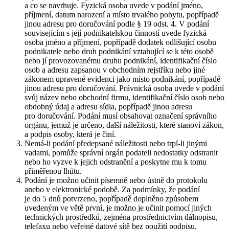
a co se navrhuje. Fyzická osoba uvede v podání jméno,
příjmení, datum narození a místo trvalého pobytu, popřípadě
jinou adresu pro doručování podle § 19 odst. 4. V podání
souvisejícím s její podnikatelskou činností uvede fyzická
osoba jméno a příjmení, popřípadě dodatek odlišující osobu
podnikatele nebo druh podnikání vztahující se k této osobě
nebo jí provozovanému druhu podnikání, identifikační číslo
osob a adresu zapsanou v obchodním rejstříku nebo jiné
zákonem upravené evidenci jako místo podnikání, popřípadě
jinou adresu pro doručování. Právnická osoba uvede v podání
svůj název nebo obchodní firmu, identifikační číslo osob nebo
obdobný údaj a adresu sídla, popřípadě jinou adresu
pro doručování. Podání musí obsahovat označení správního
orgánu, jemuž je určeno, další náležitosti, které stanoví zákon,
a podpis osoby, která je činí.
Nemá-li podání předepsané náležitosti nebo trpí-li jinými
vadami, pomůže správní orgán podateli nedostatky odstranit
nebo ho vyzve k jejich odstranění a poskytne mu k tomu
přiměřenou lhůtu.
Podání je možno učinit písemně nebo ústně do protokolu
anebo v elektronické podobě. Za podmínky, že podání
je do 5 dnů potvrzeno, popřípadě doplněno způsobem
uvedeným ve větě první, je možno je učinit pomocí jiných
technických prostředků, zejména prostřednictvím dálnopisu,
telefaxu nebo veřejné datové sítě bez použití podpisu.