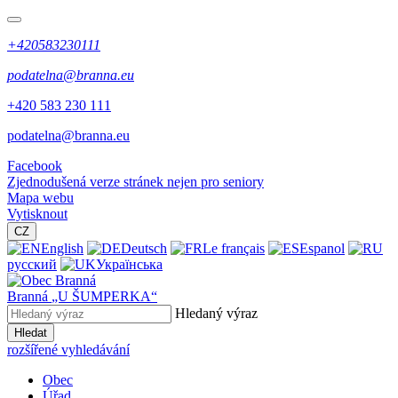
+420583230111
podatelna@branna.eu
+420 583 230 111
podatelna@branna.eu
Facebook
Zjednodušená verze stránek nejen pro seniory
Mapa webu
Vytisknout
CZ
English
Deutsch
Le français
Espanol
русский
Українська
Branná
„U ŠUMPERKA“
Hledaný výraz
Hledat
rozšířené vyhledávání
Obec
Úřad