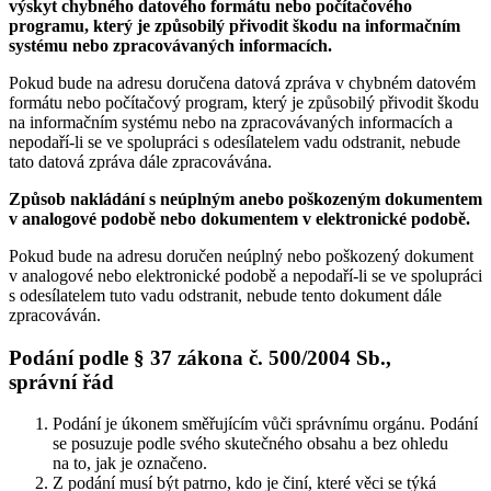
výskyt chybného datového formátu nebo počítačového
programu, který je způsobilý přivodit škodu na informačním
systému nebo zpracovávaných informacích.
Pokud bude na adresu doručena datová zpráva v chybném datovém
formátu nebo počítačový program, který je způsobilý přivodit škodu
na informačním systému nebo na zpracovávaných informacích a
nepodaří-li se ve spolupráci s odesílatelem vadu odstranit, nebude
tato datová zpráva dále zpracovávána.
Způsob nakládání s neúplným anebo poškozeným dokumentem
v analogové podobě nebo dokumentem v elektronické podobě.
Pokud bude na adresu doručen neúplný nebo poškozený dokument
v analogové nebo elektronické podobě a nepodaří-li se ve spolupráci
s odesílatelem tuto vadu odstranit, nebude tento dokument dále
zpracováván.
Podání podle § 37 zákona č. 500/2004 Sb.,
správní řád
Podání je úkonem směřujícím vůči správnímu orgánu. Podání
se posuzuje podle svého skutečného obsahu a bez ohledu
na to, jak je označeno.
Z podání musí být patrno, kdo je činí, které věci se týká