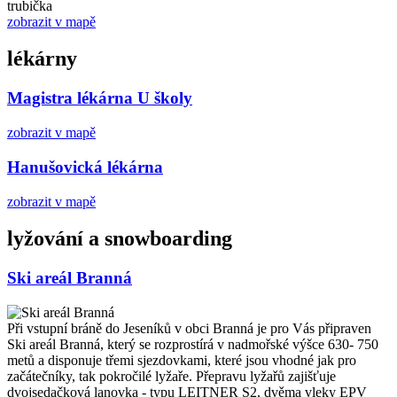
zobrazit v mapě
lékárny
Magistra lékárna U školy
zobrazit v mapě
Hanušovická lékárna
zobrazit v mapě
lyžování a snowboarding
Ski areál Branná
Při vstupní bráně do Jeseníků v obci Branná je pro Vás připraven
Ski areál Branná, který se rozprostírá v nadmořské výšce 630- 750
metů a disponuje třemi sjezdovkami, které jsou vhodné jak pro
začátečníky, tak pokročilé lyžaře. Přepravu lyžařů zajišťuje
dvojsedačková lanovka - typu LEITNER S2, dvěma vleky EPV