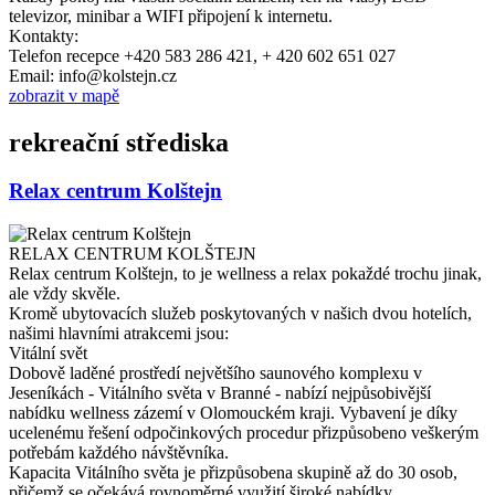
televizor, minibar a WIFI připojení k internetu.
Kontakty:
Telefon recepce +420 583 286 421, + 420 602 651 027
Email: info@kolstejn.cz
zobrazit v mapě
rekreační střediska
Relax centrum Kolštejn
RELAX CENTRUM KOLŠTEJN
Relax centrum Kolštejn, to je wellness a relax pokaždé trochu jinak,
ale vždy skvěle.
Kromě ubytovacích služeb poskytovaných v našich dvou hotelích,
našimi hlavními atrakcemi jsou:
Vitální svět
Dobově laděné prostředí největšího saunového komplexu v
Jeseníkách - Vitálního světa v Branné - nabízí nejpůsobivější
nabídku wellness zázemí v Olomouckém kraji. Vybavení je díky
ucelenému řešení odpočinkových procedur přizpůsobeno veškerým
potřebám každého návštěvníka.
Kapacita Vitálního světa je přizpůsobena skupině až do 30 osob,
přičemž se očekává rovnoměrné využití široké nabídky