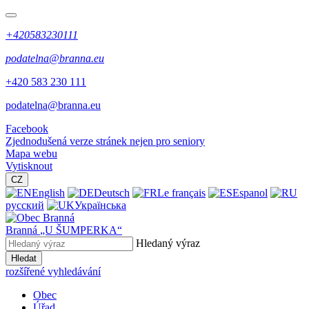
+420583230111
podatelna@branna.eu
+420 583 230 111
podatelna@branna.eu
Facebook
Zjednodušená verze stránek nejen pro seniory
Mapa webu
Vytisknout
CZ
English
Deutsch
Le français
Espanol
русский
Українська
Branná
„U ŠUMPERKA“
Hledaný výraz
Hledat
rozšířené vyhledávání
Obec
Úřad