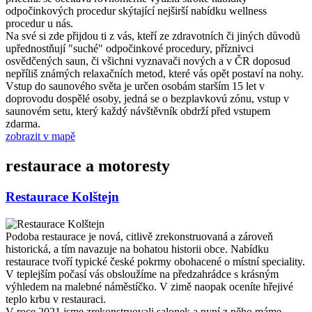
odpočinkových procedur skýtající nejširší nabídku wellness
procedur u nás.
Na své si zde přijdou ti z vás, kteří ze zdravotních či jiných důvodů
upřednostňují "suché" odpočinkové procedury, příznivci
osvědčených saun, či všichni vyznavači nových a v ČR doposud
nepříliš známých relaxačních metod, které vás opět postaví na nohy.
Vstup do saunového světa je určen osobám starším 15 let v
doprovodu dospělé osoby, jedná se o bezplavkovú zónu, vstup v
saunovém setu, který každý návštěvník obdrží před vstupem
zdarma.
zobrazit v mapě
restaurace a motoresty
Restaurace Kolštejn
Podoba restaurace je nová, citlivě zrekonstruovaná a zároveň
historická, a tím navazuje na bohatou historii obce. Nabídku
restaurace tvoří typické české pokrmy obohacené o místní speciality.
V teplejším počasí vás obsloužíme na předzahrádce s krásným
výhledem na malebné náměstíčko. V zimě naopak oceníte hřejivé
teplo krbu v restauraci.
V roce 2021 jsme zrekonstruovali salonek a nyní z něho máme