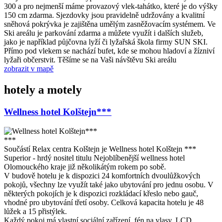
300 a pro nejmenší máme provazový vlek-tahátko, které je do výšky
150 cm zdarma. Sjezdovky jsou pravidelně udržovány a kvalitní
sněhová pokrývka je zajištěna umělým zasněžovacím systémem. Ve
Ski areálu je parkování zdarma a můžete využít i dalších služeb,
jako je například půjčovna lyží či lyžařská škola firmy SUN SKI.
Přímo pod vlekem se nachází bufet, kde se mohou hladoví a žízniví
lyžaři občerstvit. Těšíme se na Vaši návštěvu Ski areálu
zobrazit v mapě
hotely a motely
Wellness hotel Kolštejn***
***
Součástí Relax centra Kolštejn je Wellness hotel Kolštejn ***
Superior - hrdý nositel titulu Nejoblíbenější wellness hotel
Olomouckého kraje již několikátým rokem po sobě.
V budově hotelu je k dispozici 24 komfortních dvoulůžkových
pokojů, všechny lze využít také jako ubytování pro jednu osobu. V
některých pokojích je k dispozici rozkládací křeslo nebo gauč,
vhodné pro ubytování třetí osoby. Celková kapacita hotelu je 48
lůžek a 15 přistýlek.
Každý pokoj má vlastní sociální zařízení, fén na vlasy, LCD