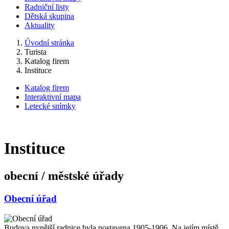
Radniční listy
Dětská skupina
Aktuality
Úvodní stránka
Turista
Katalog firem
Instituce
Katalog firem
Interaktivní mapa
Letecké snímky
Instituce
obecní / městské úřady
Obecní úřad
Budova nynější radnice byla postavena 1905-1906. Na jejím místě