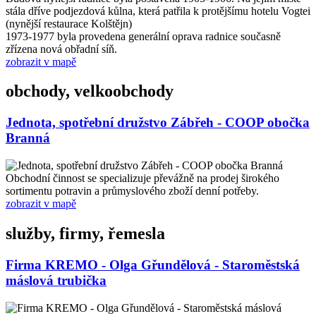
stála dříve podjezdová kůlna, která patřila k protějšímu hotelu Vogtei
(nynější restaurace Kolštějn)
1973-1977 byla provedena generální oprava radnice současně
zřízena nová obřadní síň.
zobrazit v mapě
obchody, velkoobchody
Jednota, spotřební družstvo Zábřeh - COOP obočka
Branná
Obchodní činnost se specializuje převážně na prodej širokého
sortimentu potravin a průmyslového zboží denní potřeby.
zobrazit v mapě
služby, firmy, řemesla
Firma KREMO - Olga Gřundělová - Staroměstská
máslová trubička