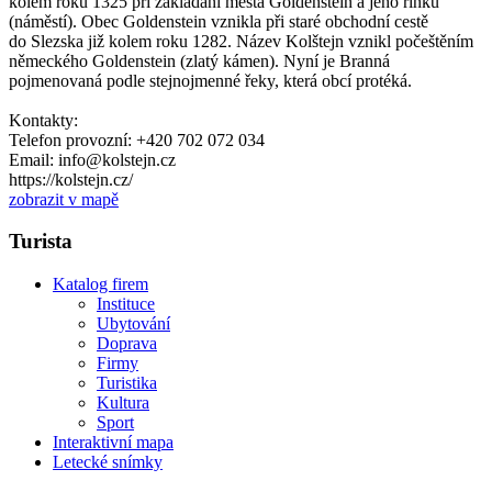
kolem roku 1325 při zakládání města Goldenstein a jeho rinku
(náměstí). Obec Goldenstein vznikla při staré obchodní cestě
do Slezska již kolem roku 1282. Název Kolštejn vznikl počeštěním
německého Goldenstein (zlatý kámen). Nyní je Branná
pojmenovaná podle stejnojmenné řeky, která obcí protéká.
Kontakty:
Telefon provozní: +420 702 072 034
Email: info@kolstejn.cz
https://kolstejn.cz/
zobrazit v mapě
Turista
Katalog firem
Instituce
Ubytování
Doprava
Firmy
Turistika
Kultura
Sport
Interaktivní mapa
Letecké snímky