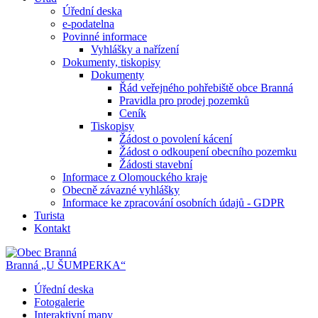
Úřední deska
e-podatelna
Povinné informace
Vyhlášky a nařízení
Dokumenty, tiskopisy
Dokumenty
Řád veřejného pohřebiště obce Branná
Pravidla pro prodej pozemků
Ceník
Tiskopisy
Žádost o povolení kácení
Žádost o odkoupení obecního pozemku
Žádosti stavební
Informace z Olomouckého kraje
Obecně závazné vyhlášky
Informace ke zpracování osobních údajů - GDPR
Turista
Kontakt
Branná
„U ŠUMPERKA“
Úřední deska
Fotogalerie
Interaktivní mapy