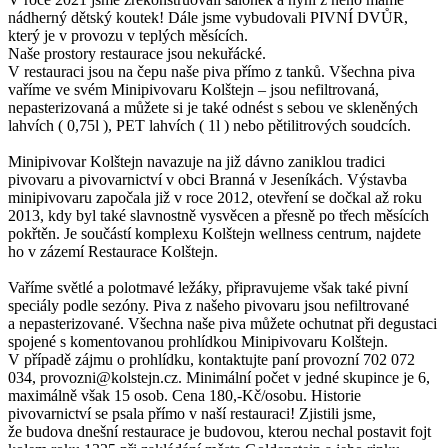
nádherný dětský koutek! Dále jsme vybudovali PIVNÍ DVŮR,
který je v provozu v teplých měsících.
Naše prostory restaurace jsou nekuřácké.
V restauraci jsou na čepu naše piva přímo z tanků. Všechna piva
vaříme ve svém Minipivovaru Kolštejn – jsou nefiltrovaná,
nepasterizovaná a můžete si je také odnést s sebou ve skleněných
lahvích ( 0,75l ), PET lahvích ( 1l ) nebo pětilitrových soudcích.
Minipivovar Kolštejn navazuje na již dávno zaniklou tradici
pivovaru a pivovarnictví v obci Branná v Jeseníkách. Výstavba
minipivovaru započala již v roce 2012, otevření se dočkal až roku
2013, kdy byl také slavnostně vysvěcen a přesně po třech měsících
pokřtěn. Je součástí komplexu Kolštejn wellness centrum, najdete
ho v zázemí Restaurace Kolštejn.
Vaříme světlé a polotmavé ležáky, připravujeme však také pivní
speciály podle sezóny. Piva z našeho pivovaru jsou nefiltrované
a nepasterizované. Všechna naše piva můžete ochutnat při degustaci
spojené s komentovanou prohlídkou Minipivovaru Kolštejn.
V případě zájmu o prohlídku, kontaktujte paní provozní 702 072
034, provozni@kolstejn.cz. Minimální počet v jedné skupince je 6,
maximálně však 15 osob. Cena 180,-Kč/osobu. Historie
pivovarnictví se psala přímo v naší restauraci! Zjistili jsme,
že budova dnešní restaurace je budovou, kterou nechal postavit fojt