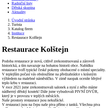
Radniční listy
Dětská skupina
Aktuality
Úvodní stránka
Turista
Katalog firem
Instituce
Restaurace Kolštejn
Restaurace Kolštejn
Podoba restaurace je nová, citlivě zrekonstruovaná a zároveň
historická, a tím navazuje na bohatou historii obce. Nabídku
restaurace tvoří typické české pokrmy obohacené o místní speciality.
V teplejším počasí vás obsloužíme na předzahrádce s krásným
výhledem na malebné náměstíčko. V zimě naopak oceníte hřejivé
teplo krbu v restauraci.
V roce 2021 jsme zrekonstruovali salonek a nyní z něho máme
nádherný dětský koutek! Dále jsme vybudovali PIVNÍ DVŮR,
který je v provozu v teplých měsících.
Naše prostory restaurace jsou nekuřácké.
V restauraci jsou na čepu naše piva přímo z tanků. Všechna piva