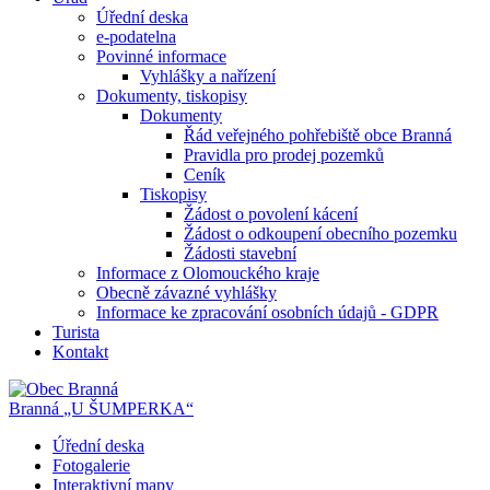
Úřední deska
e-podatelna
Povinné informace
Vyhlášky a nařízení
Dokumenty, tiskopisy
Dokumenty
Řád veřejného pohřebiště obce Branná
Pravidla pro prodej pozemků
Ceník
Tiskopisy
Žádost o povolení kácení
Žádost o odkoupení obecního pozemku
Žádosti stavební
Informace z Olomouckého kraje
Obecně závazné vyhlášky
Informace ke zpracování osobních údajů - GDPR
Turista
Kontakt
Branná
„U ŠUMPERKA“
Úřední deska
Fotogalerie
Interaktivní mapy