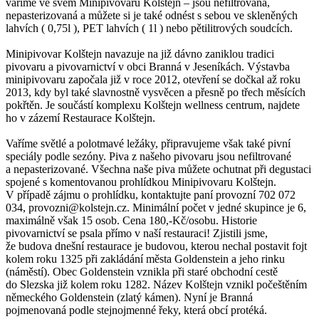
vaříme ve svém Minipivovaru Kolštejn – jsou nefiltrovaná,
nepasterizovaná a můžete si je také odnést s sebou ve skleněných
lahvích ( 0,75l ), PET lahvích ( 1l ) nebo pětilitrových soudcích.
Minipivovar Kolštejn navazuje na již dávno zaniklou tradici
pivovaru a pivovarnictví v obci Branná v Jeseníkách. Výstavba
minipivovaru započala již v roce 2012, otevření se dočkal až roku
2013, kdy byl také slavnostně vysvěcen a přesně po třech měsících
pokřtěn. Je součástí komplexu Kolštejn wellness centrum, najdete
ho v zázemí Restaurace Kolštejn.
Vaříme světlé a polotmavé ležáky, připravujeme však také pivní
speciály podle sezóny. Piva z našeho pivovaru jsou nefiltrované
a nepasterizované. Všechna naše piva můžete ochutnat při degustaci
spojené s komentovanou prohlídkou Minipivovaru Kolštejn.
V případě zájmu o prohlídku, kontaktujte paní provozní 702 072
034, provozni@kolstejn.cz. Minimální počet v jedné skupince je 6,
maximálně však 15 osob. Cena 180,-Kč/osobu. Historie
pivovarnictví se psala přímo v naší restauraci! Zjistili jsme,
že budova dnešní restaurace je budovou, kterou nechal postavit fojt
kolem roku 1325 při zakládání města Goldenstein a jeho rinku
(náměstí). Obec Goldenstein vznikla při staré obchodní cestě
do Slezska již kolem roku 1282. Název Kolštejn vznikl počeštěním
německého Goldenstein (zlatý kámen). Nyní je Branná
pojmenovaná podle stejnojmenné řeky, která obcí protéká.