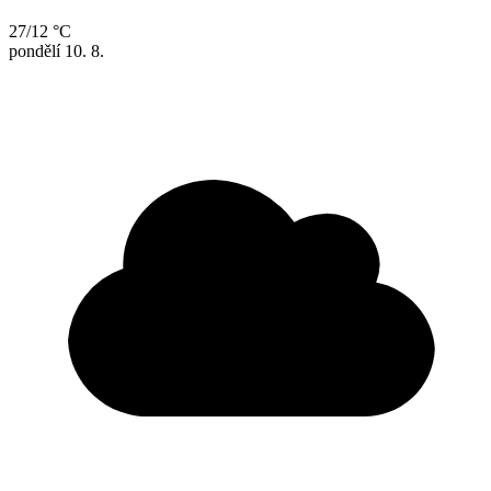
27/12 °C
pondělí
10. 8.