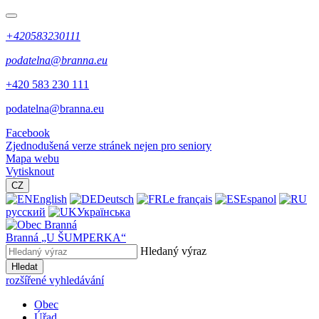
+420583230111
podatelna@branna.eu
+420 583 230 111
podatelna@branna.eu
Facebook
Zjednodušená verze stránek nejen pro seniory
Mapa webu
Vytisknout
CZ
English
Deutsch
Le français
Espanol
русский
Українська
Branná
„U ŠUMPERKA“
Hledaný výraz
Hledat
rozšířené vyhledávání
Obec
Úřad