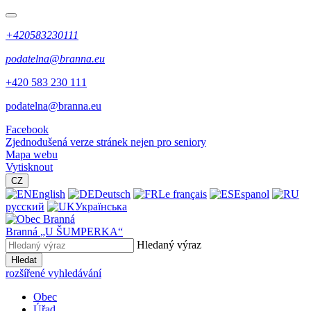
+420583230111
podatelna@branna.eu
+420 583 230 111
podatelna@branna.eu
Facebook
Zjednodušená verze stránek nejen pro seniory
Mapa webu
Vytisknout
CZ
English
Deutsch
Le français
Espanol
русский
Українська
Branná
„U ŠUMPERKA“
Hledaný výraz
Hledat
rozšířené vyhledávání
Obec
Úřad