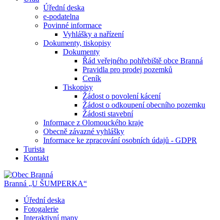
Úřední deska
e-podatelna
Povinné informace
Vyhlášky a nařízení
Dokumenty, tiskopisy
Dokumenty
Řád veřejného pohřebiště obce Branná
Pravidla pro prodej pozemků
Ceník
Tiskopisy
Žádost o povolení kácení
Žádost o odkoupení obecního pozemku
Žádosti stavební
Informace z Olomouckého kraje
Obecně závazné vyhlášky
Informace ke zpracování osobních údajů - GDPR
Turista
Kontakt
Branná
„U ŠUMPERKA“
Úřední deska
Fotogalerie
Interaktivní mapy