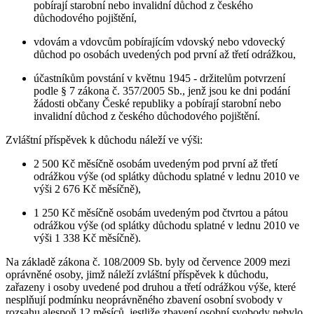
pobírají starobní nebo invalidní důchod z českého
důchodového pojištění,
vdovám a vdovcům pobírajícím vdovský nebo vdovecký
důchod po osobách uvedených pod první až třetí odrážkou,
účastníkům povstání v květnu 1945 - držitelům potvrzení
podle § 7 zákona č. 357/2005 Sb., jenž jsou ke dni podání
žádosti občany České republiky a pobírají starobní nebo
invalidní důchod z českého důchodového pojištění.
Zvláštní příspěvek k důchodu náleží ve výši:
2 500 Kč měsíčně osobám uvedeným pod první až třetí
odrážkou výše (od splátky důchodu splatné v lednu 2010 ve
výši 2 676 Kč měsíčně),
1 250 Kč měsíčně osobám uvedeným pod čtvrtou a pátou
odrážkou výše (od splátky důchodu splatné v lednu 2010 ve
výši 1 338 Kč měsíčně).
Na základě zákona č. 108/2009 Sb. byly od července 2009 mezi
oprávněné osoby, jimž náleží zvláštní příspěvek k důchodu,
zařazeny i osoby uvedené pod druhou a třetí odrážkou výše, které
nesplňují podmínku neoprávněného zbavení osobní svobody v
rozsahu alespoň 12 měsíců, jestliže zbavení osobní svobody nebylo