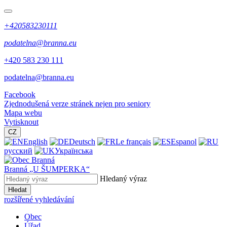
+420583230111
podatelna@branna.eu
+420 583 230 111
podatelna@branna.eu
Facebook
Zjednodušená verze stránek nejen pro seniory
Mapa webu
Vytisknout
CZ
English
Deutsch
Le français
Espanol
русский
Українська
Branná
„U ŠUMPERKA“
Hledaný výraz
Hledat
rozšířené vyhledávání
Obec
Úřad