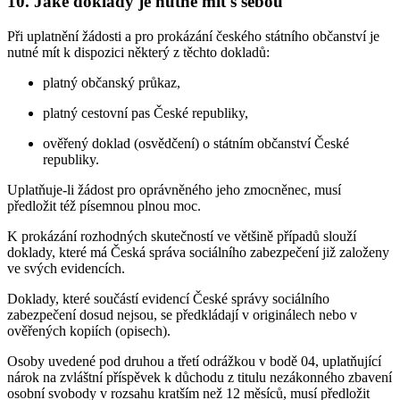
10. Jaké doklady je nutné mít s sebou
Při uplatnění žádosti a pro prokázání českého státního občanství je
nutné mít k dispozici některý z těchto dokladů:
platný občanský průkaz,
platný cestovní pas České republiky,
ověřený doklad (osvědčení) o státním občanství České
republiky.
Uplatňuje-li žádost pro oprávněného jeho zmocněnec, musí
předložit též písemnou plnou moc.
K prokázání rozhodných skutečností ve většině případů slouží
doklady, které má Česká správa sociálního zabezpečení již založeny
ve svých evidencích.
Doklady, které součástí evidencí České správy sociálního
zabezpečení dosud nejsou, se předkládají v originálech nebo v
ověřených kopiích (opisech).
Osoby uvedené pod druhou a třetí odrážkou v bodě 04, uplatňující
nárok na zvláštní příspěvek k důchodu z titulu nezákonného zbavení
osobní svobody v rozsahu kratším než 12 měsíců, musí předložit