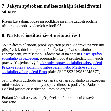
7. Jakým způsobem můžete zahájit řešení životní
situace
Řízení lze zahájit pouze na podkladě písemné žádosti podané
některou z osob uvedených v bodě 05.
8. Na které instituci životní situaci řešit
Je-li plátcem důchodu, jehož výplatou je vznik nároku na zvláštní
příspěvek k důchodu podmíněn, Česká správa sociálního
zabezpečení, lze písemnou žádost zaslat na adresu
České správy
sociálního zabezpečení
, popřípadě ji podat prostřednictvím jejích
pracovišť - jednotlivých
okresních správ sociálního zabezpečení,
Pražské správy sociálního zabezpečení nebo Městské správy
sociálního zabezpečení Brno
(dále též "OSSZ/ PSSZ/ MSSZ").
Je-li plátcem důchodu jiný orgán (tj. orgán sociálního zabezpečení
ministerstev vnitra, obrany a spravedlnosti), podává se žádost o
zvláštní příspěvek k důchodu tomuto orgánu.
Podání žádosti o zvláštní příspěvek k důchodu není časově
omezeno.