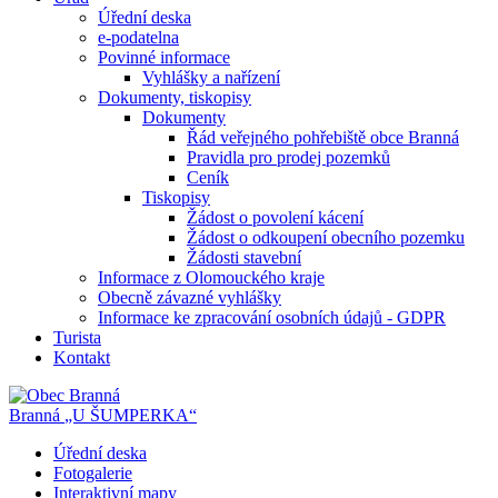
Úřední deska
e-podatelna
Povinné informace
Vyhlášky a nařízení
Dokumenty, tiskopisy
Dokumenty
Řád veřejného pohřebiště obce Branná
Pravidla pro prodej pozemků
Ceník
Tiskopisy
Žádost o povolení kácení
Žádost o odkoupení obecního pozemku
Žádosti stavební
Informace z Olomouckého kraje
Obecně závazné vyhlášky
Informace ke zpracování osobních údajů - GDPR
Turista
Kontakt
Branná
„U ŠUMPERKA“
Úřední deska
Fotogalerie
Interaktivní mapy