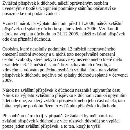
Zvláštní příspěvek k důchodu náleží oprávněným osobám
uvedeným v bodě 04. Splnění podmínky státního občanství se
posuzuje ke dni podání žádosti.
Vznikl-li nárok na výplatu důchodu před 1.1.2006, náleží zvláštní
příspěvek od splátky důchodu splatné v lednu 2006. Vznikne-li
nárok na výplatu důchodu po 31.12.2005, náleží zvláštní příspěvek
ode dne přiznání důchodu.
Osobám, které nesplnily podmínku 12 měsíců neoprávněného
omezení osobní svobody a u nichž toto neoprávněné omezení
osobní svobody, které nebylo časově vymezeno anebo které mělo
trvat déle než 12 měsíců, skončilo ze zdravotních důvodů, a
vdovcům a vdovám po těchto osobách vzniká nárok na zvláštní
příspěvek k důchodu nejdříve od splátky důchodu splatné v červenci
2009.
Nárok na zvláštní příspěvek k důchodu nezaniká uplynutím času.
Nárok na výplatu zvláštního příspěvku k důchodu zaniká uplynutím
5 let ode dne, za který zvláštní příspěvek nebo jeho část náleží; tato
lhůta neplyne po dobu řízení o zvláštním příspěvku k důchodu.
Při souběhu nároků (tj. v případě, že žadatel by měl nárok na
zvláštní příspěvek k důchodu z více různých důvodů) se vyplácí
pouze jeden zvláštní příspěvek, a to ten, který je vyšší.