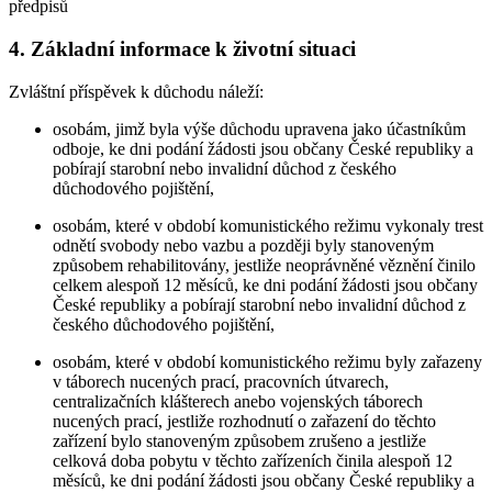
předpisů
4. Základní informace k životní situaci
Zvláštní příspěvek k důchodu náleží:
osobám, jimž byla výše důchodu upravena jako účastníkům
odboje, ke dni podání žádosti jsou občany České republiky a
pobírají starobní nebo invalidní důchod z českého
důchodového pojištění,
osobám, které v období komunistického režimu vykonaly trest
odnětí svobody nebo vazbu a později byly stanoveným
způsobem rehabilitovány, jestliže neoprávněné věznění činilo
celkem alespoň 12 měsíců, ke dni podání žádosti jsou občany
České republiky a pobírají starobní nebo invalidní důchod z
českého důchodového pojištění,
osobám, které v období komunistického režimu byly zařazeny
v táborech nucených prací, pracovních útvarech,
centralizačních klášterech anebo vojenských táborech
nucených prací, jestliže rozhodnutí o zařazení do těchto
zařízení bylo stanoveným způsobem zrušeno a jestliže
celková doba pobytu v těchto zařízeních činila alespoň 12
měsíců, ke dni podání žádosti jsou občany České republiky a