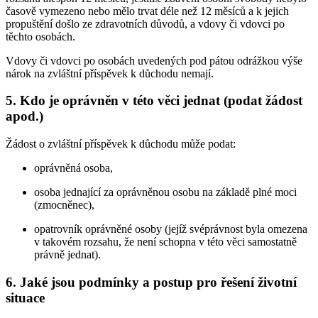
časově vymezeno nebo mělo trvat déle než 12 měsíců a k jejich
propuštění došlo ze zdravotních důvodů, a vdovy či vdovci po
těchto osobách.
Vdovy či vdovci po osobách uvedených pod pátou odrážkou výše
nárok na zvláštní příspěvek k důchodu nemají.
5. Kdo je oprávněn v této věci jednat (podat žádost
apod.)
Žádost o zvláštní příspěvek k důchodu může podat:
oprávněná osoba,
osoba jednající za oprávněnou osobu na základě plné moci
(zmocněnec),
opatrovník oprávněné osoby (jejíž svéprávnost byla omezena
v takovém rozsahu, že není schopna v této věci samostatně
právně jednat).
6. Jaké jsou podmínky a postup pro řešení životní
situace