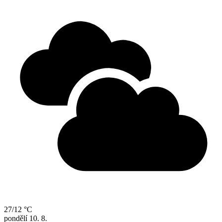
27/12 °C
pondělí
10. 8.