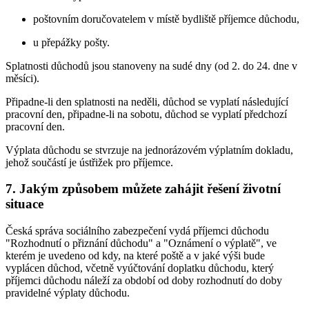
poštovním doručovatelem v místě bydliště příjemce důchodu,
u přepážky pošty.
Splatnosti důchodů jsou stanoveny na sudé dny (od 2. do 24. dne v
měsíci).
Připadne-li den splatnosti na neděli, důchod se vyplatí následující
pracovní den, připadne-li na sobotu, důchod se vyplatí předchozí
pracovní den.
Výplata důchodu se stvrzuje na jednorázovém výplatním dokladu,
jehož součástí je ústřižek pro příjemce.
7. Jakým způsobem můžete zahájit řešení životní
situace
Česká správa sociálního zabezpečení vydá příjemci důchodu
"Rozhodnutí o přiznání důchodu" a "Oznámení o výplatě", ve
kterém je uvedeno od kdy, na které poště a v jaké výši bude
vyplácen důchod, včetně vyúčtování doplatku důchodu, který
příjemci důchodu náleží za období od doby rozhodnutí do doby
pravidelné výplaty důchodu.