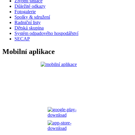
Životní situace
Důležité odkazy
Fotogalerie
Spolky & sdružení
Radniční listy
Dětská skupina
Systém odpadového hospodářství
SECAP
Mobilní aplikace