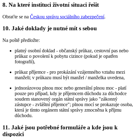
8. Na které instituci životní situaci řešit
Obraťte se na
Českou správu sociálního zabezpečení
.
10. Jaké doklady je nutné mít s sebou
Na poště předložte:
platný osobní doklad - občanský průkaz, cestovní pas nebo
průkaz o povolení k pobytu cizince (pokud je opatřen
fotografií),
průkaz příjemce - pro prokázání vzájemného vztahu mezi
manželi; v průkazu musí být manžel / manželka uvedena,
jednorázovou plnou moc nebo generální plnou moc - platí
pouze pro případ, kdy je příjemcem důchodu za důchodce
soudem stanovený orgán státní správy jako "zákonný
zástupce - zvláštní příjemce"; plnou mocí se prokazuje osoba,
která je tímto orgánem státní správy zmocněna k příjmu
důchodu.
11. Jaké jsou potřebné formuláře a kde jsou k
dispozici