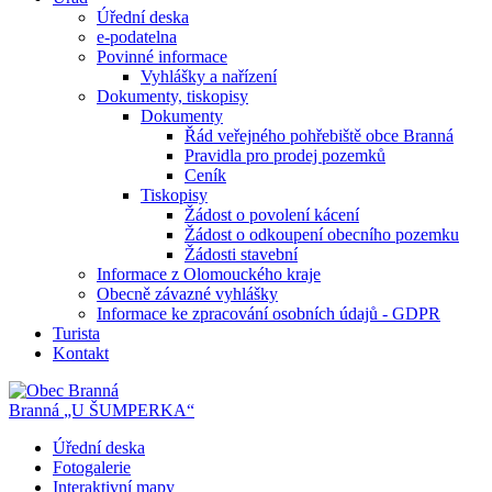
Úřední deska
e-podatelna
Povinné informace
Vyhlášky a nařízení
Dokumenty, tiskopisy
Dokumenty
Řád veřejného pohřebiště obce Branná
Pravidla pro prodej pozemků
Ceník
Tiskopisy
Žádost o povolení kácení
Žádost o odkoupení obecního pozemku
Žádosti stavební
Informace z Olomouckého kraje
Obecně závazné vyhlášky
Informace ke zpracování osobních údajů - GDPR
Turista
Kontakt
Branná
„U ŠUMPERKA“
Úřední deska
Fotogalerie
Interaktivní mapy