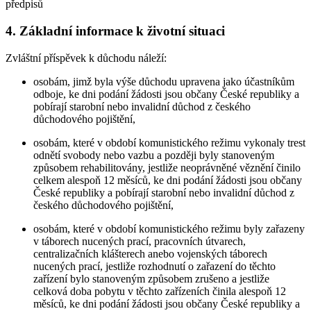
předpisů
4. Základní informace k životní situaci
Zvláštní příspěvek k důchodu náleží:
osobám, jimž byla výše důchodu upravena jako účastníkům
odboje, ke dni podání žádosti jsou občany České republiky a
pobírají starobní nebo invalidní důchod z českého
důchodového pojištění,
osobám, které v období komunistického režimu vykonaly trest
odnětí svobody nebo vazbu a později byly stanoveným
způsobem rehabilitovány, jestliže neoprávněné věznění činilo
celkem alespoň 12 měsíců, ke dni podání žádosti jsou občany
České republiky a pobírají starobní nebo invalidní důchod z
českého důchodového pojištění,
osobám, které v období komunistického režimu byly zařazeny
v táborech nucených prací, pracovních útvarech,
centralizačních klášterech anebo vojenských táborech
nucených prací, jestliže rozhodnutí o zařazení do těchto
zařízení bylo stanoveným způsobem zrušeno a jestliže
celková doba pobytu v těchto zařízeních činila alespoň 12
měsíců, ke dni podání žádosti jsou občany České republiky a