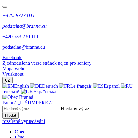
+420583230111
podatelna@branna.eu
+420 583 230 111
podatelna@branna.eu
Facebook
Zjednodušená verze stránek nejen pro seniory
Mapa webu
Vytisknout
CZ
English
Deutsch
Le français
Espanol
русский
Українська
Branná
„U ŠUMPERKA“
Hledaný výraz
Hledat
rozšířené vyhledávání
Obec
Úřad