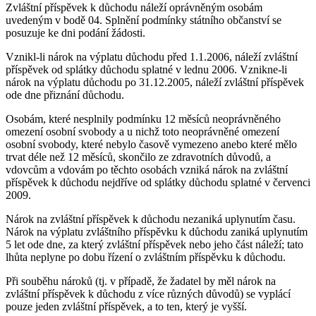
Zvláštní příspěvek k důchodu náleží oprávněným osobám
uvedeným v bodě 04. Splnění podmínky státního občanství se
posuzuje ke dni podání žádosti.
Vznikl-li nárok na výplatu důchodu před 1.1.2006, náleží zvláštní
příspěvek od splátky důchodu splatné v lednu 2006. Vznikne-li
nárok na výplatu důchodu po 31.12.2005, náleží zvláštní příspěvek
ode dne přiznání důchodu.
Osobám, které nesplnily podmínku 12 měsíců neoprávněného
omezení osobní svobody a u nichž toto neoprávněné omezení
osobní svobody, které nebylo časově vymezeno anebo které mělo
trvat déle než 12 měsíců, skončilo ze zdravotních důvodů, a
vdovcům a vdovám po těchto osobách vzniká nárok na zvláštní
příspěvek k důchodu nejdříve od splátky důchodu splatné v červenci
2009.
Nárok na zvláštní příspěvek k důchodu nezaniká uplynutím času.
Nárok na výplatu zvláštního příspěvku k důchodu zaniká uplynutím
5 let ode dne, za který zvláštní příspěvek nebo jeho část náleží; tato
lhůta neplyne po dobu řízení o zvláštním příspěvku k důchodu.
Při souběhu nároků (tj. v případě, že žadatel by měl nárok na
zvláštní příspěvek k důchodu z více různých důvodů) se vyplácí
pouze jeden zvláštní příspěvek, a to ten, který je vyšší.