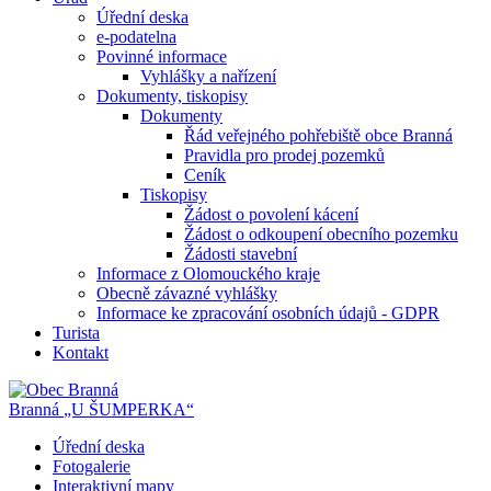
Úřední deska
e-podatelna
Povinné informace
Vyhlášky a nařízení
Dokumenty, tiskopisy
Dokumenty
Řád veřejného pohřebiště obce Branná
Pravidla pro prodej pozemků
Ceník
Tiskopisy
Žádost o povolení kácení
Žádost o odkoupení obecního pozemku
Žádosti stavební
Informace z Olomouckého kraje
Obecně závazné vyhlášky
Informace ke zpracování osobních údajů - GDPR
Turista
Kontakt
Branná
„U ŠUMPERKA“
Úřední deska
Fotogalerie
Interaktivní mapy