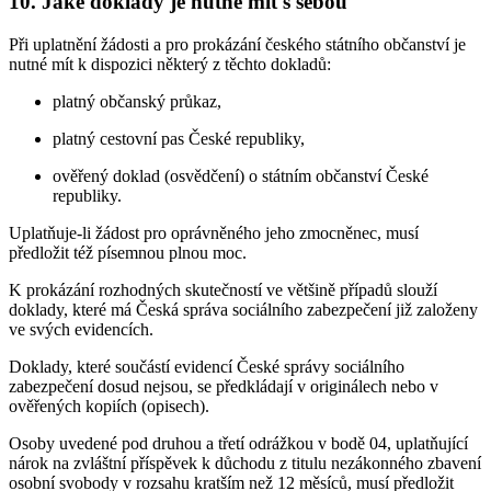
10. Jaké doklady je nutné mít s sebou
Při uplatnění žádosti a pro prokázání českého státního občanství je
nutné mít k dispozici některý z těchto dokladů:
platný občanský průkaz,
platný cestovní pas České republiky,
ověřený doklad (osvědčení) o státním občanství České
republiky.
Uplatňuje-li žádost pro oprávněného jeho zmocněnec, musí
předložit též písemnou plnou moc.
K prokázání rozhodných skutečností ve většině případů slouží
doklady, které má Česká správa sociálního zabezpečení již založeny
ve svých evidencích.
Doklady, které součástí evidencí České správy sociálního
zabezpečení dosud nejsou, se předkládají v originálech nebo v
ověřených kopiích (opisech).
Osoby uvedené pod druhou a třetí odrážkou v bodě 04, uplatňující
nárok na zvláštní příspěvek k důchodu z titulu nezákonného zbavení
osobní svobody v rozsahu kratším než 12 měsíců, musí předložit