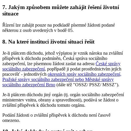
7. Jakým způsobem můžete zahájit řešení životní
situace
Řízení lze zahájit pouze na podkladě písemné žádosti podané
některou z osob uvedených v bodě 05.
8. Na které instituci životní situaci řešit
Je-li plátcem důchodu, jehož výplatou je vznik nároku na zvláštní
příspěvek k důchodu podmíněn, Česká správa sociálního
zabezpečení, lze písemnou žádost zaslat na adresu
České správy
sociálního zabezpečení
, popřípadě ji podat prostřednictvím jejích
pracovišť - jednotlivých
okresních správ sociálního zabezpečení,
Pražské správy sociálního zabezpečení nebo Městské správy
sociálního zabezpečení Brno
(dále též "OSSZ/ PSSZ/ MSSZ").
Je-li plátcem důchodu jiný orgán (tj. orgán sociálního zabezpečení
ministerstev vnitra, obrany a spravedlnosti), podává se žádost o
zvláštní příspěvek k důchodu tomuto orgánu.
Podání žádosti o zvláštní příspěvek k důchodu není časově
omezeno.