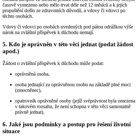
časově vymezeno nebo mělo trvat déle než 12 měsíců a k jejich
propuštění došlo ze zdravotních důvodů, a vdovy či vdovci po
těchto osobách.
Vdovy či vdovci po osobách uvedených pod pátou odrážkou výše
nárok na zvláštní příspěvek k důchodu nemají.
5. Kdo je oprávněn v této věci jednat (podat žádost
apod.)
Žádost o zvláštní příspěvek k důchodu může podat:
oprávněná osoba,
osoba jednající za oprávněnou osobu na základě plné moci
(zmocněnec),
opatrovník oprávněné osoby (jejíž svéprávnost byla omezena
v takovém rozsahu, že není schopna v této věci samostatně
právně jednat).
6. Jaké jsou podmínky a postup pro řešení životní
situace