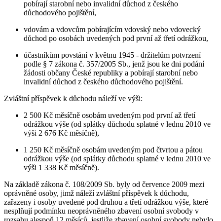
pobírají starobní nebo invalidní důchod z českého
důchodového pojištění,
vdovám a vdovcům pobírajícím vdovský nebo vdovecký
důchod po osobách uvedených pod první až třetí odrážkou,
účastníkům povstání v květnu 1945 - držitelům potvrzení
podle § 7 zákona č. 357/2005 Sb., jenž jsou ke dni podání
žádosti občany České republiky a pobírají starobní nebo
invalidní důchod z českého důchodového pojištění.
Zvláštní příspěvek k důchodu náleží ve výši:
2 500 Kč měsíčně osobám uvedeným pod první až třetí
odrážkou výše (od splátky důchodu splatné v lednu 2010 ve
výši 2 676 Kč měsíčně),
1 250 Kč měsíčně osobám uvedeným pod čtvrtou a pátou
odrážkou výše (od splátky důchodu splatné v lednu 2010 ve
výši 1 338 Kč měsíčně).
Na základě zákona č. 108/2009 Sb. byly od července 2009 mezi
oprávněné osoby, jimž náleží zvláštní příspěvek k důchodu,
zařazeny i osoby uvedené pod druhou a třetí odrážkou výše, které
nesplňují podmínku neoprávněného zbavení osobní svobody v
rozsahu alespoň 12 měsíců, jestliže zbavení osobní svobody nebylo