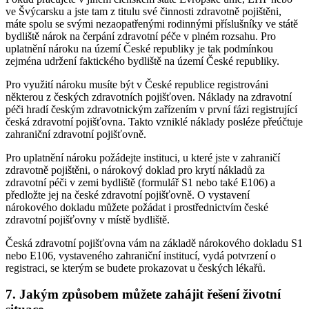
ve Švýcarsku a jste tam z titulu své činnosti zdravotně pojištěni,
máte spolu se svými nezaopatřenými rodinnými příslušníky ve státě
bydliště nárok na čerpání zdravotní péče v plném rozsahu. Pro
uplatnění nároku na území České republiky je tak podmínkou
zejména udržení faktického bydliště na území České republiky.
Pro využití nároku musíte být v České republice registrováni
některou z českých zdravotních pojišťoven. Náklady na zdravotní
péči hradí českým zdravotnickým zařízením v první fázi registrující
česká zdravotní pojišťovna. Takto vzniklé náklady posléze přeúčtuje
zahraniční zdravotní pojišťovně.
Pro uplatnění nároku požádejte instituci, u které jste v zahraničí
zdravotně pojištěni, o nárokový doklad pro krytí nákladů za
zdravotní péči v zemi bydliště (formulář S1 nebo také E106) a
předložte jej na české zdravotní pojišťovně. O vystavení
nárokového dokladu můžete požádat i prostřednictvím české
zdravotní pojišťovny v místě bydliště.
Česká zdravotní pojišťovna vám na základě nárokového dokladu S1
nebo E106, vystaveného zahraniční institucí, vydá potvrzení o
registraci, se kterým se budete prokazovat u českých lékařů.
7. Jakým způsobem můžete zahájit řešení životní