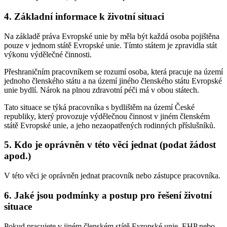
4. Základní informace k životní situaci
Na základě práva Evropské unie by měla být každá osoba pojištěna
pouze v jednom státě Evropské unie. Tímto státem je zpravidla stát
výkonu výdělečné činnosti.
Přeshraničním pracovníkem se rozumí osoba, která pracuje na území
jednoho členského státu a na území jiného členského státu Evropské
unie bydlí. Nárok na plnou zdravotní péči má v obou státech.
Tato situace se týká pracovníka s bydlištěm na území České
republiky, který provozuje výdělečnou činnost v jiném členském
státě Evropské unie, a jeho nezaopatřených rodinných příslušníků.
5. Kdo je oprávněn v této věci jednat (podat žádost
apod.)
V této věci je oprávněn jednat pracovník nebo zástupce pracovníka.
6. Jaké jsou podmínky a postup pro řešení životní
situace
Pokud pracujete v jiném členském státě Evropské unie, EHP nebo