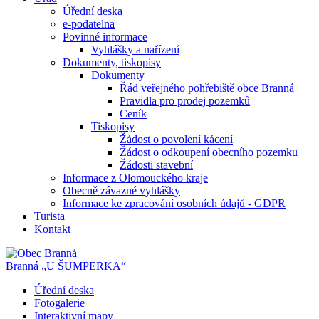
Úřední deska
e-podatelna
Povinné informace
Vyhlášky a nařízení
Dokumenty, tiskopisy
Dokumenty
Řád veřejného pohřebiště obce Branná
Pravidla pro prodej pozemků
Ceník
Tiskopisy
Žádost o povolení kácení
Žádost o odkoupení obecního pozemku
Žádosti stavební
Informace z Olomouckého kraje
Obecně závazné vyhlášky
Informace ke zpracování osobních údajů - GDPR
Turista
Kontakt
Branná
„U ŠUMPERKA“
Úřední deska
Fotogalerie
Interaktivní mapy