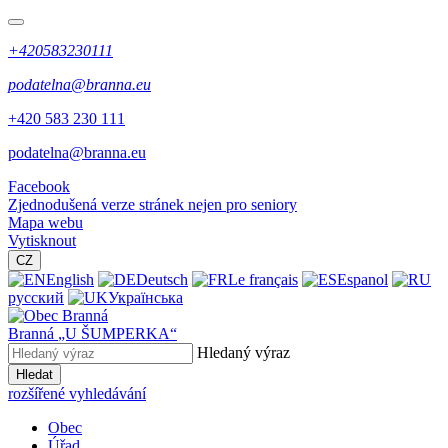
+420583230111
podatelna@branna.eu
+420 583 230 111
podatelna@branna.eu
Facebook
Zjednodušená verze stránek nejen pro seniory
Mapa webu
Vytisknout
CZ
English
Deutsch
Le français
Espanol
русский
Українська
Branná
„U ŠUMPERKA“
Hledaný výraz
Hledat
rozšířené vyhledávání
Obec
Úřad