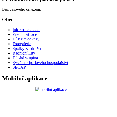
Bez časového omezení.
Obec
Informace o obci
Životní situace
Důležité odkazy
Fotogalerie
Spolky & sdružení
Radniční listy
Dětská skupina
Systém odpadového hospodářství
SECAP
Mobilní aplikace