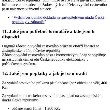
dokladu České republiky, popř. může být ověřena jiným způsobem.
Informace o dokladech požadovaných za účelem vydání cestovního
pasu naleznete v životní situaci:
"
Vydání cestovního dokladu na zastupitelském úřadu České
republiky v zahraničí
"
11. Jaké jsou potřebné formuláře a kde jsou k
dispozici
Originál žádosti o vydání cestovního průkazu obdrží žadatel na
zastupitelském úřadu České republiky.
Žádost o vydání cestovního pasu s biometrickými údaji se vyplňuje
na zastupitelském úřadu České republiky elektronicky v
počítačovém systému.
12. Jaké jsou poplatky a jak je lze uhradit
Za vydání cestovního průkazu platí občané (bez ohledu na věk) 400
Kč.
Za vydání biometrického cestovního pasu platí na zastupitelském
úřadu České republiky:
občané starší 15 let - 1 200 Kč,