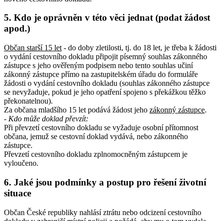
5. Kdo je oprávněn v této věci jednat (podat žádost
apod.)
Občan starší 15 let
- do doby zletilosti, tj. do 18 let, je třeba k žádosti
o vydání cestovního dokladu připojit písemný souhlas zákonného
zástupce s jeho ověřeným podpisem nebo tento souhlas učiní
zákonný zástupce přímo na zastupitelském úřadu do formuláře
žádosti o vydání cestovního dokladu (souhlas zákonného zástupce
se nevyžaduje, pokud je jeho opatření spojeno s překážkou těžko
překonatelnou).
Za občana mladšího 15 let podává žádost jeho
zákonný zástupce
.
- Kdo může doklad převzít
:
Při převzetí cestovního dokladu se vyžaduje osobní přítomnost
občana, jemuž se cestovní doklad vydává, nebo zákonného
zástupce.
Převzetí cestovního dokladu zplnomocněným zástupcem je
vyloučeno.
6. Jaké jsou podmínky a postup pro řešení životní
situace
Občan České republiky nahlásí ztrátu nebo odcizení cestovního