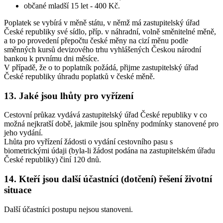
občané mladší 15 let - 400 Kč.
Poplatek se vybírá v měně státu, v němž má zastupitelský úřad
České republiky své sídlo, příp. v náhradní, volně směnitelné měně,
a to po provedení přepočtu české měny na cizí měnu podle
směnných kursů devizového trhu vyhlášených Českou národní
bankou k prvnímu dni měsíce.
V případě, že o to poplatník požádá, přijme zastupitelský úřad
České republiky úhradu poplatků v české měně.
13. Jaké jsou lhůty pro vyřízení
Cestovní průkaz vydává zastupitelský úřad České republiky v co
možná nejkratší době, jakmile jsou splněny podmínky stanovené pro
jeho vydání.
Lhůta pro vyřízení žádosti o vydání cestovního pasu s
biometrickými údaji (byla-li žádost podána na zastupitelském úřadu
České republiky) činí 120 dnů.
14. Kteří jsou další účastníci (dotčení) řešení životní
situace
Další účastníci postupu nejsou stanoveni.