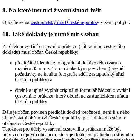
8. Na které instituci životní situaci řešit
Obraťte se na
zastupitelský úřad České republiky
v zemi pobytu.
10. Jaké doklady je nutné mít s sebou
Za účelem vydání cestovního průkazu (náhradního cestovního
dokladu) musí občan České republiky:
předložit 2 identické fotografie obdélníkového tvaru o
rozměru 35 mm x 45 mm s hladkým povrchem (přesné
požadavky na kvalitu fotografie sdělí zastupitelský úřad
České republiky) a
čitelně a úplně vyplnit originální formulář žádosti o vydání
cestovního průkazu, který obdrží na zastupitelském úřadu
České republiky.
Dále je občan povinen předložit doklad totožnosti, není-li z něho
zřejmé státní občanství České republiky, pak i doklad o státním
občanství České republiky.
Totožnost pro účely vystavení cestovního průkazu může být
potvrzena i jiným občanem, který je držitelem platného cestovního