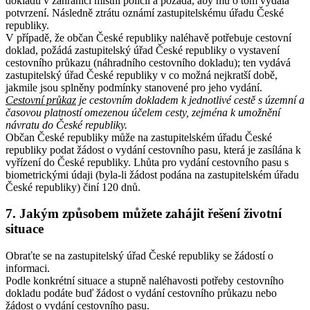
dokladu v zahraničí místní policii a požádá, aby mu o tom vydala
potvrzení. Následně ztrátu oznámí zastupitelskému úřadu České
republiky.
V případě, že občan České republiky naléhavě potřebuje cestovní
doklad, požádá zastupitelský úřad České republiky o vystavení
cestovního průkazu (náhradního cestovního dokladu); ten vydává
zastupitelský úřad České republiky v co možná nejkratší době,
jakmile jsou splněny podmínky stanovené pro jeho vydání.
Cestovní průkaz
je cestovním dokladem k jednotlivé cestě s územní a
časovou platností omezenou účelem cesty, zejména k umožnění
návratu do České republiky.
Občan České republiky může na zastupitelském úřadu České
republiky podat žádost o vydání cestovního pasu, která je zasílána k
vyřízení do České republiky. Lhůta pro vydání cestovního pasu s
biometrickými údaji (byla-li žádost podána na zastupitelském úřadu
České republiky) činí 120 dnů.
7. Jakým způsobem můžete zahájit řešení životní
situace
Obraťte se na zastupitelský úřad České republiky se žádostí o
informaci.
Podle konkrétní situace a stupně naléhavosti potřeby cestovního
dokladu podáte buď žádost o vydání cestovního průkazu nebo
žádost o vydání cestovního pasu.