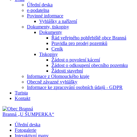
Úřední deska
e-podatelna
Povinné informace
Vyhlášky a nařízení
Dokumenty, tiskopisy
Dokumenty
Řád veřejného pohřebiště obce Branná
Pravidla pro prodej pozemků
Ceník
Tiskopisy
Žádost o povolení kácení
Žádost o odkoupení obecního pozemku
Žádosti stavební
Informace z Olomouckého kraje
Obecně závazné vyhlášky
Informace ke zpracování osobních údajů - GDPR
Turista
Kontakt
Branná
„U ŠUMPERKA“
Úřední deska
Fotogalerie
Interaktivní mapy