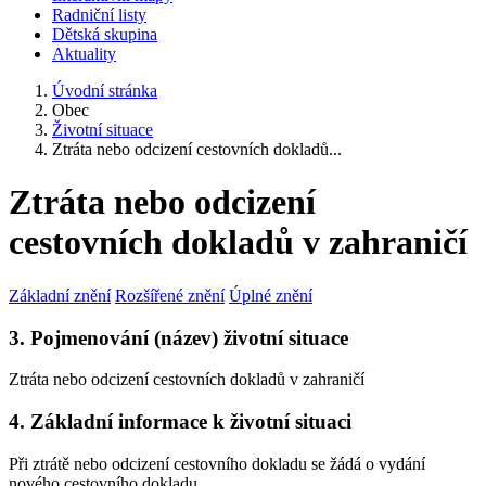
Radniční listy
Dětská skupina
Aktuality
Úvodní stránka
Obec
Životní situace
Ztráta nebo odcizení cestovních dokladů...
Ztráta nebo odcizení
cestovních dokladů v zahraničí
Základní znění
Rozšířené znění
Úplné znění
3. Pojmenování (název) životní situace
Ztráta nebo odcizení cestovních dokladů v zahraničí
4. Základní informace k životní situaci
Při ztrátě nebo odcizení cestovního dokladu se žádá o vydání
nového cestovního dokladu.