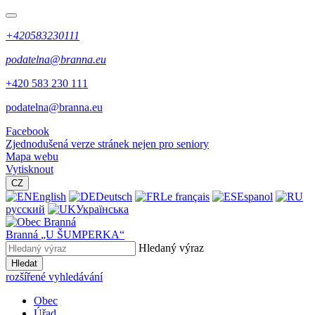
+420583230111
podatelna@branna.eu
+420 583 230 111
podatelna@branna.eu
Facebook
Zjednodušená verze stránek nejen pro seniory
Mapa webu
Vytisknout
CZ
English
Deutsch
Le français
Espanol
русский
Українська
Branná
„U ŠUMPERKA“
Hledaný výraz
Hledat
rozšířené vyhledávání
Obec
Úřad