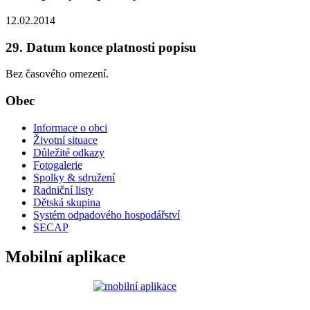
12.02.2014
29. Datum konce platnosti popisu
Bez časového omezení.
Obec
Informace o obci
Životní situace
Důležité odkazy
Fotogalerie
Spolky & sdružení
Radniční listy
Dětská skupina
Systém odpadového hospodářství
SECAP
Mobilní aplikace