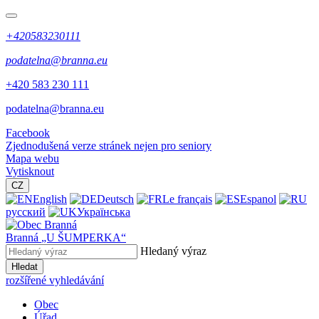
+420583230111
podatelna@branna.eu
+420 583 230 111
podatelna@branna.eu
Facebook
Zjednodušená verze stránek nejen pro seniory
Mapa webu
Vytisknout
CZ
English
Deutsch
Le français
Espanol
русский
Українська
Branná
„U ŠUMPERKA“
Hledaný výraz
Hledat
rozšířené vyhledávání
Obec
Úřad