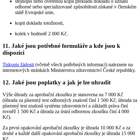
stejnopis nebo ověřenou kopii překladu dokladu o uznání
odborné nebo specializované způsobilosti získané v členském
státě Evropské unie,
kopii dokladu totožnosti,
kolek v hodnotě 2 000 Kč.
11. Jaké jsou potřebné formuláře a kde jsou k
dispozici
Tiskopis žádosti
(včetně všech potřebných informací) naleznete na
internetových stránkách Ministerstva zdravotnictví České republiky.
12. Jaké jsou poplatky a jak je lze uhradit
Výše úhrady za aprobační zkoušku je stanovena na 7 000 Kč
(úhrada za písemný test odborných znalostí činí 1 500 Kč, úhrada za
písemný test znalostí systému zdravotnictví a základů práva činí
rovněž 1 500 Kč a úhrada za ústní odbornou zkoušku činí 4 000
Kč).
Za první opakování aprobační zkoušky je úhrada 10 000 Kč a za
druhé a každé další opakování aprobační zkoušky je úhrada 15 000
Kč.