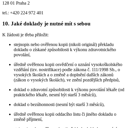
128 01 Praha 2
tel.: +420 224 972 401
10. Jaké doklady je nutné mít s sebou
K žádosti je třeba přiložit:
stejnopis nebo ověřenou kopii (nikoli originál) překladu
dokladu o získané způsobilosti k výkonu zdravotnického
povolání,
úředně ověřenou kopii osvědčení o uznání vysokoškolského
vzdělání (tzv. nostrifikace) podle zákona č. 111/1998 Sb., o
vysokých školách a o změně a doplnění dalších zákonů
(zákon o vysokých školách), ve znění pozdějších předpisů,
doklad o zdravotní způsobilosti k výkonu povolání lékaře (od
praktického lékaře, nesmí být starší 3 měsíců),
doklad o bezúhonnosti (nesmí být starší 3 měsíců),
úředně ověřenou kopii oddacího listu či jiného dokladu o
změně příjmení,