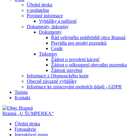
Úřední deska
e-podatelna
Povinné informace
Vyhlášky a nařízení
Dokumenty, tiskopisy
Dokumenty
Řád veřejného pohřebiště obce Branná
Pravidla pro prodej pozemků
Ceník
Tiskopisy
Žádost o povolení kácení
Žádost o odkoupení obecního pozemku
Žádosti stavební
Informace z Olomouckého kraje
Obecně závazné vyhlášky
Informace ke zpracování osobních údajů - GDPR
Turista
Kontakt
Branná
„U ŠUMPERKA“
Úřední deska
Fotogalerie
Interaktivní mapy