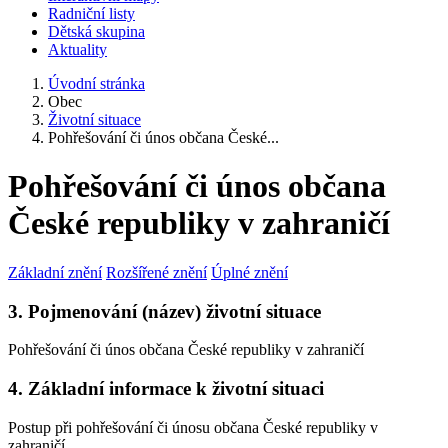
Radniční listy
Dětská skupina
Aktuality
Úvodní stránka
Obec
Životní situace
Pohřešování či únos občana České...
Pohřešování či únos občana
České republiky v zahraničí
Základní znění
Rozšířené znění
Úplné znění
3. Pojmenování (název) životní situace
Pohřešování či únos občana České republiky v zahraničí
4. Základní informace k životní situaci
Postup při pohřešování či únosu občana České republiky v
zahraničí.