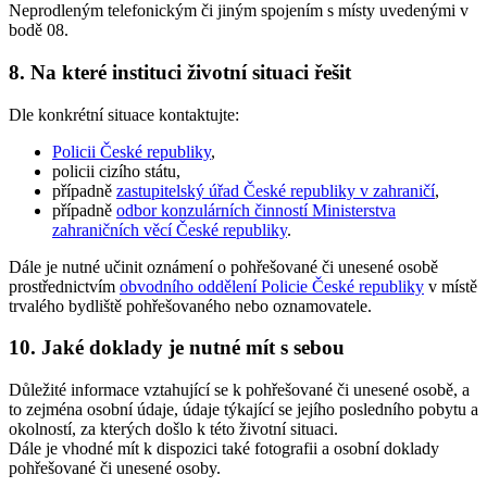
Neprodleným telefonickým či jiným spojením s místy uvedenými v
bodě 08.
8. Na které instituci životní situaci řešit
Dle konkrétní situace kontaktujte:
Policii České republiky
,
policii cizího státu,
případně
zastupitelský úřad České republiky v zahraničí
,
případně
odbor konzulárních činností Ministerstva
zahraničních věcí České republiky
.
Dále
je nutné
učinit oznámení o pohřešované či unesené osobě
prostřednictvím
obvodního oddělení Policie České republiky
v místě
trvalého bydliště pohřešovaného nebo oznamovatele.
10. Jaké doklady je nutné mít s sebou
Důležité informace vztahující se k pohřešované či unesené osobě, a
to zejména osobní údaje, údaje týkající se jejího posledního pobytu a
okolností, za kterých došlo k této životní situaci.
Dále je vhodné mít k dispozici také fotografii a osobní doklady
pohřešované či unesené osoby.