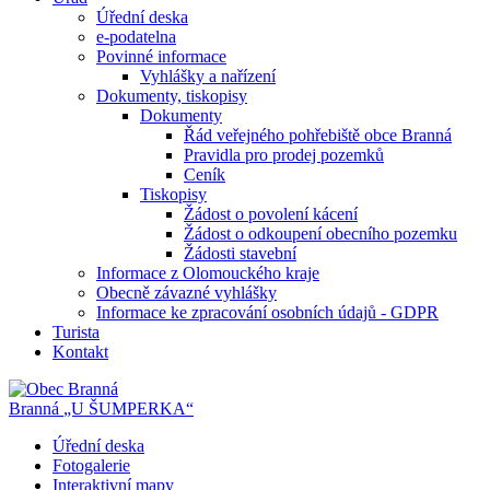
Úřední deska
e-podatelna
Povinné informace
Vyhlášky a nařízení
Dokumenty, tiskopisy
Dokumenty
Řád veřejného pohřebiště obce Branná
Pravidla pro prodej pozemků
Ceník
Tiskopisy
Žádost o povolení kácení
Žádost o odkoupení obecního pozemku
Žádosti stavební
Informace z Olomouckého kraje
Obecně závazné vyhlášky
Informace ke zpracování osobních údajů - GDPR
Turista
Kontakt
Branná
„U ŠUMPERKA“
Úřední deska
Fotogalerie
Interaktivní mapy