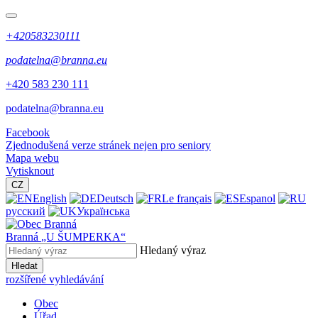
+420583230111
podatelna@branna.eu
+420 583 230 111
podatelna@branna.eu
Facebook
Zjednodušená verze stránek nejen pro seniory
Mapa webu
Vytisknout
CZ
English
Deutsch
Le français
Espanol
русский
Українська
Branná
„U ŠUMPERKA“
Hledaný výraz
Hledat
rozšířené vyhledávání
Obec
Úřad