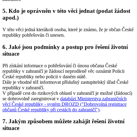
5. Kdo je oprávněn v této věci jednat (podat žádost
apod.)
V této věci jedná kterákoli osoba, které je známo, že je občan České
republiky pohřešován či unesen.
6. Jaké jsou podmínky a postup pro řešení životní
situace
Při získání informace o pohřešování či únosu občana České
republiky v zahraničí je žádoucí neprodleně věc oznámit Policii
České republiky nebo policii v daném státě.
Dále je vhodné též informovat příslušný zastupitelský úřad České
republiky v zahraničí.
V případě cest do rizikových oblastí v zahraničí je možné (žádoucí)
se dobrovolně zaregistrovat v
databázi Ministerstva zahraničních
věcí České republiky - systém DROZD ("Dobrovolná registrace
občanů České republiky při cestách do zahraničí")
.
7. Jakým způsobem můžete zahájit řešení životní
situace