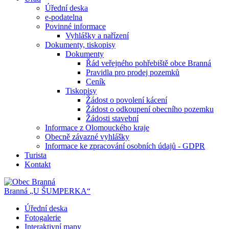
Úřední deska
e-podatelna
Povinné informace
Vyhlášky a nařízení
Dokumenty, tiskopisy
Dokumenty
Řád veřejného pohřebiště obce Branná
Pravidla pro prodej pozemků
Ceník
Tiskopisy
Žádost o povolení kácení
Žádost o odkoupení obecního pozemku
Žádosti stavební
Informace z Olomouckého kraje
Obecně závazné vyhlášky
Informace ke zpracování osobních údajů - GDPR
Turista
Kontakt
Branná
„U ŠUMPERKA“
Úřední deska
Fotogalerie
Interaktivní mapy