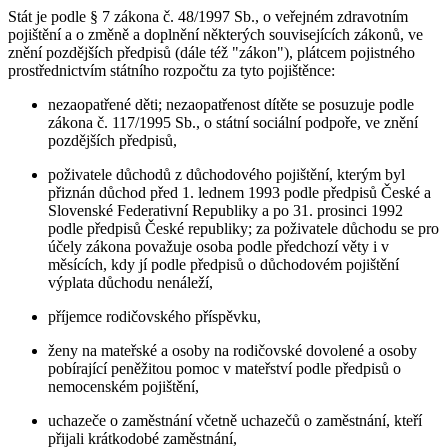
Stát je podle § 7 zákona č. 48/1997 Sb., o veřejném zdravotním
pojištění a o změně a doplnění některých souvisejících zákonů, ve
znění pozdějších předpisů (dále též "zákon"), plátcem pojistného
prostřednictvím státního rozpočtu za tyto pojištěnce:
nezaopatřené děti; nezaopatřenost dítěte se posuzuje podle
zákona č. 117/1995 Sb., o státní sociální podpoře, ve znění
pozdějších předpisů,
poživatele důchodů z důchodového pojištění, kterým byl
přiznán důchod před 1. lednem 1993 podle předpisů České a
Slovenské Federativní Republiky a po 31. prosinci 1992
podle předpisů České republiky; za poživatele důchodu se pro
účely zákona považuje osoba podle předchozí věty i v
měsících, kdy jí podle předpisů o důchodovém pojištění
výplata důchodu nenáleží,
příjemce rodičovského příspěvku,
ženy na mateřské a osoby na rodičovské dovolené a osoby
pobírající peněžitou pomoc v mateřství podle předpisů o
nemocenském pojištění,
uchazeče o zaměstnání včetně uchazečů o zaměstnání, kteří
přijali krátkodobé zaměstnání,