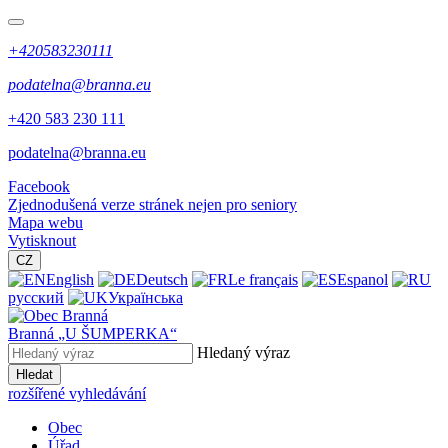
+420583230111
podatelna@branna.eu
+420 583 230 111
podatelna@branna.eu
Facebook
Zjednodušená verze stránek nejen pro seniory
Mapa webu
Vytisknout
CZ
English
Deutsch
Le français
Espanol
русский
Українська
Branná
„U ŠUMPERKA“
Hledaný výraz
Hledat
rozšířené vyhledávání
Obec
Úřad