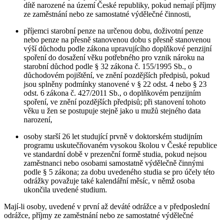
dítě narozené na území České republiky, pokud nemají příjmy
ze zaměstnání nebo ze samostatné výdělečné činnosti,
příjemci starobní penze na určenou dobu, doživotní penze
nebo penze na přesně stanovenou dobu s přesně stanovenou
výší důchodu podle zákona upravujícího doplňkové penzijní
spoření do dosažení věku potřebného pro vznik nároku na
starobní důchod podle § 32 zákona č. 155/1995 Sb., o
důchodovém pojištění, ve znění pozdějších předpisů, pokud
jsou splněny podmínky stanovené v § 22 odst. 4 nebo § 23
odst. 6 zákona č. 427/2011 Sb., o doplňkovém penzijním
spoření, ve znění pozdějších předpisů; při stanovení tohoto
věku u žen se postupuje stejně jako u mužů stejného data
narození,
osoby starší 26 let studující prvně v doktorském studijním
programu uskutečňovaném vysokou školou v České republice
ve standardní době v prezenční formě studia, pokud nejsou
zaměstnanci nebo osobami samostatně výdělečně činnými
podle § 5 zákona; za dobu uvedeného studia se pro účely této
odrážky považuje také kalendářní měsíc, v němž osoba
ukončila uvedené studium.
Mají-li osoby, uvedené v první až deváté odrážce a v předposlední
odrážce, příjmy ze zaměstnání nebo ze samostatné výdělečné