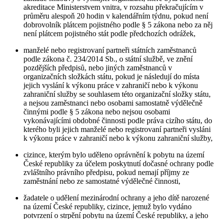
akreditace Ministerstvem vnitra, v rozsahu překračujícím v
průměru alespoň 20 hodin v kalendářním týdnu, pokud není
dobrovolník plátcem pojistného podle § 5 zákona nebo za něj
není plátcem pojistného stát podle předchozích odrážek,
manželé nebo registrovaní partneři státních zaměstnanců
podle zákona č. 234/2014 Sb., o státní službě, ve znění
pozdějších předpisů, nebo jiných zaměstnanců v
organizačních složkách státu, pokud je následují do místa
jejich vyslání k výkonu práce v zahraničí nebo k výkonu
zahraniční služby se souhlasem této organizační složky státu,
a nejsou zaměstnanci nebo osobami samostatně výdělečně
činnými podle § 5 zákona nebo nejsou osobami
vykonávajícími obdobné činnosti podle práva cizího státu, do
kterého byli jejich manželé nebo registrovaní partneři vysláni
k výkonu práce v zahraničí nebo k výkonu zahraniční služby,
cizince, kterým bylo uděleno oprávnění k pobytu na území
České republiky za účelem poskytnutí dočasné ochrany podle
zvláštního právního předpisu, pokud nemají příjmy ze
zaměstnání nebo ze samostatné výdělečné činnosti,
žadatele o udělení mezinárodní ochrany a jeho dítě narozené
na území České republiky, cizince, jemuž bylo vydáno
potvrzení o strpění pobytu na území České republiky, a jeho