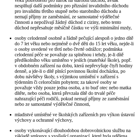
věku potřebného pro nárok na starobní důchod, avšak
nesplňují další podmínky pro přiznání invalidního důchodu
pro invaliditu třetího stupně nebo starobního důchodu a
nemají příjmy ze zaměstnání, ze samostatné výdělečné
činnosti a nepožívají žádný důchod z ciziny, nebo tento
důchod nepřesahuje měsíčně částku ve výši minimální mzdy,
osoby celodenně osobně a řádně pečující alespoň o jedno dítě
do 7 let věku nebo nejméně o dvě děti do 15 let věku, nejde-li
o osoby uvedené ve třetí nebo čtvrté odrážce; podmínka
celodenní péče se považuje za splněnou i tehdy, je-li dítě
předškolního věku umístěno v jeslích (mateřské škole), popř.
v obdobném zařízení na dobu, která nepřevyšuje čtyři hodiny
denně, a jde-li o dítě plnící povinnou školní docházku, po
dobu návštěvy školy, s výjimkou umístění v zařízení s
týdenním či celoročním pobytem; za takové osoby se
považuje vždy pouze jedna osoba, a to buď otec nebo matka
dítěte, nebo osoba, která převzala dítě do trvalé péče
nahrazující péči rodičů, pokud nemají příjmy ze zaměstnání
nebo ze samostatné výdělečné činnosti,
mladistvé umístěné ve školských zařízeních pro výkon ústavní
výchovy a ochranné výchovy,
osoby vykonávající dlouhodobou dobrovolnickou službu na
základě smlouvy s vysílající organizací, které byla udělena