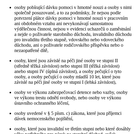
osoby pobírající dávku pomoci v hmotné nouzi a osoby s nimi
společně posuzované, a to za podmínky, že nejsou podle
potvrzení plátce dávky pomoci v hmotné nouzi v pracovním
ani obdobném vztahu ani nevykonávají samostatnou
výdělečnou činnost, nejsou v evidenci uchazečů o zaměstnání
a nejde o poživatele starobního důchodu, invalidního důchodu
pro invaliditu třetího stupně, vdovského nebo vdoveckého
důchodu, ani o poživatele rodičovského příspěvku nebo o
nezaopatřené dítě,
osoby, které jsou závislé na péči jiné osoby ve stupni II
(středně těžká závislost) nebo stupni III (těžká závislost)
anebo stupni IV (úplná závislost), a osoby pečující o tyto
osoby, a osoby pečující o osoby mladší 10 let, které jsou
závislé na péči jiné osoby ve stupni I (lehká závislost),
osoby ve výkonu zabezpečovací detence nebo vazby, osoby
ve výkonu trestu odnětí svobody, nebo osoby ve výkonu
ústavního ochranného léčení,
osoby uvedené v § 5 písm. c) zákona, které jsou příjemci
dávek nemocenského pojištění,
osoby, které jsou invalidní ve třetím stupni nebo které dosáhly