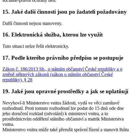
sociálně-právní ochrany dětí.
15. Jaké další činnosti jsou po žadateli požadovány
Další činnosti nejsou stanoveny.
16. Elektronická služba, kterou lze využít
Tuto situaci nelze řešit elektronicky.
17. Podle kterého právního předpisu se postupuje
Zákon č. 186/2013 Sb., o státním občanství České republiky a o
změně některých zákonů (zákon o státním občanství České
republiky), § 28
19. Jaké jsou opravné prostředky a jak se uplatňují
Nevyhoví-li Ministerstvo vnitra žádosti, vydá ve věci zamítavé
rozhodnutí. Proti tomuto rozhodnutí lze podat do 15 dnů ode dne
jeho doručení rozklad (odvolání) k ministrovi vnitra, a to
prostřednictvím oddělení státního občanství a matrik Ministerstva
vnitra.
Ministerstvo vnitra může také přerušit správní řízení a stanovit lhůtu