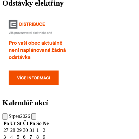
Odstávky elektřiny
Kalendář akcí
Srpen
2026
Po
Út
St
Čt
Pá
So
Ne
27
28
29
30
31
1
2
3
4
5
6
7
8
9