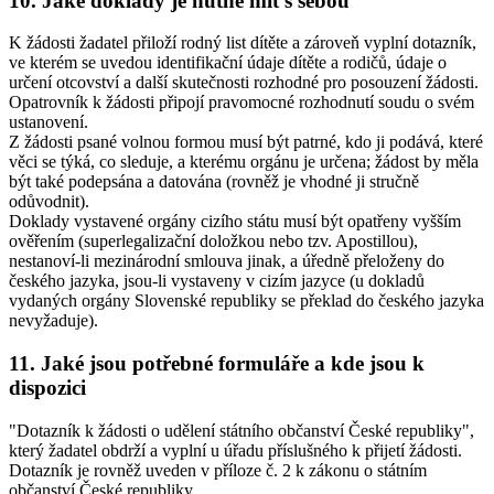
10. Jaké doklady je nutné mít s sebou
K žádosti žadatel přiloží rodný list dítěte a zároveň vyplní dotazník,
ve kterém se uvedou identifikační údaje dítěte a rodičů, údaje o
určení otcovství a další skutečnosti rozhodné pro posouzení žádosti.
Opatrovník k žádosti připojí pravomocné rozhodnutí soudu o svém
ustanovení.
Z žádosti psané volnou formou musí být patrné, kdo ji podává, které
věci se týká, co sleduje, a kterému orgánu je určena; žádost by měla
být také podepsána a datována (rovněž je vhodné ji stručně
odůvodnit).
Doklady vystavené orgány cizího státu musí být opatřeny vyšším
ověřením (superlegalizační doložkou nebo tzv. Apostillou),
nestanoví-li mezinárodní smlouva jinak, a úředně přeloženy do
českého jazyka, jsou-li vystaveny v cizím jazyce (u dokladů
vydaných orgány Slovenské republiky se překlad do českého jazyka
nevyžaduje).
11. Jaké jsou potřebné formuláře a kde jsou k
dispozici
"Dotazník k žádosti o udělení státního občanství České republiky",
který žadatel obdrží a vyplní u úřadu příslušného k přijetí žádosti.
Dotazník je rovněž uveden v příloze č. 2 k zákonu o státním
občanství České republiky.