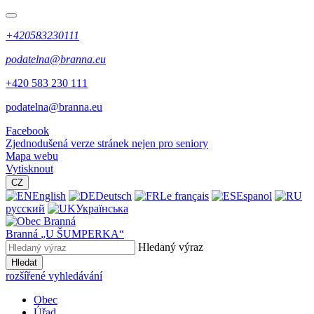
+420583230111
podatelna@branna.eu
+420 583 230 111
podatelna@branna.eu
Facebook
Zjednodušená verze stránek nejen pro seniory
Mapa webu
Vytisknout
CZ
English
Deutsch
Le français
Espanol
русский
Українська
Branná
„U ŠUMPERKA“
Hledaný výraz
Hledat
rozšířené vyhledávání
Obec
Úřad