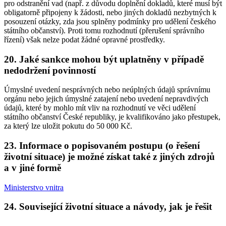
pro odstranění vad (např. z důvodu doplnění dokladů, které musí být
obligatorně připojeny k žádosti, nebo jiných dokladů nezbytných k
posouzení otázky, zda jsou splněny podmínky pro udělení českého
státního občanství). Proti tomu rozhodnutí (přerušení správního
řízení) však nelze podat žádné opravné prostředky.
20. Jaké sankce mohou být uplatněny v případě
nedodržení povinností
Úmyslné uvedení nesprávných nebo neúplných údajů správnímu
orgánu nebo jejich úmyslné zatajení nebo uvedení nepravdivých
údajů, které by mohlo mít vliv na rozhodnutí ve věci udělení
státního občanství České republiky, je kvalifikováno jako přestupek,
za který lze uložit pokutu do 50 000 Kč.
23. Informace o popisovaném postupu (o řešení
životní situace) je možné získat také z jiných zdrojů
a v jiné formě
Ministerstvo vnitra
24. Související životní situace a návody, jak je řešit