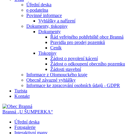
Úřední deska
e-podatelna
Povinné informace
Vyhlášky a nařízení
Dokumenty, tiskopisy
Dokumenty
Řád veřejného pohřebiště obce Branná
Pravidla pro prodej pozemků
Ceník
Tiskopisy
Žádost o povolení kácení
Žádost o odkoupení obecního pozemku
Žádosti stavební
Informace z Olomouckého kraje
Obecně závazné vyhlášky
Informace ke zpracování osobních údajů - GDPR
Turista
Kontakt
Branná
„U ŠUMPERKA“
Úřední deska
Fotogalerie
Interaktivní mapy