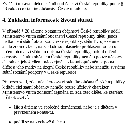
Zvláštní úprava udělení státního občanství České republiky podle §
28 zákona o státním občanství České republiky
4. Základní informace k životní situaci
V případě § 28 zákona o státním občanství České republiky udělí
Ministerstvo vnitra státní občanství České republiky dítěti, jehož
matka není státní občankou České republiky, státu Evropské unie
ani bezdomovkyní, na základě souhlasného prohlášení rodičů o
určení otcovství státního občana České republiky, pokud určení
otcovství státním občanem České republiky nemělo pouze účelový
charakter, jehož cílem bylo zejména získání oprávnění k pobytu
dítěte a jeho matky na území České republiky nebo zneužití systému
státní sociální podpory v České republice.
Při posouzení, zda určení otcovství státního občana České republiky
k dítěti cizí státní občanky nemělo pouze účelový charakter,
Ministerstvo vnitra zohlední zejména to, zda otec dítěte, ke kterému
určil otcovství:
žije s dítětem ve společné domácnosti, nebo je s dítětem v
pravidelném kontaktu,
podílí se na výchově dítěte a