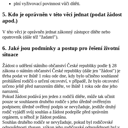
plní vyživovací povinnost vůči dítěti.
5. Kdo je oprávněn v této věci jednat (podat žádost
apod.)
V této věci je oprávněn jednat zákonný zástupce dítěte nebo
opatrovník (dále též "žadatel").
6. Jaké jsou podmínky a postup pro řešení životní
situace
Žádost o udělení státního občanství České republiky podle § 28
zákona o státním občanství České republiky (dále jen "žádost") je
třeba podat ve lhůtě 1 roku ode dne, kdy bylo učiněno souhlasné
prohlášení rodičů o určení otcovství, v případě, že bylo otcovství
určeno ještě před narozením dítěte, ve lhůtě 1 roku ode dne jeho
narození.
Pokud žádost podává jen jeden z rodičů dítěte, může tak učinit
pouze se souhlasem druhého rodiče s jeho úředně ověřeným
podpisem; úředně ověřený podpis se nevyžaduje, jestliže druhý
rodič vyjádří svůj souhlas a žádost podepíše před správním
orgánem, u něhož je žádost podána.
Souhlas druhého rodiče se nevyžaduje, pokud byl rodičovské
odpovědnosti zbaven, výkon jeho rodičovské odpovědnosti byl v