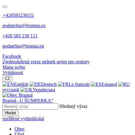
+420583230111
podatelna@branna.eu
+420 583 230 111
podatelna@branna.eu
Facebook
Zjednodušená verze stránek nejen pro seniory
Mapa webu
Vytisknout
CZ
English
Deutsch
Le français
Espanol
русский
Українська
Branná
„U ŠUMPERKA“
Hledaný výraz
Hledat
rozšířené vyhledávání
Obec
Úřad