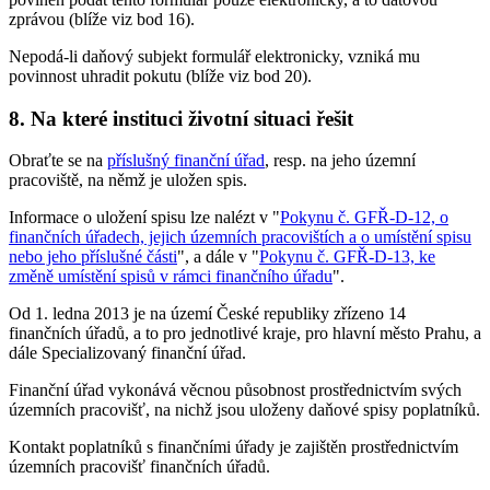
zprávou (blíže viz bod 16).
Nepodá-li daňový subjekt formulář elektronicky, vzniká mu
povinnost uhradit pokutu (blíže viz bod 20).
8. Na které instituci životní situaci řešit
Obraťte se na
příslušný finanční úřad
, resp. na jeho územní
pracoviště, na němž je uložen spis.
Informace o uložení spisu lze nalézt v "
Pokynu č. GFŘ-D-12, o
finančních úřadech, jejich územních pracovištích a o umístění spisu
nebo jeho příslušné části
", a dále v "
Pokynu č. GFŘ-D-13, ke
změně umístění spisů v rámci finančního úřadu
".
Od 1. ledna 2013 je na území České republiky zřízeno 14
finančních úřadů, a to pro jednotlivé kraje, pro hlavní město Prahu, a
dále Specializovaný finanční úřad.
Finanční úřad vykonává věcnou působnost prostřednictvím svých
územních pracovišť, na nichž jsou uloženy daňové spisy poplatníků.
Kontakt poplatníků s finančními úřady je zajištěn prostřednictvím
územních pracovišť finančních úřadů.