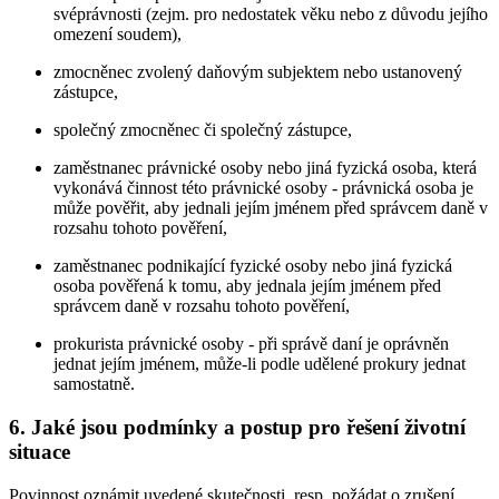
svéprávnosti (zejm. pro nedostatek věku nebo z důvodu jejího
omezení soudem),
zmocněnec zvolený daňovým subjektem nebo ustanovený
zástupce,
společný zmocněnec či společný zástupce,
zaměstnanec právnické osoby nebo jiná fyzická osoba, která
vykonává činnost této právnické osoby - právnická osoba je
může pověřit, aby jednali jejím jménem před správcem daně v
rozsahu tohoto pověření,
zaměstnanec podnikající fyzické osoby nebo jiná fyzická
osoba pověřená k tomu, aby jednala jejím jménem před
správcem daně v rozsahu tohoto pověření,
prokurista právnické osoby - při správě daní je oprávněn
jednat jejím jménem, může-li podle udělené prokury jednat
samostatně.
6. Jaké jsou podmínky a postup pro řešení životní
situace
Povinnost oznámit uvedené skutečnosti, resp. požádat o zrušení