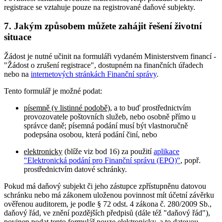
registrace se vztahuje pouze na registrované daňové subjekty.
7. Jakým způsobem můžete zahájit řešení životní
situace
Žádost je nutné učinit na formuláři vydaném Ministerstvem financí -
"Žádost o zrušení registrace", dostupném na finančních úřadech
nebo na
internetových stránkách Finanční správy
.
Tento formulář je možné podat:
písemně (v listinné podobě)
, a to buď prostřednictvím
provozovatele poštovních služeb, nebo osobně přímo u
správce daně; písemná podání musí být vlastnoručně
podepsána osobou, která podání činí, nebo
elektronicky
(blíže viz bod 16) za použití
aplikace
"Elektronická podání pro Finanční správu (EPO)"
, popř.
prostřednictvím datové schránky.
Pokud má daňový subjekt či jeho zástupce zpřístupněnu datovou
schránku nebo má zákonem uloženou povinnost mít účetní závěrku
ověřenou auditorem, je podle § 72 odst. 4 zákona č. 280/2009 Sb.,
daňový řád, ve znění pozdějších předpisů (dále též "daňový řád"),
povinen podat tento formulář pouze elektronicky, a to datovou