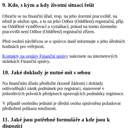
9. Kde, s kým a kdy životní situaci řešit
Obraťte se na finanční úřad, resp. na jeho územní pracoviště, na
němž je uložen spis, a to na jeho Odbor (Oddělení) registrační, příp.
na Oddělení vyměřovací a vymáhací, pokud na tomto územním
pracovišti není Odbor (Oddělení) registrační zřízen.
Před osobní návštěvou se u správce daně informujte o jeho úředních
hodinách pro veřejnost.
Kontakty na orgány Finanční správy
naleznete na internetových
stránkách Finanční správy.
10. Jaké doklady je nutné mít s sebou
Na finančním úřadu předložte (kromě žádosti) i doklady
odůvodňující zánik podmínek pro registraci, stanovené v
jednotlivých právních předpisech upravujících podmínky registrace.
V případě osobního jednání je úřední osoba oprávněna požadovat
předložení průkazu totožnosti.
11. Jaké jsou potřebné formuláře a kde jsou k
dispozici