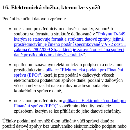
16. Elektronická služba, kterou lze využít
Podání lze učinit datovou zprávou:
odeslanou prostřednictvím datové schránky, za použití
souboru ve formátu a struktuře definované v "
Pokynu D-349,
kterým se stanovuje formát a struktura datové zprávy, jejímž
prostřednictvím je činěno podání specifikované v § 72 odst. 1
zákona č. 280/2009 Sb., a která je zároveň odesílána správci
daně prostřednictvím datové schránky
",
opatřenou uznávaným elektronickým podpisem a odeslanou
prostřednictvím
aplikace "Elektronická podání pro Finanční
správu (EPO)"
, která je pro podání v daňových věcech
elektronickou podatelnou správce daně; podání v daňových
věcech nelze zasílat na e-mailovou adresu podatelny
konkrétního správce daně,
odeslanou prostřednictvím
aplikace "Elektronická podání pro
Finanční správu (EPO)"
s ověřením identity podatele
způsobem, kterým se lze přihlásit do jeho datové schránky.
Účinky podání má rovněž úkon učiněný vůči správci daně za
použití datové zprávy bez uznávaného elektronického podpisu nebo