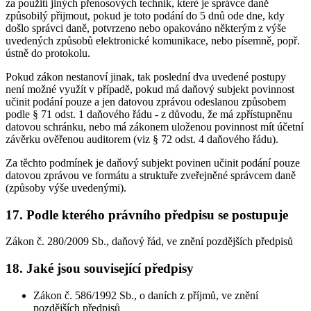
za použití jiných přenosových technik, které je správce daně
způsobilý přijmout, pokud je toto podání do 5 dnů ode dne, kdy
došlo správci daně, potvrzeno nebo opakováno některým z výše
uvedených způsobů elektronické komunikace, nebo písemně, popř.
ústně do protokolu.
Pokud zákon nestanoví jinak, tak poslední dva uvedené postupy
není možné využít v případě, pokud má daňový subjekt povinnost
učinit podání pouze a jen datovou zprávou odeslanou způsobem
podle § 71 odst. 1 daňového řádu - z důvodu, že má zpřístupněnu
datovou schránku, nebo má zákonem uloženou povinnost mít účetní
závěrku ověřenou auditorem (viz § 72 odst. 4 daňového řádu).
Za těchto podmínek je daňový subjekt povinen učinit podání pouze
datovou zprávou ve formátu a struktuře zveřejněné správcem daně
(způsoby výše uvedenými).
17. Podle kterého právního předpisu se postupuje
Zákon č. 280/2009 Sb., daňový řád, ve znění pozdějších předpisů
18. Jaké jsou související předpisy
Zákon č. 586/1992 Sb., o daních z příjmů, ve znění
pozdějších předpisů