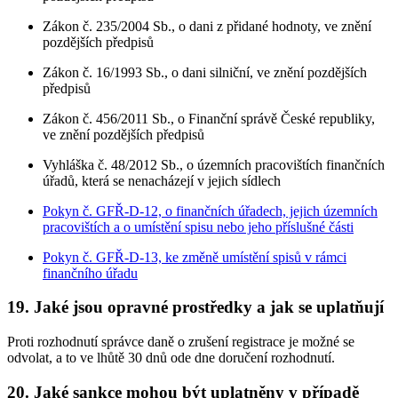
Zákon č. 235/2004 Sb., o dani z přidané hodnoty, ve znění
pozdějších předpisů
Zákon č. 16/1993 Sb., o dani silniční, ve znění pozdějších
předpisů
Zákon č. 456/2011 Sb., o Finanční správě České republiky,
ve znění pozdějších předpisů
Vyhláška č. 48/2012 Sb., o územních pracovištích finančních
úřadů, která se nenacházejí v jejich sídlech
Pokyn č. GFŘ-D-12, o finančních úřadech, jejich územních
pracovištích a o umístění spisu nebo jeho příslušné části
Pokyn č. GFŘ-D-13, ke změně umístění spisů v rámci
finančního úřadu
19. Jaké jsou opravné prostředky a jak se uplatňují
Proti rozhodnutí správce daně o zrušení registrace je možné se
odvolat, a to ve lhůtě 30 dnů ode dne doručení rozhodnutí.
20. Jaké sankce mohou být uplatněny v případě