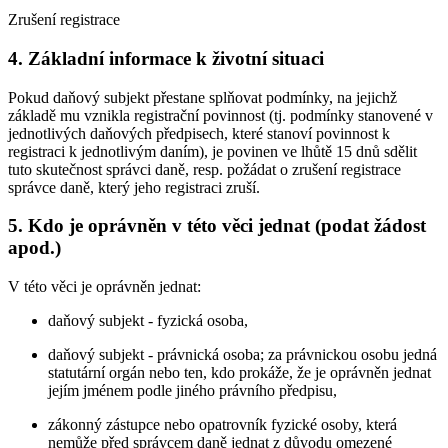
Zrušení registrace
4. Základní informace k životní situaci
Pokud daňový subjekt přestane splňovat podmínky, na jejichž
základě mu vznikla registrační povinnost (tj. podmínky stanovené v
jednotlivých daňových předpisech, které stanoví povinnost k
registraci k jednotlivým daním), je povinen ve lhůtě 15 dnů sdělit
tuto skutečnost správci daně, resp. požádat o zrušení registrace
správce daně, který jeho registraci zruší.
5. Kdo je oprávněn v této věci jednat (podat žádost
apod.)
V této věci je oprávněn jednat:
daňový subjekt - fyzická osoba,
daňový subjekt - právnická osoba; za právnickou osobu jedná
statutární orgán nebo ten, kdo prokáže, že je oprávněn jednat
jejím jménem podle jiného právního předpisu,
zákonný zástupce nebo opatrovník fyzické osoby, která
nemůže před správcem daně jednat z důvodu omezené