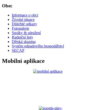
Obec
Informace o obci
Životní situace
Důležité odkazy
Fotogalerie
Spolky & sdružení
Radniční listy
Dětská skupina
Systém odpadového hospodářství
SECAP
Mobilní aplikace