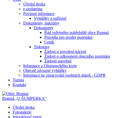
Úřední deska
e-podatelna
Povinné informace
Vyhlášky a nařízení
Dokumenty, tiskopisy
Dokumenty
Řád veřejného pohřebiště obce Branná
Pravidla pro prodej pozemků
Ceník
Tiskopisy
Žádost o povolení kácení
Žádost o odkoupení obecního pozemku
Žádosti stavební
Informace z Olomouckého kraje
Obecně závazné vyhlášky
Informace ke zpracování osobních údajů - GDPR
Turista
Kontakt
Branná
„U ŠUMPERKA“
Úřední deska
Fotogalerie
Interaktivní mapy