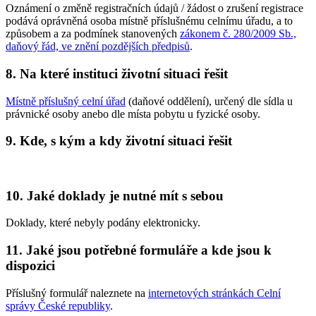
Oznámení o změně registračních údajů / žádost o zrušení registrace
podává oprávněná osoba místně příslušnému celnímu úřadu, a to
způsobem a za podmínek stanovených
zákonem č. 280/2009 Sb.,
daňový řád, ve znění pozdějších předpisů
.
8. Na které instituci životní situaci řešit
Místně příslušný celní úřad
(daňové oddělení), určený dle sídla u
právnické osoby anebo dle místa pobytu u fyzické osoby.
9. Kde, s kým a kdy životní situaci řešit
10. Jaké doklady je nutné mít s sebou
Doklady, které nebyly podány elektronicky.
11. Jaké jsou potřebné formuláře a kde jsou k
dispozici
Příslušný formulář naleznete na
internetových stránkách Celní
správy České republiky
.