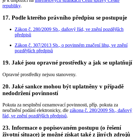
je k dispozici na
internetových stránkách Celní správy České
republiky
.
17. Podle kterého právního předpisu se postupuje
Zákon č. 280/2009 Sb., daňový řád, ve znění pozdějších
předpisů
Zákon č. 307/2013 Sb., o povinném značení lihu, ve znění
pozdějších předpisů
19. Jaké jsou opravné prostředky a jak se uplatňují
Opravné prostředky nejsou stanoveny.
20. Jaké sankce mohou být uplatněny v případě
nedodržení povinností
Pokuta za nesplnění oznamovací povinnosti, příp. pokuta za
neučinění podání elektronicky, dle
zákona č. 280/2009 Sb., daňový
řád, ve znění pozdějších předpisů
.
23. Informace o popisovaném postupu (o řešení
životní situace) je možné získat také z jiných zdrojů