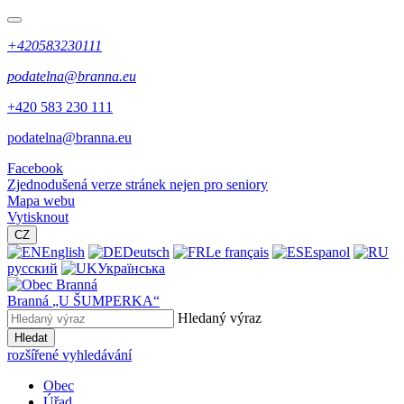
+420583230111
podatelna@branna.eu
+420 583 230 111
podatelna@branna.eu
Facebook
Zjednodušená verze stránek nejen pro seniory
Mapa webu
Vytisknout
CZ
English
Deutsch
Le français
Espanol
русский
Українська
Branná
„U ŠUMPERKA“
Hledaný výraz
Hledat
rozšířené vyhledávání
Obec
Úřad