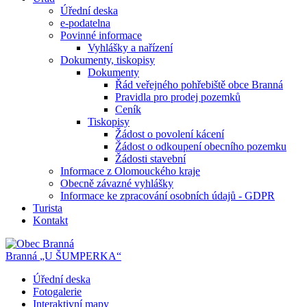
Úřední deska
e-podatelna
Povinné informace
Vyhlášky a nařízení
Dokumenty, tiskopisy
Dokumenty
Řád veřejného pohřebiště obce Branná
Pravidla pro prodej pozemků
Ceník
Tiskopisy
Žádost o povolení kácení
Žádost o odkoupení obecního pozemku
Žádosti stavební
Informace z Olomouckého kraje
Obecně závazné vyhlášky
Informace ke zpracování osobních údajů - GDPR
Turista
Kontakt
Branná
„U ŠUMPERKA“
Úřední deska
Fotogalerie
Interaktivní mapy