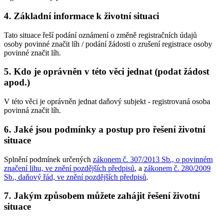
4. Základní informace k životní situaci
Tato situace řeší podání oznámení o změně registračních údajů
osoby povinné značit líh / podání žádosti o zrušení registrace osoby
povinné značit líh.
5. Kdo je oprávněn v této věci jednat (podat žádost
apod.)
V této věci je oprávněn jednat daňový subjekt - registrovaná osoba
povinná značit líh.
6. Jaké jsou podmínky a postup pro řešení životní
situace
Splnění podmínek určených
zákonem č. 307/2013 Sb., o povinném
značení lihu, ve znění pozdějších předpisů
, a
zákonem č. 280/2009
Sb., daňový řád, ve znění pozdějších předpisů
.
7. Jakým způsobem můžete zahájit řešení životní
situace