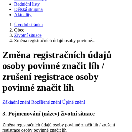
Radniční listy
Dětská skupina
Aktuality
Úvodní stránka
Obec
Životní situace
Změna registračních údajů osoby povinné...
Změna registračních údajů
osoby povinné značit líh /
zrušení registrace osoby
povinné značit líh
Základní znění
Rozšířené znění
Úplné znění
3. Pojmenování (název) životní situace
Změna registračních údajů osoby povinné značit líh / zrušení
registrace osoby povinné značit líh