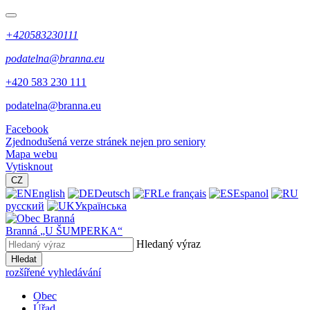
+420583230111
podatelna@branna.eu
+420 583 230 111
podatelna@branna.eu
Facebook
Zjednodušená verze stránek nejen pro seniory
Mapa webu
Vytisknout
CZ
English
Deutsch
Le français
Espanol
русский
Українська
Branná
„U ŠUMPERKA“
Hledaný výraz
Hledat
rozšířené vyhledávání
Obec
Úřad