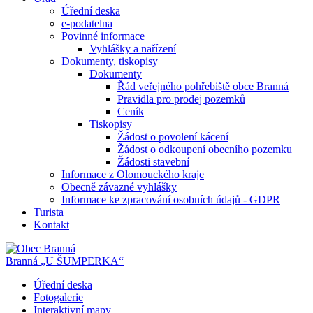
Úřední deska
e-podatelna
Povinné informace
Vyhlášky a nařízení
Dokumenty, tiskopisy
Dokumenty
Řád veřejného pohřebiště obce Branná
Pravidla pro prodej pozemků
Ceník
Tiskopisy
Žádost o povolení kácení
Žádost o odkoupení obecního pozemku
Žádosti stavební
Informace z Olomouckého kraje
Obecně závazné vyhlášky
Informace ke zpracování osobních údajů - GDPR
Turista
Kontakt
Branná
„U ŠUMPERKA“
Úřední deska
Fotogalerie
Interaktivní mapy