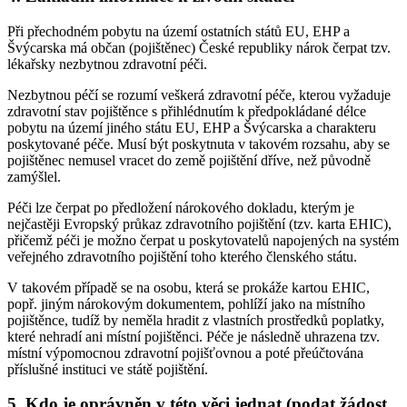
Při přechodném pobytu na území ostatních států EU, EHP a
Švýcarska má občan (pojištěnec) České republiky nárok čerpat tzv.
lékařsky nezbytnou zdravotní péči.
Nezbytnou péčí se rozumí veškerá zdravotní péče, kterou vyžaduje
zdravotní stav pojištěnce s přihlédnutím k předpokládané délce
pobytu na území jiného státu EU, EHP a Švýcarska a charakteru
poskytované péče. Musí být poskytnuta v takovém rozsahu, aby se
pojištěnec nemusel vracet do země pojištění dříve, než původně
zamýšlel.
Péči lze čerpat po předložení nárokového dokladu, kterým je
nejčastěji Evropský průkaz zdravotního pojištění (tzv. karta EHIC),
přičemž péči je možno čerpat u poskytovatelů napojených na systém
veřejného zdravotního pojištění toho kterého členského státu.
V takovém případě se na osobu, která se prokáže kartou EHIC,
popř. jiným nárokovým dokumentem, pohlíží jako na místního
pojištěnce, tudíž by neměla hradit z vlastních prostředků poplatky,
které nehradí ani místní pojištěnci. Péče je následně uhrazena tzv.
místní výpomocnou zdravotní pojišťovnou a poté přeúčtována
příslušné instituci ve státě pojištění.
5. Kdo je oprávněn v této věci jednat (podat žádost