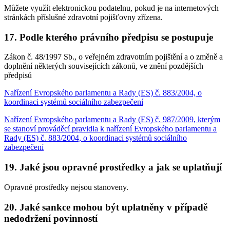
Můžete využít elektronickou podatelnu, pokud je na internetových
stránkách příslušné zdravotní pojišťovny zřízena.
17. Podle kterého právního předpisu se postupuje
Zákon č. 48/1997 Sb., o veřejném zdravotním pojištění a o změně a
doplnění některých souvisejících zákonů, ve znění pozdějších
předpisů
Nařízení Evropského parlamentu a Rady (ES) č. 883/2004, o
koordinaci systémů sociálního zabezpečení
Nařízení Evropského parlamentu a Rady (ES) č. 987/2009, kterým
se stanoví prováděcí pravidla k nařízení Evropského parlamentu a
Rady (ES) č. 883/2004, o koordinaci systémů sociálního
zabezpečení
19. Jaké jsou opravné prostředky a jak se uplatňují
Opravné prostředky nejsou stanoveny.
20. Jaké sankce mohou být uplatněny v případě
nedodržení povinností