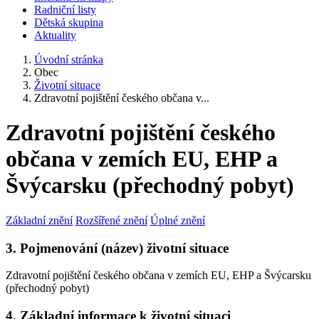
Radniční listy
Dětská skupina
Aktuality
Úvodní stránka
Obec
Životní situace
Zdravotní pojištění českého občana v...
Zdravotní pojištění českého
občana v zemích EU, EHP a
Švýcarsku (přechodný pobyt)
Základní znění
Rozšířené znění
Úplné znění
3. Pojmenování (název) životní situace
Zdravotní pojištění českého občana v zemích EU, EHP a Švýcarsku
(přechodný pobyt)
4. Základní informace k životní situaci