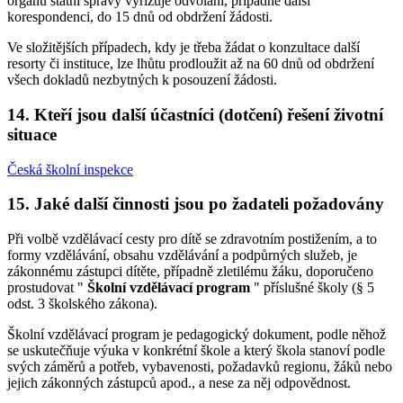
orgánu státní správy vyřizuje odvolání, případně další
korespondenci, do 15 dnů od obdržení žádosti.
Ve složitějších případech, kdy je třeba žádat o konzultace další
resorty či instituce, lze lhůtu prodloužit až na 60 dnů od obdržení
všech dokladů nezbytných k posouzení žádosti.
14. Kteří jsou další účastníci (dotčení) řešení životní
situace
Česká školní inspekce
15. Jaké další činnosti jsou po žadateli požadovány
Při volbě vzdělávací cesty pro dítě se zdravotním postižením, a to
formy vzdělávání, obsahu vzdělávání a podpůrných služeb, je
zákonnému zástupci dítěte, případně zletilému žáku, doporučeno
prostudovat "
Školní vzdělávací program
" příslušné školy (§ 5
odst. 3 školského zákona).
Školní vzdělávací program je pedagogický dokument, podle něhož
se uskutečňuje výuka v konkrétní škole a který škola stanoví podle
svých záměrů a potřeb, vybavenosti, požadavků regionu, žáků nebo
jejich zákonných zástupců apod., a nese za něj odpovědnost.