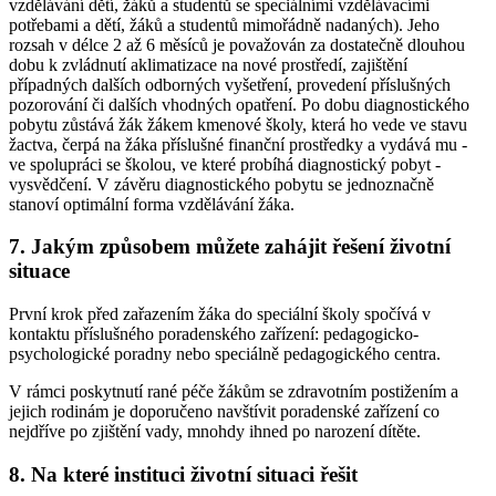
vzdělávání dětí, žáků a studentů se speciálními vzdělávacími
potřebami a dětí, žáků a studentů mimořádně nadaných). Jeho
rozsah v délce 2 až 6 měsíců je považován za dostatečně dlouhou
dobu k zvládnutí aklimatizace na nové prostředí, zajištění
případných dalších odborných vyšetření, provedení příslušných
pozorování či dalších vhodných opatření. Po dobu diagnostického
pobytu zůstává žák žákem kmenové školy, která ho vede ve stavu
žactva, čerpá na žáka příslušné finanční prostředky a vydává mu -
ve spolupráci se školou, ve které probíhá diagnostický pobyt -
vysvědčení. V závěru diagnostického pobytu se jednoznačně
stanoví optimální forma vzdělávání žáka.
7. Jakým způsobem můžete zahájit řešení životní
situace
První krok před zařazením žáka do speciální školy spočívá v
kontaktu příslušného poradenského zařízení: pedagogicko-
psychologické poradny nebo speciálně pedagogického centra.
V rámci poskytnutí rané péče žákům se zdravotním postižením a
jejich rodinám je doporučeno navštívit poradenské zařízení co
nejdříve po zjištění vady, mnohdy ihned po narození dítěte.
8. Na které instituci životní situaci řešit