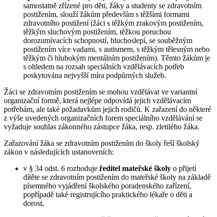
samostatně zřízené pro děti, žáky a studenty se zdravotním
postižením, slouží žákům především s těžšími formami
zdravotního postižení (žáci s těžkým zrakovým postižením,
těžkým sluchovým postižením, těžkou poruchou
dorozumívacích schopností, hluchoslepí, se souběžným
postižením více vadami, s autismem, s těžkým tělesným nebo
těžkým či hlubokým mentálním postižením). Těmto žákům je
s ohledem na rozsah speciálních vzdělávacích potřeb
poskytována nejvyšší míra podpůrných služeb.
Žáci se zdravotním postižením se mohou vzdělávat ve variantní
organizační formě, která nejlépe odpovídá jejich vzdělávacím
potřebám, ale také požadavkům jejich rodičů. K zařazení do některé
z výše uvedených organizačních forem speciálního vzdělávání se
vyžaduje souhlas zákonného zástupce žáka, resp. zletilého žáka.
Zařazování žáka se zdravotním postižením do školy řeší školský
zákon v následujících ustanoveních:
v § 34 odst. 6 rozhoduje
ředitel mateřské školy
o přijetí
dítěte se zdravotním postižením do mateřské školy na základě
písemného vyjádření školského poradenského zařízení,
popřípadě také registrujícího praktického lékaře o děti a
dorost,