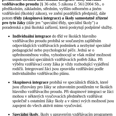
vzdělávacího proudu
[§ 36 odst. 5 zákona č. 561/2004 Sb., o
předškolním, základním, středním, vyšším odborném a jiném
vzdělávání (školský zákon), ve znění pozdějších předpisů], dále
potom
třídy (skupinová integrace)
a školy samostatně zřízené
pro tyto žáky
(dále jen "speciální třídy, speciální školy") a
poradenská a jiná školská zařízení, která poskytují podpůrné služby.
Individuální integrace
do tříd ve školách hlavního
vzdělávacího proudu probíhá se současným zajištěním
odpovídajících vzdělávacích podmínek a nezbytné speciálně
pedagogické nebo psychologické péče. Jedná se o
upřednostněnou volbu, vyhodnocují se však reálné možnosti
uspokojování speciálních vzdělávacích potřeb žáka. Při
výběru vzdělávací cesty žáka je vždy rozhodující vyjádření
rodičů. Integrovaní žáci jsou zpravidla vzděláváni podle
individuálního vzdělávacího plánu.
Skupinová integrace
probíhá ve speciálních třídách, které
jsou zřizovány pro žáky se zdravotním postižením ve školách
hlavního vzdělávacího proudu. Při skupinové integraci se žáci
mohou v některých vyučovacích předmětech vzdělávat
společně s ostatními žáky školy a v rámci svých možností jsou
zapojeni do všech aktivit mimo vyučování.
Speciální školy
, školy s upraveným vzdělávacím programem