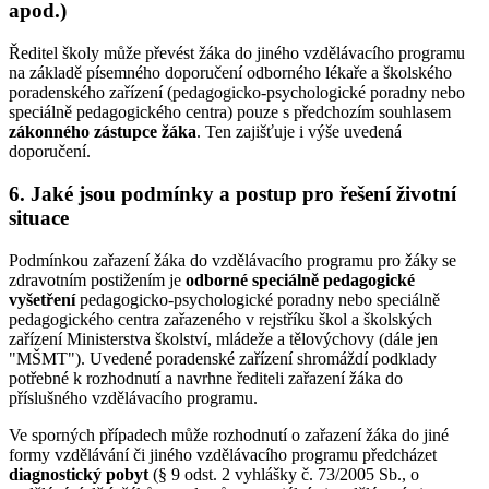
apod.)
Ředitel školy může převést žáka do jiného vzdělávacího programu
na základě písemného doporučení odborného lékaře a školského
poradenského zařízení (pedagogicko-psychologické poradny nebo
speciálně pedagogického centra) pouze s předchozím souhlasem
zákonného zástupce žáka
. Ten zajišťuje i výše uvedená
doporučení.
6. Jaké jsou podmínky a postup pro řešení životní
situace
Podmínkou zařazení žáka do vzdělávacího programu pro žáky se
zdravotním postižením je
odborné speciálně pedagogické
vyšetření
pedagogicko-psychologické poradny nebo speciálně
pedagogického centra zařazeného v rejstříku škol a školských
zařízení Ministerstva školství, mládeže a tělovýchovy (dále jen
"MŠMT"). Uvedené poradenské zařízení shromáždí podklady
potřebné k rozhodnutí a navrhne řediteli zařazení žáka do
příslušného vzdělávacího programu.
Ve sporných případech může rozhodnutí o zařazení žáka do jiné
formy vzdělávání či jiného vzdělávacího programu předcházet
diagnostický pobyt
(§ 9 odst. 2 vyhlášky č. 73/2005 Sb., o