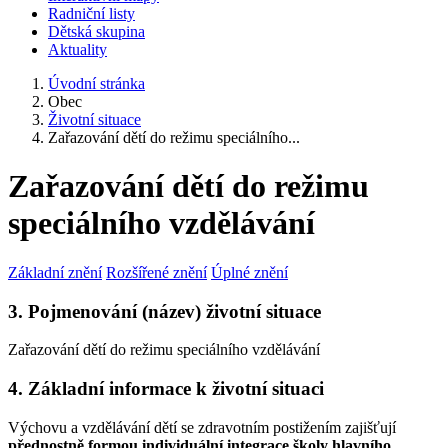
Radniční listy
Dětská skupina
Aktuality
Úvodní stránka
Obec
Životní situace
Zařazování dětí do režimu speciálního...
Zařazování dětí do režimu
speciálního vzdělávání
Základní znění
Rozšířené znění
Úplné znění
3. Pojmenování (název) životní situace
Zařazování dětí do režimu speciálního vzdělávání
4. Základní informace k životní situaci
Výchovu a vzdělávání dětí se zdravotním postižením zajišťují
přednostně formou individuální integrace školy hlavního