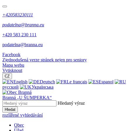
+420583230111
podatelna@branna.eu
+420 583 230 111
podatelna@branna.eu
Facebook
Zjednodušená verze stránek nejen pro seniory
Mapa webu
Vytisknout
CZ
English
Deutsch
Le français
Espanol
русский
Українська
Branná
„U ŠUMPERKA“
Hledaný výraz
Hledat
rozšířené vyhledávání
Obec
Úřad