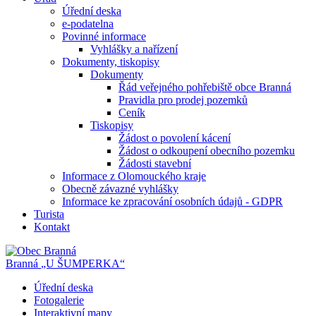
Úřední deska
e-podatelna
Povinné informace
Vyhlášky a nařízení
Dokumenty, tiskopisy
Dokumenty
Řád veřejného pohřebiště obce Branná
Pravidla pro prodej pozemků
Ceník
Tiskopisy
Žádost o povolení kácení
Žádost o odkoupení obecního pozemku
Žádosti stavební
Informace z Olomouckého kraje
Obecně závazné vyhlášky
Informace ke zpracování osobních údajů - GDPR
Turista
Kontakt
Branná
„U ŠUMPERKA“
Úřední deska
Fotogalerie
Interaktivní mapy