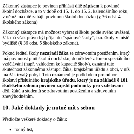
Zákonný zástupce je povinen přihlásit dítě
zápisem
k povinné
školní docházce, a to v době od 15. 1. do 15. 2. kalendářního roku,
v němž má dítě zahájit povinnou školní docházku (§ 36 odst. 4
školského zákona).
Zákonný zástupce má možnost vybrat si školu podle svého uvážení,
žák má však právo být přijat do "spádové školy", tzn. školy v místě
bydliště (§ 36 odst. 5 školského zákona).
Pokud ředitel školy
nezařadí žáka
se zdravotním postižením, který
má povinnost plnit školní docházku, do některé z forem speciálního
vzdělávání (např. vzhledem ke kapacitě školy), oznámí tuto
skutečnost zákonnému zástupci žáka, krajskému úřadu a obci, v níž
má žák trvalý pobyt. Toto oznámení je podkladem pro odbor
školství příslušného
krajského úřadu, který je na základě § 181
školského zákona povinen zajistit podmínky pro vzdělávání
dětí, žáků a studentů se zdravotním postižením a zdravotním
znevýhodněním.
10. Jaké doklady je nutné mít s sebou
Předložte veškeré doklady o žáku:
rodný list,