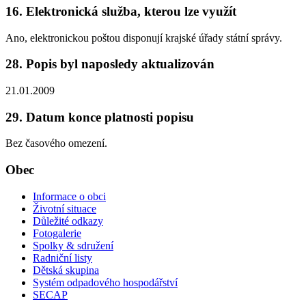
16. Elektronická služba, kterou lze využít
Ano, elektronickou poštou disponují krajské úřady státní správy.
28. Popis byl naposledy aktualizován
21.01.2009
29. Datum konce platnosti popisu
Bez časového omezení.
Obec
Informace o obci
Životní situace
Důležité odkazy
Fotogalerie
Spolky & sdružení
Radniční listy
Dětská skupina
Systém odpadového hospodářství
SECAP