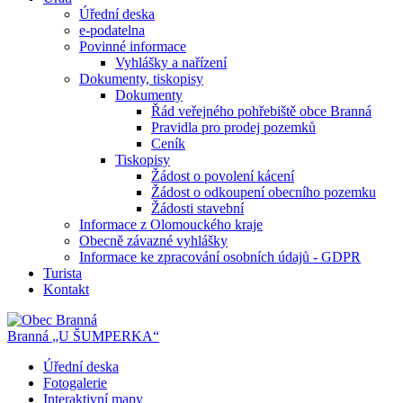
Úřední deska
e-podatelna
Povinné informace
Vyhlášky a nařízení
Dokumenty, tiskopisy
Dokumenty
Řád veřejného pohřebiště obce Branná
Pravidla pro prodej pozemků
Ceník
Tiskopisy
Žádost o povolení kácení
Žádost o odkoupení obecního pozemku
Žádosti stavební
Informace z Olomouckého kraje
Obecně závazné vyhlášky
Informace ke zpracování osobních údajů - GDPR
Turista
Kontakt
Branná
„U ŠUMPERKA“
Úřední deska
Fotogalerie
Interaktivní mapy