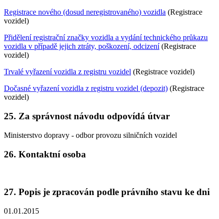
Registrace nového (dosud neregistrovaného) vozidla
(Registrace
vozidel)
Přidělení registrační značky vozidla a vydání technického průkazu
vozidla v případě jejich ztráty, poškození, odcizení
(Registrace
vozidel)
Trvalé vyřazení vozidla z registru vozidel
(Registrace vozidel)
Dočasné vyřazení vozidla z registru vozidel (depozit)
(Registrace
vozidel)
25. Za správnost návodu odpovídá útvar
Ministerstvo dopravy - odbor provozu silničních vozidel
26. Kontaktní osoba
27. Popis je zpracován podle právního stavu ke dni
01.01.2015