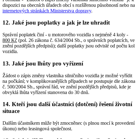
dispozici na obecních úřadech obcí s rozšířenou působností nebo na
internetových stránkách Ministerstva dopravy
.
12. Jaké jsou poplatky a jak je lze uhradit
Správní poplatek činí - u motorového vozidla s nejméně 4 koly -
800 Kč
(pol. 26 zákona č. 634/2004 Sb., o správních poplatcích, ve
znění pozdějších předpisů); další poplatky jsou odvislé od počtu kol
vozidla.
13. Jaké jsou lhůty pro vyřízení
Žádost o zápis změny vlastníka silničního vozidla je možné vyřídit
na počkání; v komplikovanějších případech se postupuje dle zákona
č. 500/2004 Sb., správní řád, ve znění pozdějších předpisů, kde je
obvyklá lhůta vyřízení stanovena do 30 dnů.
14. Kteří jsou další účastníci (dotčení) řešení životní
situace
Dalším účastníkem může být zmocněnec (s plnou mocí k provedení
úkonu) nebo leasingová společnost.