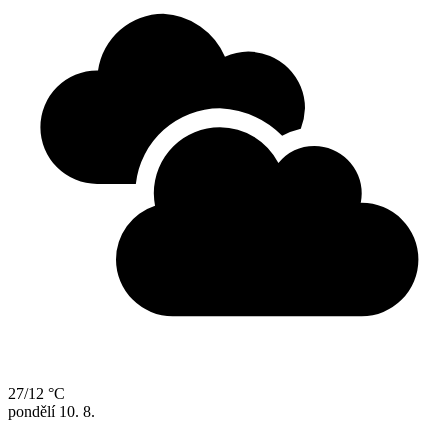
27/12 °C
pondělí
10. 8.