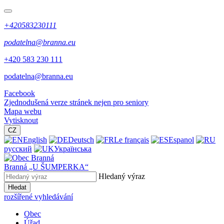
+420583230111
podatelna@branna.eu
+420 583 230 111
podatelna@branna.eu
Facebook
Zjednodušená verze stránek nejen pro seniory
Mapa webu
Vytisknout
CZ
English
Deutsch
Le français
Espanol
русский
Українська
Branná
„U ŠUMPERKA“
Hledaný výraz
Hledat
rozšířené vyhledávání
Obec
Úřad