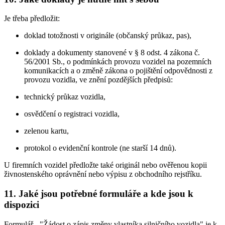
Je třeba předložit:
doklad totožnosti v originále (občanský průkaz, pas),
doklady a dokumenty stanovené v § 8 odst. 4 zákona č.
56/2001 Sb., o podmínkách provozu vozidel na pozemních
komunikacích a o změně zákona o pojištění odpovědnosti z
provozu vozidla, ve znění pozdějších předpisů:
technický průkaz vozidla,
osvědčení o registraci vozidla,
zelenou kartu,
protokol o evidenční kontrole (ne starší 14 dnů).
U firemních vozidel předložte také originál nebo ověřenou kopii
živnostenského oprávnění nebo výpisu z obchodního rejstříku.
11. Jaké jsou potřebné formuláře a kde jsou k
dispozici
Formulář - "Žádost o zápis změny vlastníka silničního vozidla" je k