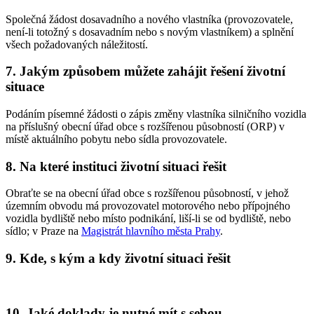
Společná žádost dosavadního a nového vlastníka (provozovatele,
není-li totožný s dosavadním nebo s novým vlastníkem) a splnění
všech požadovaných náležitostí.
7. Jakým způsobem můžete zahájit řešení životní
situace
Podáním písemné žádosti o zápis změny vlastníka silničního vozidla
na příslušný obecní úřad obce s rozšířenou působností (ORP) v
místě aktuálního pobytu nebo sídla provozovatele.
8. Na které instituci životní situaci řešit
Obraťte se na obecní úřad obce s rozšířenou působností, v jehož
územním obvodu má provozovatel motorového nebo přípojného
vozidla bydliště nebo místo podnikání, liší-li se od bydliště, nebo
sídlo; v Praze na
Magistrát hlavního města Prahy
.
9. Kde, s kým a kdy životní situaci řešit
10. Jaké doklady je nutné mít s sebou