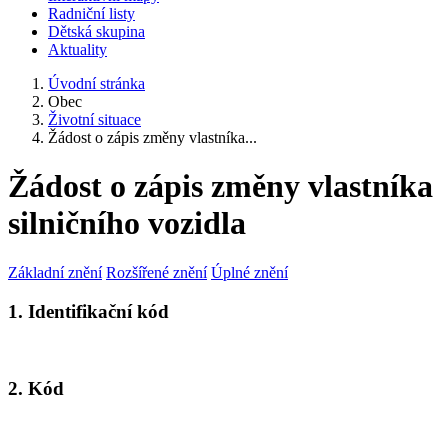
Radniční listy
Dětská skupina
Aktuality
Úvodní stránka
Obec
Životní situace
Žádost o zápis změny vlastníka...
Žádost o zápis změny vlastníka
silničního vozidla
Základní znění
Rozšířené znění
Úplné znění
1. Identifikační kód
2. Kód