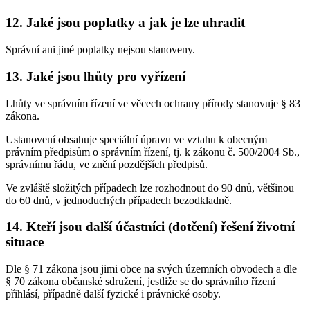
12. Jaké jsou poplatky a jak je lze uhradit
Správní ani jiné poplatky nejsou stanoveny.
13. Jaké jsou lhůty pro vyřízení
Lhůty ve správním řízení ve věcech ochrany přírody stanovuje § 83
zákona.
Ustanovení obsahuje speciální úpravu ve vztahu k obecným
právním předpisům o správním řízení, tj. k zákonu č. 500/2004 Sb.,
správnímu řádu, ve znění pozdějších předpisů.
Ve zvláště složitých případech lze rozhodnout do 90 dnů, většinou
do 60 dnů, v jednoduchých případech bezodkladně.
14. Kteří jsou další účastníci (dotčení) řešení životní
situace
Dle § 71 zákona jsou jimi obce na svých územních obvodech a dle
§ 70 zákona občanské sdružení, jestliže se do správního řízení
přihlásí, případně další fyzické i právnické osoby.