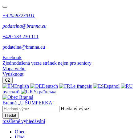
+420583230111
podatelna@branna.eu
+420 583 230 111
podatelna@branna.eu
Facebook
Zjednodušená verze stránek nejen pro seniory
Mapa webu
Vytisknout
CZ
English
Deutsch
Le français
Espanol
русский
Українська
Branná
„U ŠUMPERKA“
Hledaný výraz
Hledat
rozšířené vyhledávání
Obec
Úřad