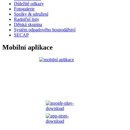
Důležité odkazy
Fotogalerie
Spolky & sdružení
Radniční listy
Dětská skupina
Systém odpadového hospodářství
SECAP
Mobilní aplikace