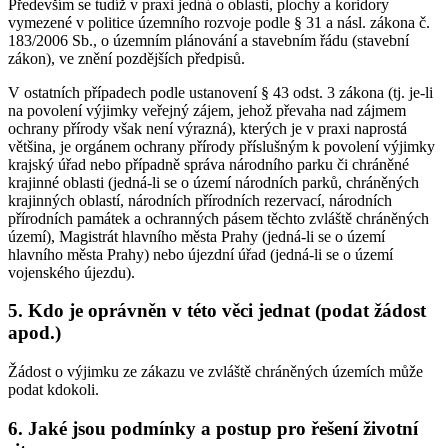
Především se tudíž v praxi jedná o oblasti, plochy a koridory
vymezené v politice územního rozvoje podle § 31 a násl. zákona č.
183/2006 Sb., o územním plánování a stavebním řádu (stavební
zákon), ve znění pozdějších předpisů.
V ostatních případech podle ustanovení § 43 odst. 3 zákona (tj. je-li
na povolení výjimky veřejný zájem, jehož převaha nad zájmem
ochrany přírody však není výrazná), kterých je v praxi naprostá
většina, je orgánem ochrany přírody příslušným k povolení výjimky
krajský úřad nebo případně správa národního parku či chráněné
krajinné oblasti (jedná-li se o území národních parků, chráněných
krajinných oblastí, národních přírodních rezervací, národních
přírodních památek a ochranných pásem těchto zvláště chráněných
území), Magistrát hlavního města Prahy (jedná-li se o území
hlavního města Prahy) nebo újezdní úřad (jedná-li se o území
vojenského újezdu).
5. Kdo je oprávněn v této věci jednat (podat žádost
apod.)
Žádost o výjimku ze zákazu ve zvláště chráněných územích může
podat kdokoli.
6. Jaké jsou podmínky a postup pro řešení životní