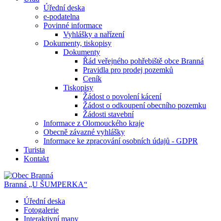
Úřední deska
e-podatelna
Povinné informace
Vyhlášky a nařízení
Dokumenty, tiskopisy
Dokumenty
Řád veřejného pohřebiště obce Branná
Pravidla pro prodej pozemků
Ceník
Tiskopisy
Žádost o povolení kácení
Žádost o odkoupení obecního pozemku
Žádosti stavební
Informace z Olomouckého kraje
Obecně závazné vyhlášky
Informace ke zpracování osobních údajů - GDPR
Turista
Kontakt
Branná
„U ŠUMPERKA“
Úřední deska
Fotogalerie
Interaktivní mapy