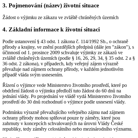
3. Pojmenování (název) životní situace
Žádost o výjimku ze zákazu ve zvláště chráněných územích
4. Základní informace k životní situaci
Podle ustanovení § 43 odst. 1 zákona č. 114/1992 Sb., o ochraně
přírody a krajiny, ve znění pozdějších předpisů (dále jen "zákon"), s
účinností od 1. prosince 2009 schvaluje výjimky ze zákazů ve
zvláště chráněných územích (podle § 16, 26, 29, 34, § 35 odst. 2 a §
36 odst. 2 zákona), v případech, kdy veřejný zájem výrazně
převažuje nad zájmem ochrany přírody, v každém jednotlivém
případě vláda svým usnesením.
Řízení o výjimce vede Ministerstvo životního prostředí, které po
obdržení žádosti o výjimku předloží tuto žádost do 60 dnů na
jednání vlády. Po projednání ve vládě vydá Ministerstvo životního
prostředí do 30 dnů rozhodnutí o výjimce podle usnesení vlády.
Podmínku výrazně převažujícího veřejného zájmu nad zájmem
ochrany přírody mohou splňovat pouze ty záměry, které jsou
zahrnuty v koncepcích schvalovaných na úrovni Vlády České
republiky, tedy záměry celostátního nebo mezinárodního významu.