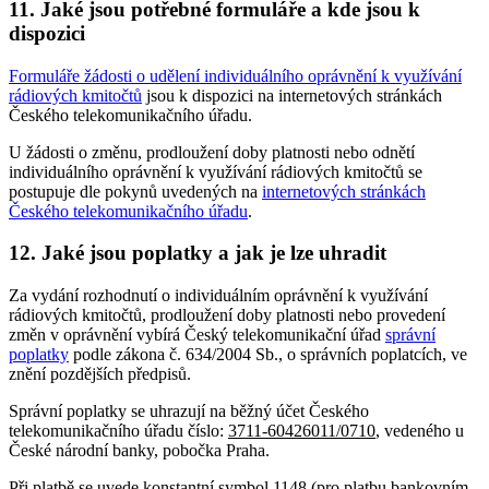
11. Jaké jsou potřebné formuláře a kde jsou k
dispozici
Formuláře žádosti o udělení individuálního oprávnění k využívání
rádiových kmitočtů
jsou k dispozici na internetových stránkách
Českého telekomunikačního úřadu.
U žádosti o změnu, prodloužení doby platnosti nebo odnětí
individuálního oprávnění k využívání rádiových kmitočtů se
postupuje dle pokynů uvedených na
internetových stránkách
Českého telekomunikačního úřadu
.
12. Jaké jsou poplatky a jak je lze uhradit
Za vydání rozhodnutí o individuálním oprávnění k využívání
rádiových kmitočtů, prodloužení doby platnosti nebo provedení
změn v oprávnění vybírá Český telekomunikační úřad
správní
poplatky
podle zákona č. 634/2004 Sb., o správních poplatcích, ve
znění pozdějších předpisů.
Správní poplatky se uhrazují na běžný účet Českého
telekomunikačního úřadu číslo:
3711-60426011/0710
, vedeného u
České národní banky, pobočka Praha.
Při platbě se uvede konstantní symbol
1148
(pro platbu bankovním