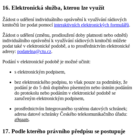
16. Elektronická služba, kterou lze využít
Žádost o udělení individuálního oprávnění k využívání rádiových
kmitočtů lze podat pomocí
interaktivních elektronických formulářů
.
Žádost o udělení (změnu, prodloužení doby platnosti nebo odnětí)
individuálního oprávnění k využívání rádiových kmitočtů můžete
podat také v elektronické podobě, a to prostřednictvím elektronické
adresy:
podatelna@ctu.cz
.
Podání v elektronické podobě je možné učinit:
s elektronickým podpisem,
bez elektronického podpisu, to však pouze za podmínky, že
podání je do 5 dnů doplněno písemným nebo ústním podáním
do protokolu nebo podáním v elektronické podobě se
zaručeným elektronickým podpisem,
prostřednictvím Integrovaného systému datových schránek;
adresa datové schránky Českého telekomunikačního úřadu:
a9qaats
.
17. Podle kterého právního předpisu se postupuje