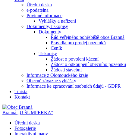
Úřední deska
e-podatelna
Povinné informace
Vyhlášky a nařízení
Dokumenty, tiskopisy
Dokumenty
Řád veřejného pohřebiště obce Branná
Pravidla pro prodej pozemků
Ceník
Tiskopisy
Žádost o povolení kácení
Žádost o odkoupení obecního pozemku
Žádosti stavební
Informace z Olomouckého kraje
Obecně závazné vyhlášky
Informace ke zpracování osobních údajů - GDPR
Turista
Kontakt
Branná
„U ŠUMPERKA“
Úřední deska
Fotogalerie
Interaktivní mapy