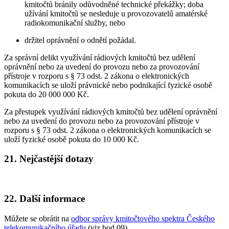
kmitočtů bránily odůvodněné technické překážky; doba
užívání kmitočtů se nesleduje u provozovatelů amatérské
radiokomunikační služby, nebo
držitel oprávnění o odnětí požádal.
Za správní delikt využívání rádiových kmitočtů bez udělení
oprávnění nebo za uvedení do provozu nebo za provozování
přístroje v rozporu s § 73 odst. 2 zákona o elektronických
komunikacích se uloží právnické nebo podnikající fyzické osobě
pokuta do 20 000 000 Kč.
Za přestupek využívání rádiových kmitočtů bez udělení oprávnění
nebo za uvedení do provozu nebo za provozování přístroje v
rozporu s § 73 odst. 2 zákona o elektronických komunikacích se
uloží fyzické osobě pokuta do 10 000 Kč.
21. Nejčastější dotazy
22. Další informace
Můžete se obrátit na
odbor správy kmitočtového spektra Českého
telekomunikačního úřadu
(viz bod 09).