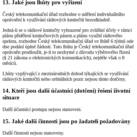
13. Jaké jsou lhůty pro vyřízení
Český telekomunikační úřad rozhodne o udělení individuálního
oprávnění k využívání rádiových kmitočtů bezodkladně.
Jedná-li se o rádiové kmitočty vyhrazené pro zvláštní účely v rámci
plánu přidělení kmitočtových pásem a plánu využití rádiového
spektra, rozhodne Český telekomunikační úřad ve lhůtě 6 týdnů ode
dne podání úplné žádosti. Tuto lhůtu je Český telekomunikační úřad
oprávněn prodloužit, je-li to nezbytné z důvodu výběrového řízení
(§ 21 zákona o elektronických komunikacích), nejdéle však o 8
měsíců.
Lhůty vyplývající z mezinárodních dohod týkajících se využívání
rádiových kmitočtů nebo orbitálních pozic nejsou tímto dotčeny.
14. Kteří jsou další účastníci (dotčení) řešení životní
situace
Další účastníci postupu nejsou stanoveni.
15. Jaké další činnosti jsou po žadateli požadovány
Další činnosti nejsou stanoveny.