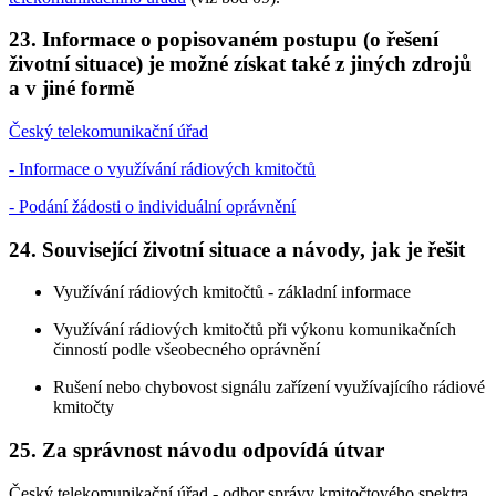
23. Informace o popisovaném postupu (o řešení
životní situace) je možné získat také z jiných zdrojů
a v jiné formě
Český telekomunikační úřad
- Informace o využívání rádiových kmitočtů
- Podání žádosti o individuální oprávnění
24. Související životní situace a návody, jak je řešit
Využívání rádiových kmitočtů - základní informace
Využívání rádiových kmitočtů při výkonu komunikačních
činností podle všeobecného oprávnění
Rušení nebo chybovost signálu zařízení využívajícího rádiové
kmitočty
25. Za správnost návodu odpovídá útvar
Český telekomunikační úřad - odbor správy kmitočtového spektra