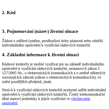
2. Kód
3. Pojmenování (název) životní situace
Žádost o udělení (změnu, prodloužení doby platnosti nebo odnětí)
individuálního oprávnění k využívání rádiových kmitočtů
4. Základní informace k životní situaci
Rádiové kmitočty je možné využívat jen na základě individuálního
oprávnění k využívání rádiových kmitočtů, nestanoví-li zákon č.
127/2005 Sb., o elektronických komunikacích a o změně některých
souvisejících zákonů (zákon o elektronických komunikacích), ve
znění pozdějších předpisů, jinak.
Není-li k využívání rádiových kmitočtů nezbytné udělit individuální
oprávnění k využívání rádiových kmitočtů, Český telekomunikační
úřad stanoví podmínky k jejich využívání ve
všeobecném
oprávnění
.