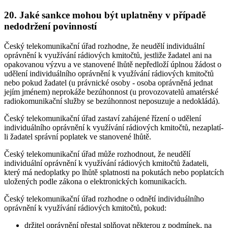
20. Jaké sankce mohou být uplatněny v případě
nedodržení povinností
Český telekomunikační úřad rozhodne, že neudělí individuální
oprávnění k využívání rádiových kmitočtů, jestliže žadatel ani na
opakovanou výzvu a ve stanovené lhůtě nepředloží úplnou žádost o
udělení individuálního oprávnění k využívání rádiových kmitočtů
nebo pokud žadatel (u právnické osoby - osoba oprávněná jednat
jejím jménem) neprokáže bezúhonnost (u provozovatelů amatérské
radiokomunikační služby se bezúhonnost neposuzuje a nedokládá).
Český telekomunikační úřad zastaví zahájené řízení o udělení
individuálního oprávnění k využívání rádiových kmitočtů, nezaplatí-
li žadatel správní poplatek ve stanovené lhůtě.
Český telekomunikační úřad může rozhodnout, že neudělí
individuální oprávnění k využívání rádiových kmitočtů žadateli,
který má nedoplatky po lhůtě splatnosti na pokutách nebo poplatcích
uložených podle zákona o elektronických komunikacích.
Český telekomunikační úřad rozhodne o odnětí individuálního
oprávnění k využívání rádiových kmitočtů, pokud:
držitel oprávnění přestal splňovat některou z podmínek, na