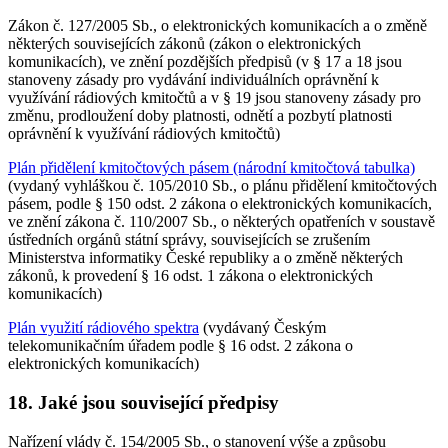
Zákon č. 127/2005 Sb., o elektronických komunikacích a o změně
některých souvisejících zákonů (zákon o elektronických
komunikacích), ve znění pozdějších předpisů (v § 17 a 18 jsou
stanoveny zásady pro vydávání individuálních oprávnění k
využívání rádiových kmitočtů a v § 19 jsou stanoveny zásady pro
změnu, prodloužení doby platnosti, odnětí a pozbytí platnosti
oprávnění k využívání rádiových kmitočtů)
Plán přidělení kmitočtových pásem (národní kmitočtová tabulka)
(vydaný vyhláškou č. 105/2010 Sb., o plánu přidělení kmitočtových
pásem, podle § 150 odst. 2 zákona o elektronických komunikacích,
ve znění zákona č. 110/2007 Sb., o některých opatřeních v soustavě
ústředních orgánů státní správy, souvisejících se zrušením
Ministerstva informatiky České republiky a o změně některých
zákonů, k provedení § 16 odst. 1 zákona o elektronických
komunikacích)
Plán využití rádiového spektra
(vydávaný Českým
telekomunikačním úřadem podle § 16 odst. 2 zákona o
elektronických komunikacích)
18. Jaké jsou související předpisy
Nařízení vlády č. 154/2005 Sb., o stanovení výše a způsobu