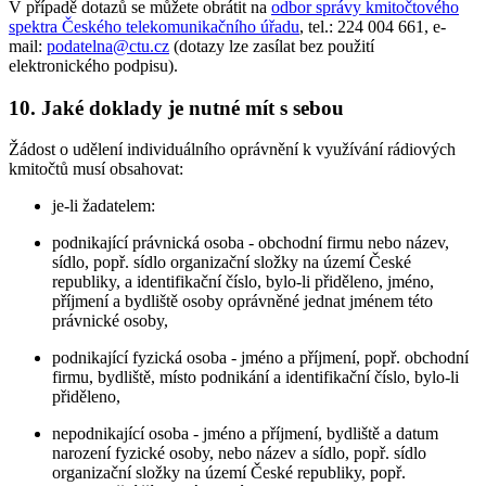
V případě dotazů se můžete obrátit na
odbor správy kmitočtového
spektra Českého telekomunikačního úřadu
, tel.: 224 004 661, e-
mail:
podatelna@ctu.cz
(dotazy lze zasílat bez použití
elektronického podpisu).
10. Jaké doklady je nutné mít s sebou
Žádost o udělení individuálního oprávnění k využívání rádiových
kmitočtů musí obsahovat:
je-li žadatelem:
podnikající právnická osoba - obchodní firmu nebo název,
sídlo, popř. sídlo organizační složky na území České
republiky, a identifikační číslo, bylo-li přiděleno, jméno,
příjmení a bydliště osoby oprávněné jednat jménem této
právnické osoby,
podnikající fyzická osoba - jméno a příjmení, popř. obchodní
firmu, bydliště, místo podnikání a identifikační číslo, bylo-li
přiděleno,
nepodnikající osoba - jméno a příjmení, bydliště a datum
narození fyzické osoby, nebo název a sídlo, popř. sídlo
organizační složky na území České republiky, popř.