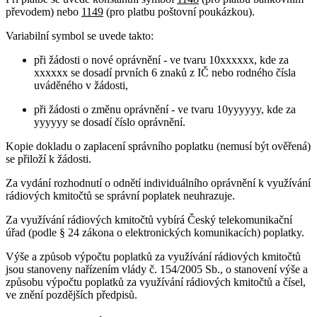
převodem) nebo
1149
(pro platbu poštovní poukázkou).
Variabilní symbol se uvede takto:
při žádosti o nové oprávnění - ve tvaru 10xxxxxx, kde za
xxxxxx se dosadí prvních 6 znaků z IČ nebo rodného čísla
uváděného v žádosti,
při žádosti o změnu oprávnění - ve tvaru 10yyyyyy, kde za
yyyyyy se dosadí číslo oprávnění.
Kopie dokladu o zaplacení správního poplatku (nemusí být ověřená)
se přiloží k žádosti.
Za vydání rozhodnutí o odnětí individuálního oprávnění k využívání
rádiových kmitočtů se správní poplatek neuhrazuje.
Za využívání rádiových kmitočtů vybírá Český telekomunikační
úřad (podle § 24 zákona o elektronických komunikacích) poplatky.
Výše a způsob výpočtu poplatků za využívání rádiových kmitočtů
jsou stanoveny nařízením vlády č. 154/2005 Sb., o stanovení výše a
způsobu výpočtu poplatků za využívání rádiových kmitočtů a čísel,
ve znění pozdějších předpisů.