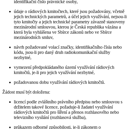
identifikační číslo právnické osoby,
údaje o rádiových kmitočtech, které jsou požadovány, včetně
jejich technických parametrů, a účel jejich využívání, nejsou-li
tyto kmitočty a jejich technické parametry závazně stanoveny
mezinárodní smlouvou, kterou je Česká republika vázána a
která byla vyhlášena ve Sbírce zákonů nebo ve Sbírce
mezinárodních smluv,
návrh požadované volací značky, identifikačního čísla nebo
kódu, jsou-li pro daný druh radiokomunikační služby
nezbytné,
vymezení předpokládaného území využívání rádiových
kmitočtů, je-li pro jejich využívání nezbytné,
požadovanou dobu využívání rádiových kmitočtů.
Žádost musí být doložena:
licencí podle zvláštního právního předpisu nebo smlouvou s
držitelem takové licence, požaduje-li žadatel využívání
rádiových kmitočtů pro šíření a přenos rozhlasového nebo
televizního vysílání (rozhlasová služba),
průkazem odborné způsobilosti, je-li zákonem o