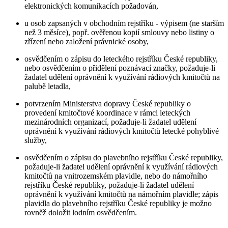
elektronických komunikacích požadován,
u osob zapsaných v obchodním rejstříku - výpisem (ne starším
než 3 měsíce), popř. ověřenou kopií smlouvy nebo listiny o
zřízení nebo založení právnické osoby,
osvědčením o zápisu do leteckého rejstříku České republiky,
nebo osvědčením o přidělení poznávací značky, požaduje-li
žadatel udělení oprávnění k využívání rádiových kmitočtů na
palubě letadla,
potvrzením Ministerstva dopravy České republiky o
provedení kmitočtové koordinace v rámci leteckých
mezinárodních organizací, požaduje-li žadatel udělení
oprávnění k využívání rádiových kmitočtů letecké pohyblivé
služby,
osvědčením o zápisu do plavebního rejstříku České republiky,
požaduje-li žadatel udělení oprávnění k využívání rádiových
kmitočtů na vnitrozemském plavidle, nebo do námořního
rejstříku České republiky, požaduje-li žadatel udělení
oprávnění k využívání kmitočtů na námořním plavidle; zápis
plavidla do plavebního rejstříku České republiky je možno
rovněž doložit lodním osvědčením.