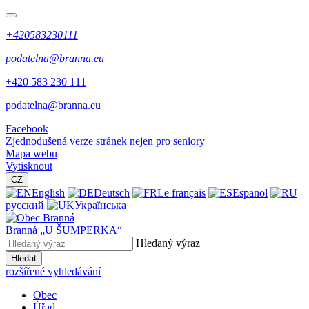
+420583230111
podatelna@branna.eu
+420 583 230 111
podatelna@branna.eu
Facebook
Zjednodušená verze stránek nejen pro seniory
Mapa webu
Vytisknout
CZ
English
Deutsch
Le français
Espanol
русский
Українська
Branná
„U ŠUMPERKA“
Hledaný výraz
Hledat
rozšířené vyhledávání
Obec
Úřad