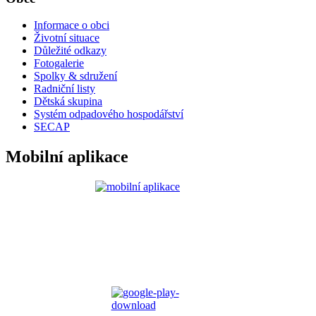
Informace o obci
Životní situace
Důležité odkazy
Fotogalerie
Spolky & sdružení
Radniční listy
Dětská skupina
Systém odpadového hospodářství
SECAP
Mobilní aplikace