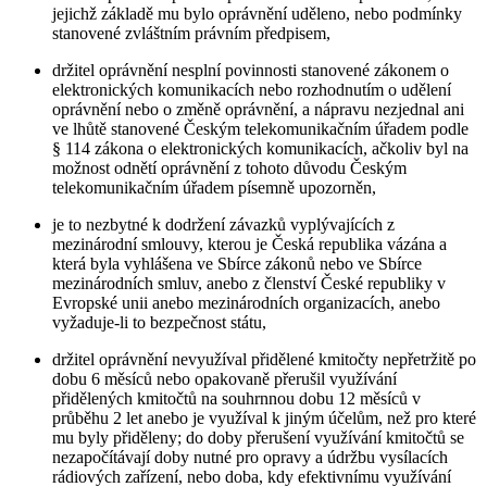
jejichž základě mu bylo oprávnění uděleno, nebo podmínky
stanovené zvláštním právním předpisem,
držitel oprávnění nesplní povinnosti stanovené zákonem o
elektronických komunikacích nebo rozhodnutím o udělení
oprávnění nebo o změně oprávnění, a nápravu nezjednal ani
ve lhůtě stanovené Českým telekomunikačním úřadem podle
§ 114 zákona o elektronických komunikacích, ačkoliv byl na
možnost odnětí oprávnění z tohoto důvodu Českým
telekomunikačním úřadem písemně upozorněn,
je to nezbytné k dodržení závazků vyplývajících z
mezinárodní smlouvy, kterou je Česká republika vázána a
která byla vyhlášena ve Sbírce zákonů nebo ve Sbírce
mezinárodních smluv, anebo z členství České republiky v
Evropské unii anebo mezinárodních organizacích, anebo
vyžaduje-li to bezpečnost státu,
držitel oprávnění nevyužíval přidělené kmitočty nepřetržitě po
dobu 6 měsíců nebo opakovaně přerušil využívání
přidělených kmitočtů na souhrnnou dobu 12 měsíců v
průběhu 2 let anebo je využíval k jiným účelům, než pro které
mu byly přiděleny; do doby přerušení využívání kmitočtů se
nezapočítávají doby nutné pro opravy a údržbu vysílacích
rádiových zařízení, nebo doba, kdy efektivnímu využívání