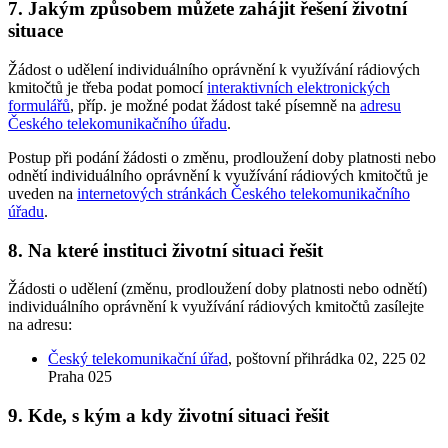
7. Jakým způsobem můžete zahájit řešení životní
situace
Žádost o udělení individuálního oprávnění k využívání rádiových
kmitočtů je třeba podat pomocí
interaktivních elektronických
formulářů
, příp. je možné podat žádost také písemně na
adresu
Českého telekomunikačního úřadu
.
Postup při podání žádosti o změnu, prodloužení doby platnosti nebo
odnětí individuálního oprávnění k využívání rádiových kmitočtů je
uveden na
internetových stránkách Českého telekomunikačního
úřadu
.
8. Na které instituci životní situaci řešit
Žádosti o udělení (změnu, prodloužení doby platnosti nebo odnětí)
individuálního oprávnění k využívání rádiových kmitočtů zasílejte
na adresu:
Český telekomunikační úřad
, poštovní přihrádka 02, 225 02
Praha 025
9. Kde, s kým a kdy životní situaci řešit