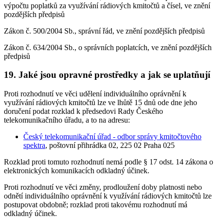
výpočtu poplatků za využívání rádiových kmitočtů a čísel, ve znění
pozdějších předpisů
Zákon č. 500/2004 Sb., správní řád, ve znění pozdějších předpisů
Zákon č. 634/2004 Sb., o správních poplatcích, ve znění pozdějších
předpisů
19. Jaké jsou opravné prostředky a jak se uplatňují
Proti rozhodnutí ve věci udělení individuálního oprávnění k
využívání rádiových kmitočtů lze ve lhůtě 15 dnů ode dne jeho
doručení podat rozklad k předsedovi Rady Českého
telekomunikačního úřadu, a to na adresu:
Český telekomunikační úřad - odbor správy kmitočtového
spektra
, poštovní přihrádka 02, 225 02 Praha 025
Rozklad proti tomuto rozhodnutí nemá podle § 17 odst. 14 zákona o
elektronických komunikacích odkladný účinek.
Proti rozhodnutí ve věci změny, prodloužení doby platnosti nebo
odnětí individuálního oprávnění k využívání rádiových kmitočtů lze
postupovat obdobně; rozklad proti takovému rozhodnutí má
odkladný účinek.