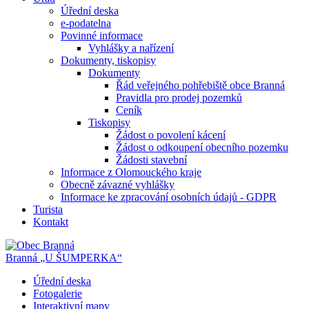
Úřední deska
e-podatelna
Povinné informace
Vyhlášky a nařízení
Dokumenty, tiskopisy
Dokumenty
Řád veřejného pohřebiště obce Branná
Pravidla pro prodej pozemků
Ceník
Tiskopisy
Žádost o povolení kácení
Žádost o odkoupení obecního pozemku
Žádosti stavební
Informace z Olomouckého kraje
Obecně závazné vyhlášky
Informace ke zpracování osobních údajů - GDPR
Turista
Kontakt
Branná
„U ŠUMPERKA“
Úřední deska
Fotogalerie
Interaktivní mapy