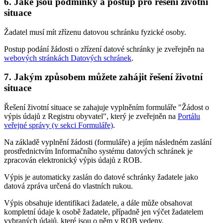
6. Jaké jsou podmínky a postup pro řešení životní
situace
Žadatel musí mít zřízenu datovou schránku fyzické osoby.
Postup podání žádosti o zřízení datové schránky je zveřejněn na
webových stránkách Datových schránek
.
7. Jakým způsobem můžete zahájit řešení životní
situace
Řešení životní situace se zahajuje vyplněním formuláře "Žádost o
výpis údajů z Registru obyvatel", který je zveřejněn na
Portálu
veřejné správy (v sekci Formuláře)
.
Na základě vyplnění žádosti (formuláře) a jejím následném zaslání
prostřednictvím Informačního systému datových schránek je
zpracován elektronický výpis údajů z ROB.
Výpis je automaticky zaslán do datové schránky žadatele jako
datová zpráva určená do vlastních rukou.
Výpis obsahuje identifikaci žadatele, a dále může obsahovat
kompletní údaje k osobě žadatele, případně jen výčet žadatelem
vybraných údajů, které jsou o něm v ROB vedeny.