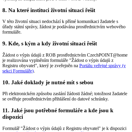
8. Na které instituci životní situaci řešit
V této životní situaci nedochází k přímé komunikaci žadatele s
úřady státní správy, žádost je podávána prostřednictvím webového
formuláře.
9. Kde, s kým a kdy životní situaci řešit
Žádost o výpis údajů z ROB prostřednictvím CzechPOINT@home
je realizována vyplněním formuláře "Žádost o výpis údajů z
Registru obyvatel", který je zveřejněn na
Portálu veřejné správy (v
sekci Formuláře)
.
10. Jaké doklady je nutné mít s sebou
Při elektronickém způsobu zaslání žádosti žádné; totožnost žadatele
se ověřuje prostřednictvím přihlášení do datové schránky.
11. Jaké jsou potřebné formuláře a kde jsou k
dispozici
Formulář "Žádost o výpis údajů z Registru obyvatel" je k dispozici