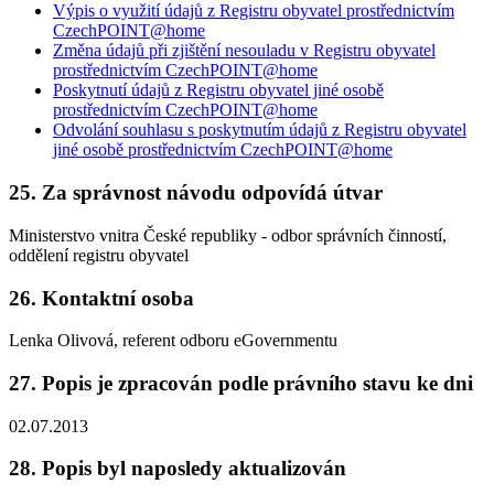
Výpis o využití údajů z Registru obyvatel prostřednictvím
CzechPOINT@home
Změna údajů při zjištění nesouladu v Registru obyvatel
prostřednictvím CzechPOINT@home
Poskytnutí údajů z Registru obyvatel jiné osobě
prostřednictvím CzechPOINT@home
Odvolání souhlasu s poskytnutím údajů z Registru obyvatel
jiné osobě prostřednictvím CzechPOINT@home
25. Za správnost návodu odpovídá útvar
Ministerstvo vnitra České republiky - odbor správních činností,
oddělení registru obyvatel
26. Kontaktní osoba
Lenka Olivová, referent odboru eGovernmentu
27. Popis je zpracován podle právního stavu ke dni
02.07.2013
28. Popis byl naposledy aktualizován