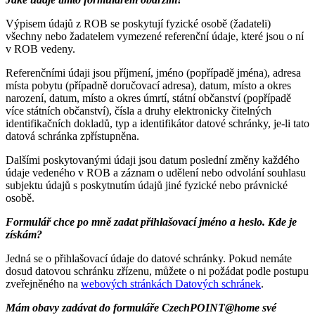
Výpisem údajů z ROB se poskytují fyzické osobě (žadateli)
všechny nebo žadatelem vymezené referenční údaje, které jsou o ní
v ROB vedeny.
Referenčními údaji jsou příjmení, jméno (popřípadě jména), adresa
místa pobytu (případně doručovací adresa), datum, místo a okres
narození, datum, místo a okres úmrtí, státní občanství (popřípadě
více státních občanství), čísla a druhy elektronicky čitelných
identifikačních dokladů, typ a identifikátor datové schránky, je-li tato
datová schránka zpřístupněna.
Dalšími poskytovanými údaji jsou datum poslední změny každého
údaje vedeného v ROB a záznam o udělení nebo odvolání souhlasu
subjektu údajů s poskytnutím údajů jiné fyzické nebo právnické
osobě.
Formulář chce po mně zadat přihlašovací jméno a heslo. Kde je
získám?
Jedná se o přihlašovací údaje do datové schránky. Pokud nemáte
dosud datovou schránku zřízenu, můžete o ni požádat podle postupu
zveřejněného na
webových stránkách Datových schránek
.
Mám obavy zadávat do formuláře CzechPOINT@home své