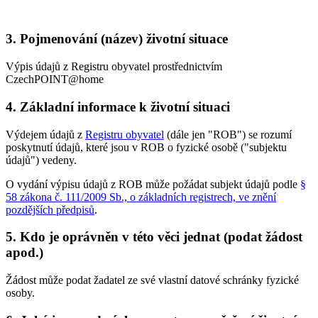
3. Pojmenování (název) životní situace
Výpis údajů z Registru obyvatel prostřednictvím
CzechPOINT@home
4. Základní informace k životní situaci
Výdejem údajů z
Registru obyvatel
(dále jen "ROB") se rozumí
poskytnutí údajů, které jsou v ROB o fyzické osobě ("subjektu
údajů") vedeny.
O vydání výpisu údajů z ROB může požádat subjekt údajů podle
§
58 zákona č. 111/2009 Sb., o základních registrech, ve znění
pozdějších předpisů
.
5. Kdo je oprávněn v této věci jednat (podat žádost
apod.)
Žádost může podat žadatel ze své vlastní datové schránky fyzické
osoby.