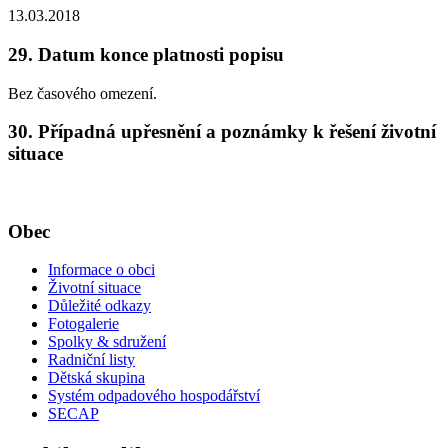
13.03.2018
29. Datum konce platnosti popisu
Bez časového omezení.
30. Případná upřesnění a poznámky k řešení životní
situace
Obec
Informace o obci
Životní situace
Důležité odkazy
Fotogalerie
Spolky & sdružení
Radniční listy
Dětská skupina
Systém odpadového hospodářství
SECAP