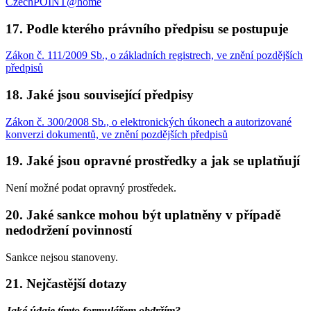
CzechPOINT@home
17. Podle kterého právního předpisu se postupuje
Zákon č. 111/2009 Sb., o základních registrech, ve znění pozdějších
předpisů
18. Jaké jsou související předpisy
Zákon č. 300/2008 Sb., o elektronických úkonech a autorizované
konverzi dokumentů, ve znění pozdějších předpisů
19. Jaké jsou opravné prostředky a jak se uplatňují
Není možné podat opravný prostředek.
20. Jaké sankce mohou být uplatněny v případě
nedodržení povinností
Sankce nejsou stanoveny.
21. Nejčastější dotazy
Jaké údaje tímto formulářem obdržím?