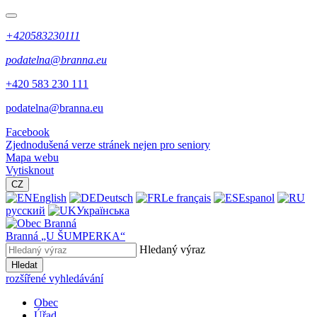
+420583230111
podatelna@branna.eu
+420 583 230 111
podatelna@branna.eu
Facebook
Zjednodušená verze stránek nejen pro seniory
Mapa webu
Vytisknout
CZ
English
Deutsch
Le français
Espanol
русский
Українська
Branná
„U ŠUMPERKA“
Hledaný výraz
Hledat
rozšířené vyhledávání
Obec
Úřad