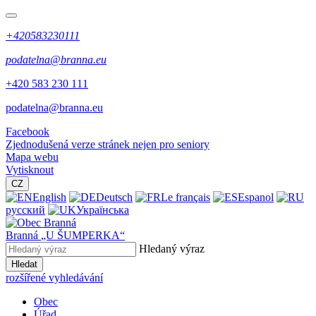
+420583230111
podatelna@branna.eu
+420 583 230 111
podatelna@branna.eu
Facebook
Zjednodušená verze stránek nejen pro seniory
Mapa webu
Vytisknout
CZ
English
Deutsch
Le français
Espanol
русский
Українська
Branná
„U ŠUMPERKA“
Hledaný výraz
Hledat
rozšířené vyhledávání
Obec
Úřad