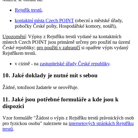
Rejstřík trestů
,
kontaktní místa Czech POINT
(obecní a městské úřady,
pobočky České pošty, Hospodářské komory, notáři),
Upozornění
: Výpisy z Rejstříku trestů vydané na kontaktních
místech Czech POINT jsou primárně určeny pro použití na území
České republiky;
pro použití v zahraničí
si opatřete výpis vydaný
Rejstříkem trestů.
v cizině - na
zastupitelské úřady České republiky
.
10. Jaké doklady je nutné mít s sebou
Žádné, totožnost žadatele se neověřuje.
11. Jaké jsou potřebné formuláře a kde jsou k
dispozici
Vzor formuláře "Žádost o výpis z Rejstříku trestů právnických osob
pro fyzickou osobu" naleznete na
internetových stránkách Rejstříku
trestů
.