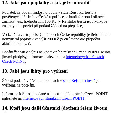
12. Jaké jsou poplatky a jak je lze uhradit
Poplatek za podání žádosti o výpis v sídle Rejstříku trestů a
pověřených úřadech v České republice se hradí formou kolkové
známky, jejíž hodnota činí 100 Kč (v Rejstříku trestů jsou kolkové
známky k dispozici při podání žádosti na přepážce).
V cizině na zastupitelských úřadech České republiky je třeba uhradit
konzulární poplatek ve výši 200 Kč (v cizí měně dle přepočtu
aktuálního kurzu).
Podání žádosti o výpis na kontaktních místech Czech POINT se řídí
jinými předpisy, informace naleznete na
internetových stránkách
Czech POINT
.
13. Jaké jsou lhůty pro vyřízení
Žádost podaná v úředních hodinách v
sídle Rejstříku trestů
je
vyřízena na počkání.
Informace k žádosti podané na kontaktních místech Czech POINT
naleznete na
internetových stránkách Czech POINT
.
14. Kteří jsou další účastníci (dotčení) řešení životní