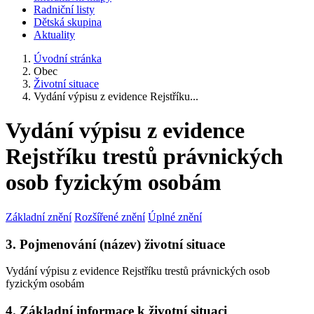
Radniční listy
Dětská skupina
Aktuality
Úvodní stránka
Obec
Životní situace
Vydání výpisu z evidence Rejstříku...
Vydání výpisu z evidence
Rejstříku trestů právnických
osob fyzickým osobám
Základní znění
Rozšířené znění
Úplné znění
3. Pojmenování (název) životní situace
Vydání výpisu z evidence Rejstříku trestů právnických osob
fyzickým osobám
4. Základní informace k životní situaci