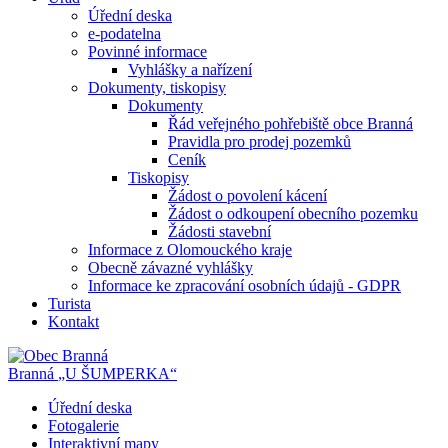
Úřední deska
e-podatelna
Povinné informace
Vyhlášky a nařízení
Dokumenty, tiskopisy
Dokumenty
Řád veřejného pohřebiště obce Branná
Pravidla pro prodej pozemků
Ceník
Tiskopisy
Žádost o povolení kácení
Žádost o odkoupení obecního pozemku
Žádosti stavební
Informace z Olomouckého kraje
Obecně závazné vyhlášky
Informace ke zpracování osobních údajů - GDPR
Turista
Kontakt
Branná
„U ŠUMPERKA“
Úřední deska
Fotogalerie
Interaktivní mapy