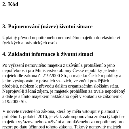
2. Kód
3. Pojmenování (název) životní situace
Úplatný převod nepotřebného nemovitého majetku do vlastnictví
fyzických a právnických osob
4. Základní informace k životní situaci
Po vyřazení nemovitého majetku z užívání a prohlášení o jeho
nepotřebnosti pro Ministerstvo obrany České republiky je tento
majetek dle zákona č. 219/2000 Sb., o majetku České republiky a
jejím vystupování v právních vztazích, ve znění pozdějších
předpisů, nabízen k převodu dalším organizačním složkám státu.
Neprojeví-li žádná zájem, je majetek prohlášen za trvale nepotřebný
a dále je s tímto majetkem nakládáno opět v souladu se zákonem č.
219/2000 Sb.
V novele uvedeného zákona, která by měla vstoupit v platnost v
průběhu 1. pololetí 2016, je však zakomponována změna týkající se
majetku vyřazovaného z užívání a prohlášeného za nepotřebný pro
rezort po datu účinnosti tohoto zákona. Takový nemovitý majetek