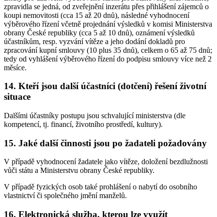
zpravidla se jedná, od zveřejnění inzerátu přes přihlášení zájemců o
koupi nemovitosti (cca 15 až 20 dnů), následné vyhodnocení
výběrového řízení včetně projednání výsledků v komisi Ministerstva
obrany České republiky (cca 5 až 10 dnů), oznámení výsledků
účastníkům, resp. vyzvání vítěze a jeho dodání dokladů pro
zpracování kupní smlouvy (10 plus 35 dnů), celkem o 65 až 75 dnů;
tedy od vyhlášení výběrového řízení do podpisu smlouvy více než 2
měsíce.
14. Kteří jsou další účastníci (dotčení) řešení životní
situace
Dalšími účastníky postupu jsou schvalující ministerstva (dle
kompetencí, tj. financí, životního prostředí, kultury).
15. Jaké další činnosti jsou po žadateli požadovány
V případě vyhodnocení žadatele jako vítěze, doložení bezdlužnosti
vůči státu a Ministerstvu obrany České republiky.
V případě fyzických osob také prohlášení o nabytí do osobního
vlastnictví či společného jmění manželů.
16. Elektronická služba, kterou lze využít