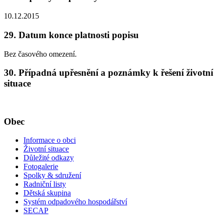
10.12.2015
29. Datum konce platnosti popisu
Bez časového omezení.
30. Případná upřesnění a poznámky k řešení životní
situace
Obec
Informace o obci
Životní situace
Důležité odkazy
Fotogalerie
Spolky & sdružení
Radniční listy
Dětská skupina
Systém odpadového hospodářství
SECAP