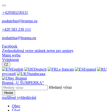
+420583230111
podatelna@branna.eu
+420 583 230 111
podatelna@branna.eu
Facebook
Zjednodušená verze stránek nejen pro seniory
Mapa webu
Vytisknout
CZ
English
Deutsch
Le français
Espanol
русский
Українська
Branná
„U ŠUMPERKA“
Hledaný výraz
Hledat
rozšířené vyhledávání
Obec
Úřad