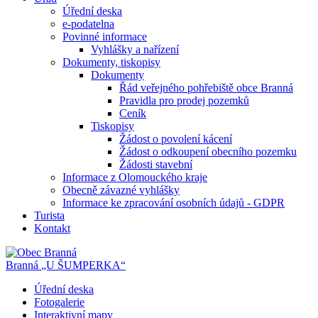
Úřední deska
e-podatelna
Povinné informace
Vyhlášky a nařízení
Dokumenty, tiskopisy
Dokumenty
Řád veřejného pohřebiště obce Branná
Pravidla pro prodej pozemků
Ceník
Tiskopisy
Žádost o povolení kácení
Žádost o odkoupení obecního pozemku
Žádosti stavební
Informace z Olomouckého kraje
Obecně závazné vyhlášky
Informace ke zpracování osobních údajů - GDPR
Turista
Kontakt
Branná
„U ŠUMPERKA“
Úřední deska
Fotogalerie
Interaktivní mapy