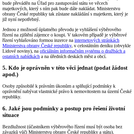
bude převáděn na Úřad pro zastupování státu ve věcech
majetkových, který s ním pak bude dále nakládat. Ministerstvu
obrany České republiky tak zůstane nakládání s majetkem, který je
již nyní nepotřebný.
Jednou z možností úplatného převodu je vyhlášení výběrového
řízení na zjištění zájemce o koupi. V takovém případě je výběrové
řízení vyhlašováno formou inzerce na
internetových stránkách
Ministerstva obrany České republiky
, v celostátním deníku (obvykle
Lidové noviny), na
oficiálním informačním systému o dražbách a
ostatních nabídkách
a na úředních deskách měst a obcí.
5. Kdo je oprávněn v této věci jednat (podat žádost
apod.)
Osoby způsobilé k právním úkonům a splňující podmínky k
oprávnění nabývat vlastnické právo k nemovitostem na území České
republiky.
6. Jaké jsou podmínky a postup pro řešení životní
situace
Bezdlužnost (účastníkem výběrového řízení musí být osoba bez
závazků vůči Ministerstvu obrany České republiky a státu).