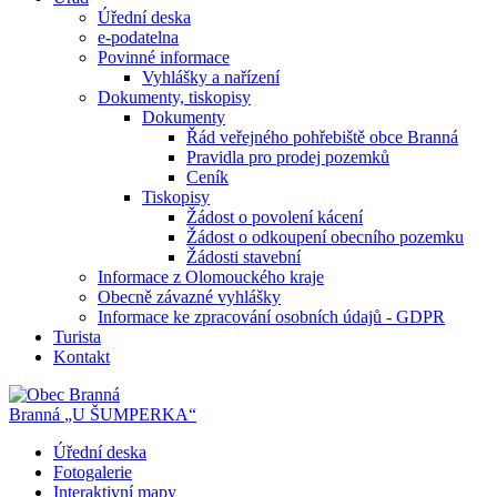
Úřední deska
e-podatelna
Povinné informace
Vyhlášky a nařízení
Dokumenty, tiskopisy
Dokumenty
Řád veřejného pohřebiště obce Branná
Pravidla pro prodej pozemků
Ceník
Tiskopisy
Žádost o povolení kácení
Žádost o odkoupení obecního pozemku
Žádosti stavební
Informace z Olomouckého kraje
Obecně závazné vyhlášky
Informace ke zpracování osobních údajů - GDPR
Turista
Kontakt
Branná
„U ŠUMPERKA“
Úřední deska
Fotogalerie
Interaktivní mapy