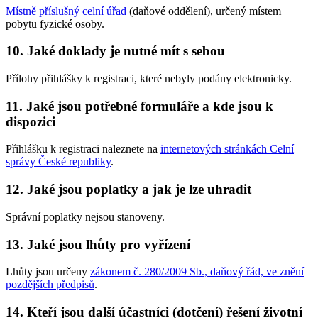
Místně příslušný celní úřad
(daňové oddělení), určený místem
pobytu fyzické osoby.
10. Jaké doklady je nutné mít s sebou
Přílohy přihlášky k registraci, které nebyly podány elektronicky.
11. Jaké jsou potřebné formuláře a kde jsou k
dispozici
Přihlášku k registraci naleznete na
internetových stránkách Celní
správy České republiky
.
12. Jaké jsou poplatky a jak je lze uhradit
Správní poplatky nejsou stanoveny.
13. Jaké jsou lhůty pro vyřízení
Lhůty jsou určeny
zákonem č. 280/2009 Sb., daňový řád, ve znění
pozdějších předpisů
.
14. Kteří jsou další účastníci (dotčení) řešení životní