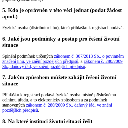
5. Kdo je oprávněn v této věci jednat (podat žádost
apod.)
Fyzická osoba (distributor lihu), která přihlášku k registraci podává.
6. Jaké jsou podmínky a postup pro řešení životní
situace
Splnění podmínek určených
zákonem č. 307/2013 Sb., o povinném
značení lihu, ve znění pozdějších předpisů
, a
zákonem č. 280/2009
Sb., daňový řád, ve znění pozdějších předpisů
.
7. Jakým způsobem můžete zahájit řešení životní
situace
Přihlášku k registraci podává fyzická osoba místně příslušnému
celnímu úřadu, a to
elektronicky
způsobem a za podmínek
stanovených
zákonem č. 280/2009 Sb., daňový řád, ve znění
pozdějších předpisů
.
8. Na které instituci životní situaci řešit