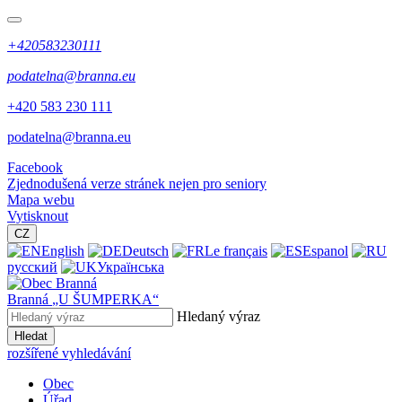
+420583230111
podatelna@branna.eu
+420 583 230 111
podatelna@branna.eu
Facebook
Zjednodušená verze stránek nejen pro seniory
Mapa webu
Vytisknout
CZ
English
Deutsch
Le français
Espanol
русский
Українська
Branná
„U ŠUMPERKA“
Hledaný výraz
Hledat
rozšířené vyhledávání
Obec
Úřad