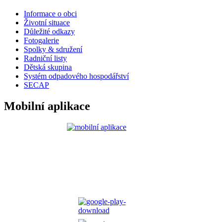
Informace o obci
Životní situace
Důležité odkazy
Fotogalerie
Spolky & sdružení
Radniční listy
Dětská skupina
Systém odpadového hospodářství
SECAP
Mobilní aplikace