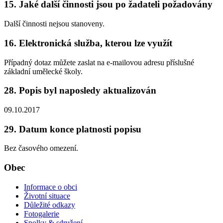
15. Jaké další činnosti jsou po žadateli požadovány
Další činnosti nejsou stanoveny.
16. Elektronická služba, kterou lze využít
Případný dotaz můžete zaslat na e-mailovou adresu příslušné
základní umělecké školy.
28. Popis byl naposledy aktualizován
09.10.2017
29. Datum konce platnosti popisu
Bez časového omezení.
Obec
Informace o obci
Životní situace
Důležité odkazy
Fotogalerie
Spolky & sdružení