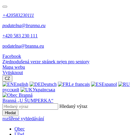
+420583230111
podatelna@branna.eu
+420 583 230 111
podatelna@branna.eu
Facebook
Zjednodušená verze stránek nejen pro seniory
Mapa webu
Vytisknout
CZ
English
Deutsch
Le français
Espanol
русский
Українська
Branná
„U ŠUMPERKA“
Hledaný výraz
Hledat
rozšířené vyhledávání
Obec
Úřad