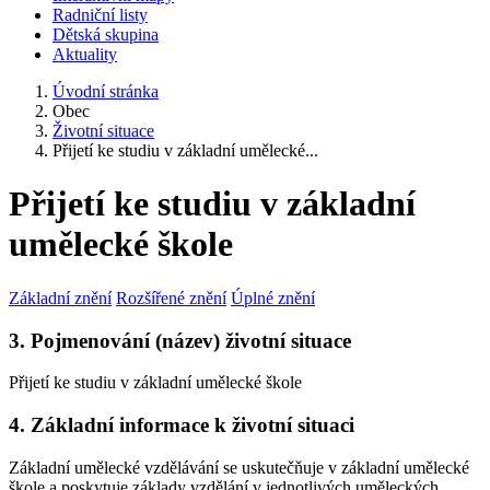
Radniční listy
Dětská skupina
Aktuality
Úvodní stránka
Obec
Životní situace
Přijetí ke studiu v základní umělecké...
Přijetí ke studiu v základní
umělecké škole
Základní znění
Rozšířené znění
Úplné znění
3. Pojmenování (název) životní situace
Přijetí ke studiu v základní umělecké škole
4. Základní informace k životní situaci
Základní umělecké vzdělávání se uskutečňuje v základní umělecké
škole a poskytuje základy vzdělání v jednotlivých uměleckých