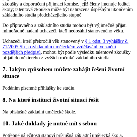
zkoušky a doporučení přijímací komise, jejíž členy jmenuje ředitel
školy; talentová zkouška může být nahrazena úspěšným ukončením
základního studia předcházejícího stupně.
Do přípravného a základního studia mohou být výjimečně přijati
mimořádně nadaní uchazeči, kteří nedosáhli stanoveného věku.
Uchazeči, kteří překročili věk stanovený v
§ 1 odst. 3 vyhlášky č.
71/2005 Sb., o základním uměleckém vzdělávání, ve znění
pozdějších předpisů
, mohou být podle výsledku talentové zkoušky
přijati do některého z vyšších ročníků základního studia.
7. Jakým způsobem můžete zahájit řešení životní
situace
Podáním písemné přihlášky ke studiu.
8. Na které instituci životní situaci řešit
Na příslušné základní umělecké škole.
10. Jaké doklady je nutné mít s sebou
Potřebné náležitosti stanoví příslušná základní umělecká škola.