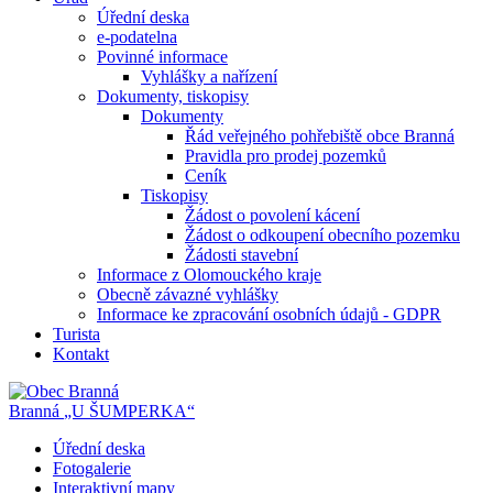
Úřední deska
e-podatelna
Povinné informace
Vyhlášky a nařízení
Dokumenty, tiskopisy
Dokumenty
Řád veřejného pohřebiště obce Branná
Pravidla pro prodej pozemků
Ceník
Tiskopisy
Žádost o povolení kácení
Žádost o odkoupení obecního pozemku
Žádosti stavební
Informace z Olomouckého kraje
Obecně závazné vyhlášky
Informace ke zpracování osobních údajů - GDPR
Turista
Kontakt
Branná
„U ŠUMPERKA“
Úřední deska
Fotogalerie
Interaktivní mapy