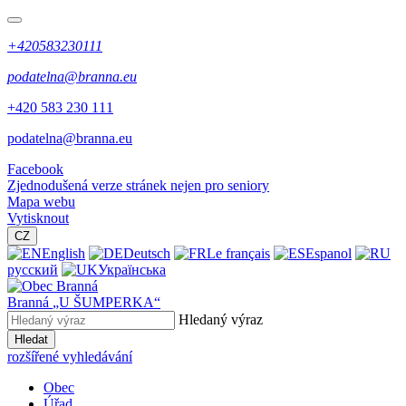
+420583230111
podatelna@branna.eu
+420 583 230 111
podatelna@branna.eu
Facebook
Zjednodušená verze stránek nejen pro seniory
Mapa webu
Vytisknout
CZ
English
Deutsch
Le français
Espanol
русский
Українська
Branná
„U ŠUMPERKA“
Hledaný výraz
Hledat
rozšířené vyhledávání
Obec
Úřad