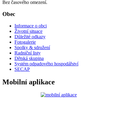
Bez časového omezení.
Obec
Informace o obci
Životní situace
Důležité odkazy
Fotogalerie
Spolky & sdružení
Radniční listy
Dětská skupina
Systém odpadového hospodářství
SECAP
Mobilní aplikace