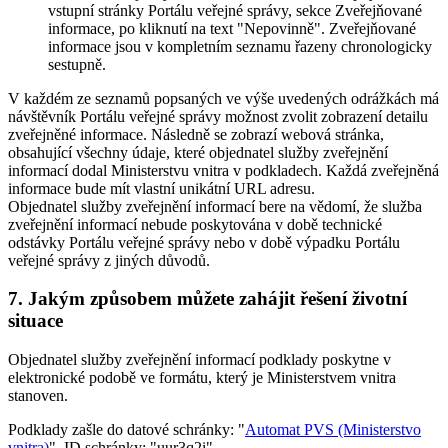
vstupní stránky Portálu veřejné správy, sekce Zveřejňované
informace, po kliknutí na text "Nepovinně". Zveřejňované
informace jsou v kompletním seznamu řazeny chronologicky
sestupně.
V každém ze seznamů popsaných ve výše uvedených odrážkách má
návštěvník Portálu veřejné správy možnost zvolit zobrazení detailu
zveřejněné informace. Následně se zobrazí webová stránka,
obsahující všechny údaje, které objednatel služby zveřejnění
informací dodal Ministerstvu vnitra v podkladech. Každá zveřejněná
informace bude mít vlastní unikátní URL adresu.
Objednatel služby zveřejnění informací bere na vědomí, že služba
zveřejnění informací nebude poskytována v době technické
odstávky Portálu veřejné správy nebo v době výpadku Portálu
veřejné správy z jiných důvodů.
7. Jakým způsobem můžete zahájit řešení životní
situace
Objednatel služby zveřejnění informací podklady poskytne v
elektronické podobě ve formátu, který je Ministerstvem vnitra
stanoven.
Podklady zašle do datové schránky: "
Automat PVS (Ministerstvo
vnitra)
", ID schránky: "uur3q2i".