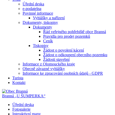
Úřední deska
e-podatelna
Povinné informace
Vyhlášky a nařízení
Dokumenty, tiskopisy
Dokumenty
Řád veřejného pohřebiště obce Branná
Pravidla pro prodej pozemků
Ceník
Tiskopisy
Žádost o povolení kácení
Žádost o odkoupení obecního pozemku
Žádosti stavební
Informace z Olomouckého kraje
Obecně závazné vyhlášky
Informace ke zpracování osobních údajů - GDPR
Turista
Kontakt
Branná
„U ŠUMPERKA“
Úřední deska
Fotogalerie
Interaktivní mapy