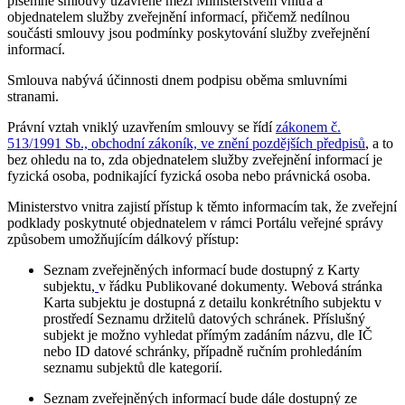
písemné smlouvy uzavřené mezi Ministerstvem vnitra a
objednatelem služby zveřejnění informací, přičemž nedílnou
součásti smlouvy jsou podmínky poskytování služby zveřejnění
informací.
Smlouva nabývá účinnosti dnem podpisu oběma smluvními
stranami.
Právní vztah vniklý uzavřením smlouvy se řídí
zákonem č.
513/1991 Sb., obchodní zákoník, ve znění pozdějších předpisů
, a to
bez ohledu na to, zda objednatelem služby zveřejnění informací je
fyzická osoba, podnikající fyzická osoba nebo právnická osoba.
Ministerstvo vnitra zajistí přístup k těmto informacím tak, že zveřejní
podklady poskytnuté objednatelem v rámci Portálu veřejné správy
způsobem umožňujícím dálkový přístup:
Seznam zveřejněných informací bude dostupný z Karty
subjektu,
v řádku Publikované dokumenty. Webová stránka
Karta subjektu je dostupná z detailu konkrétního subjektu v
prostředí Seznamu držitelů datových schránek. Příslušný
subjekt je možno vyhledat přímým zadáním názvu, dle IČ
nebo ID datové schránky, případně ručním prohledáním
seznamu subjektů dle kategorií.
Seznam zveřejněných informací bude dále dostupný ze