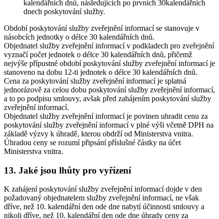
kalendářních dnů, následujících po prvních 30kalendářních
dnech poskytování služby.
Období poskytování služby zveřejnění informací se stanovuje v
násobcích jednotky o délce 30 kalendářních dnů.
Objednatel služby zveřejnění informací v podkladech pro zveřejnění
vyznačí počet jednotek o délce 30 kalendářních dnů, přičemž
nejvýše přípustné období poskytování služby zveřejnění informací je
stanoveno na dobu 12-ti jednotek o délce 30 kalendářních dnů.
Cena za poskytování služby zveřejnění informací je splatná
jednorázově za celou dobu poskytování služby zveřejnění informací,
a to po podpisu smlouvy, avšak před zahájením poskytování služby
zveřejnění informací.
Objednatel služby zveřejnění informací je povinen uhradit cenu za
poskytování služby zveřejnění informací v plné výši včetně DPH na
základě výzvy k úhradě, kterou obdrží od Ministerstva vnitra.
Úhradou ceny se rozumí připsání příslušné částky na účet
Ministerstva vnitra.
13. Jaké jsou lhůty pro vyřízení
K zahájení poskytování služby zveřejnění informací dojde v den
požadovaný objednatelem služby zveřejnění informací, ne však
dříve, než 10. kalendářní den ode dne nabytí účinnosti smlouvy a
nikoli dříve, než 10. kalendářní den ode dne úhrady ceny za