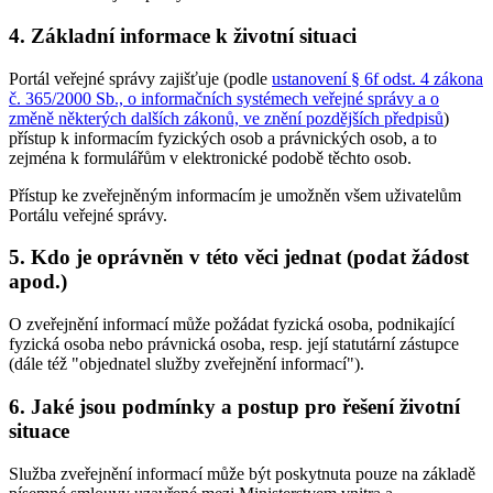
4. Základní informace k životní situaci
Portál veřejné správy zajišťuje (podle
ustanovení § 6f odst. 4 zákona
č. 365/2000 Sb., o informačních systémech veřejné správy a o
změně některých dalších zákonů, ve znění pozdějších předpisů
)
přístup k informacím fyzických osob a právnických osob, a to
zejména k formulářům v elektronické podobě těchto osob.
Přístup ke zveřejněným informacím je umožněn všem uživatelům
Portálu veřejné správy.
5. Kdo je oprávněn v této věci jednat (podat žádost
apod.)
O zveřejnění informací může požádat fyzická osoba, podnikající
fyzická osoba nebo právnická osoba, resp. její statutární zástupce
(dále též "objednatel služby zveřejnění informací").
6. Jaké jsou podmínky a postup pro řešení životní
situace
Služba zveřejnění informací může být poskytnuta pouze na základě