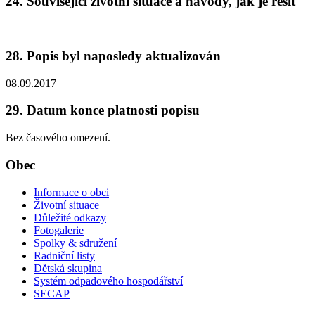
24. Související životní situace a návody, jak je řešit
28. Popis byl naposledy aktualizován
08.09.2017
29. Datum konce platnosti popisu
Bez časového omezení.
Obec
Informace o obci
Životní situace
Důležité odkazy
Fotogalerie
Spolky & sdružení
Radniční listy
Dětská skupina
Systém odpadového hospodářství
SECAP