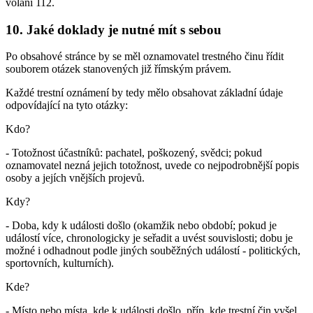
volání 112.
10. Jaké doklady je nutné mít s sebou
Po obsahové stránce by se měl oznamovatel trestného činu řídit
souborem otázek stanovených již římským právem.
Každé trestní oznámení by tedy mělo obsahovat základní údaje
odpovídající na tyto otázky:
Kdo?
- Totožnost účastníků: pachatel, poškozený, svědci; pokud
oznamovatel nezná jejich totožnost, uvede co nejpodrobnější popis
osoby a jejích vnějších projevů.
Kdy?
- Doba, kdy k události došlo (okamžik nebo období; pokud je
událostí více, chronologicky je seřadit a uvést souvislosti; dobu je
možné i odhadnout podle jiných souběžných událostí - politických,
sportovních, kulturních).
Kde?
- Místo nebo místa, kde k události došlo, příp. kde trestní čin vyšel