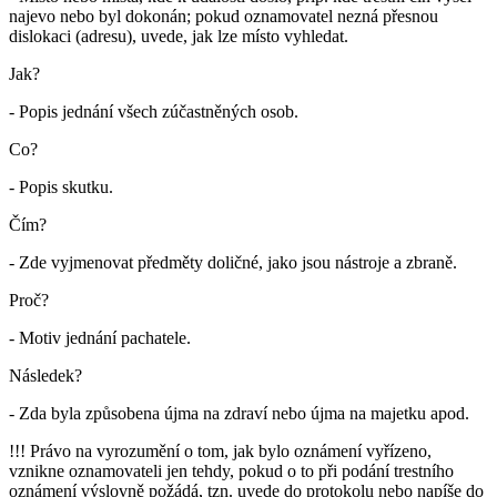
najevo nebo byl dokonán; pokud oznamovatel nezná přesnou
dislokaci (adresu), uvede, jak lze místo vyhledat.
Jak?
- Popis jednání všech zúčastněných osob.
Co?
- Popis skutku.
Čím?
- Zde vyjmenovat předměty doličné, jako jsou nástroje a zbraně.
Proč?
- Motiv jednání pachatele.
Následek?
- Zda byla způsobena újma na zdraví nebo újma na majetku apod.
!!! Právo na vyrozumění o tom, jak bylo oznámení vyřízeno,
vznikne oznamovateli jen tehdy, pokud o to při podání trestního
oznámení
výslovně požádá
, tzn. uvede do protokolu nebo napíše do