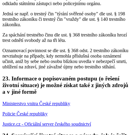
odkladu státnímu zástupci nebo policejnímu orgánu.
Jedná se např. o trestný čin "týrání svěřené osoby" dle ust. § 198
trestního zákoníku či trestný čin "vraždy" dle ust. § 140 trestního
zákoníku.
Za spáchání trestného činu dle ust. § 368 trestního zákoníku hrozí
trest odnětí svobody až na tři léta.
Oznamovací povinnost se dle ust. § 368 odst. 2 trestního zákoníku
nevztahuje na případy, kdy nemohla příslušná osoba oznámení
učinit, aniž by sebe nebo osobu blízkou uvedla v nebezpečí smrti,
ublížení na zdraví, jiné závažné újmy nebo trestního stíhání.
23. Informace o popisovaném postupu (o řešení
životní situace) je možné získat také z jiných zdrojů
a v jiné formě
Ministerstvo vnitra České republiky
Policie České republiky
Justice.cz - Oficiální server českého soudnictví