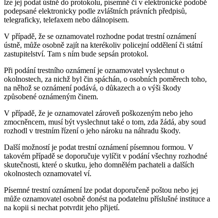
lze jej podat ústně do protokolu, písemně či v elektronické podobě
podepsané elektronicky podle zvláštních právních předpisů,
telegraficky, telefaxem nebo dálnopisem.
V případě, že se oznamovatel rozhodne podat trestní oznámení
ústně, může osobně zajít na kterékoliv policejní oddělení či státní
zastupitelství. Tam s ním bude sepsán protokol.
Při podání trestního oznámení je oznamovatel vyslechnut o
okolnostech, za nichž byl čin spáchán, o osobních poměrech toho,
na něhož se oznámení podává, o důkazech a o výši škody
způsobené oznámeným činem.
V případě, že je oznamovatel zároveň poškozeným nebo jeho
zmocněncem, musí být vyslechnut také o tom, zda žádá, aby soud
rozhodl v trestním řízení o jeho nároku na náhradu škody.
Další možností je podat trestní oznámení písemnou formou. V
takovém případě se doporučuje vylíčit v podání všechny rozhodné
skutečnosti, které o skutku, jeho domnělém pachateli a dalších
okolnostech oznamovatel ví.
Písemné trestní oznámení lze podat doporučeně poštou nebo jej
může oznamovatel osobně donést na podatelnu příslušné instituce a
na kopii si nechat potvrdit jeho přijetí.