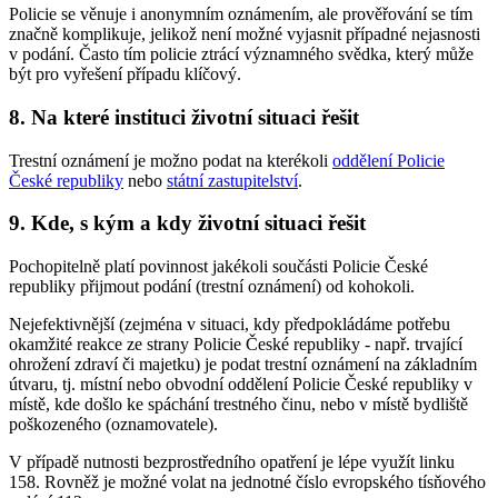
Policie se věnuje i anonymním oznámením, ale prověřování se tím
značně komplikuje, jelikož není možné vyjasnit případné nejasnosti
v podání. Často tím policie ztrácí významného svědka, který může
být pro vyřešení případu klíčový.
8. Na které instituci životní situaci řešit
Trestní oznámení je možno podat na kterékoli
oddělení Policie
České republiky
nebo
státní zastupitelství
.
9. Kde, s kým a kdy životní situaci řešit
Pochopitelně platí povinnost jakékoli součásti Policie České
republiky přijmout podání (trestní oznámení) od kohokoli.
Nejefektivnější (zejména v situaci, kdy předpokládáme potřebu
okamžité reakce ze strany Policie České republiky - např. trvající
ohrožení zdraví či majetku) je podat trestní oznámení na základním
útvaru, tj. místní nebo obvodní oddělení Policie České republiky v
místě, kde došlo ke spáchání trestného činu, nebo v místě bydliště
poškozeného (oznamovatele).
V případě nutnosti bezprostředního opatření je lépe využít linku
158. Rovněž je možné volat na jednotné číslo evropského tísňového