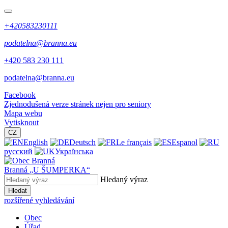
+420583230111
podatelna@branna.eu
+420 583 230 111
podatelna@branna.eu
Facebook
Zjednodušená verze stránek nejen pro seniory
Mapa webu
Vytisknout
CZ
English
Deutsch
Le français
Espanol
русский
Українська
Branná
„U ŠUMPERKA“
Hledaný výraz
Hledat
rozšířené vyhledávání
Obec
Úřad