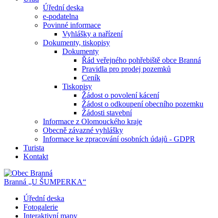
Úřední deska
e-podatelna
Povinné informace
Vyhlášky a nařízení
Dokumenty, tiskopisy
Dokumenty
Řád veřejného pohřebiště obce Branná
Pravidla pro prodej pozemků
Ceník
Tiskopisy
Žádost o povolení kácení
Žádost o odkoupení obecního pozemku
Žádosti stavební
Informace z Olomouckého kraje
Obecně závazné vyhlášky
Informace ke zpracování osobních údajů - GDPR
Turista
Kontakt
Branná
„U ŠUMPERKA“
Úřední deska
Fotogalerie
Interaktivní mapy