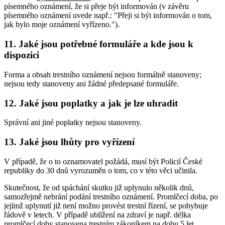
písemného oznámení, že si přeje být informován (v závěru
písemného oznámení uvede např.: "Přeji si být informován o tom,
jak bylo moje oznámení vyřízeno.").
11. Jaké jsou potřebné formuláře a kde jsou k
dispozici
Forma a obsah trestního oznámení nejsou formálně stanoveny;
nejsou tedy stanoveny ani žádné předepsané formuláře.
12. Jaké jsou poplatky a jak je lze uhradit
Správní ani jiné poplatky nejsou stanoveny.
13. Jaké jsou lhůty pro vyřízení
V případě, že o to oznamovatel požádá, musí být Policií České
republiky do 30 dnů vyrozuměn o tom, co v této věci učinila.
Skutečnost, že od spáchání skutku již uplynulo několik dnů,
samozřejmě nebrání podání trestního oznámení. Promlčecí doba, po
jejímž uplynutí již není možno provést trestní řízení, se pohybuje
řádově v letech. V případě ublížení na zdraví je např. délka
promlčecí doby stanovena trestním zákoníkem na dobu 5 let.