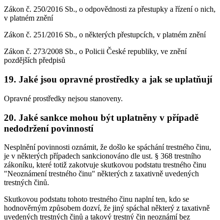
Zákon č. 250/2016 Sb., o odpovědnosti za přestupky a řízení o nich,
v platném znění
Zákon č. 251/2016 Sb., o některých přestupcích, v platném znění
Zákon č. 273/2008 Sb., o Policii České republiky, ve znění
pozdějších předpisů
19. Jaké jsou opravné prostředky a jak se uplatňují
Opravné prostředky nejsou stanoveny.
20. Jaké sankce mohou být uplatněny v případě
nedodržení povinností
Nesplnění povinnosti oznámit, že došlo ke spáchání trestného činu,
je v některých případech sankcionováno dle ust. § 368 trestního
zákoníku, které totiž zakotvuje skutkovou podstatu trestného činu
"Neoznámení trestného činu" některých z taxativně uvedených
trestných činů.
Skutkovou podstatu tohoto trestného činu naplní ten, kdo se
hodnověrným způsobem dozví, že jiný spáchal některý z taxativně
uvedených trestných činů a takový trestný čin neoznámí bez