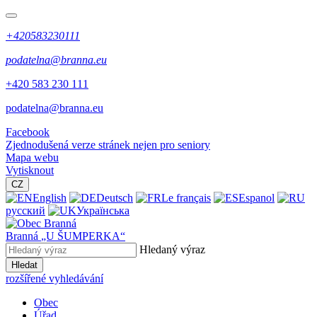
+420583230111
podatelna@branna.eu
+420 583 230 111
podatelna@branna.eu
Facebook
Zjednodušená verze stránek nejen pro seniory
Mapa webu
Vytisknout
CZ
English
Deutsch
Le français
Espanol
русский
Українська
Branná
„U ŠUMPERKA“
Hledaný výraz
Hledat
rozšířené vyhledávání
Obec
Úřad