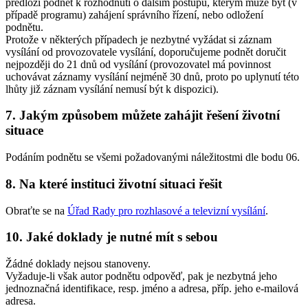
předloží podnět k rozhodnutí o dalším postupu, kterým může být (v
případě programu) zahájení správního řízení, nebo odložení
podnětu.
Protože v některých případech je nezbytné vyžádat si záznam
vysílání od provozovatele vysílání, doporučujeme podnět doručit
nejpozději do 21 dnů od vysílání (provozovatel má povinnost
uchovávat záznamy vysílání nejméně 30 dnů, proto po uplynutí této
lhůty již záznam vysílání nemusí být k dispozici).
7. Jakým způsobem můžete zahájit řešení životní
situace
Podáním podnětu se všemi požadovanými náležitostmi dle bodu 06.
8. Na které instituci životní situaci řešit
Obraťte se na
Úřad Rady pro rozhlasové a televizní vysílání
.
10. Jaké doklady je nutné mít s sebou
Žádné doklady nejsou stanoveny.
Vyžaduje-li však autor podnětu odpověď, pak je nezbytná jeho
jednoznačná identifikace, resp. jméno a adresa, příp. jeho e-mailová
adresa.