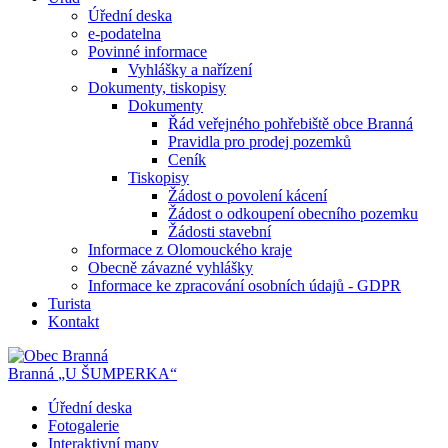
Úřední deska
e-podatelna
Povinné informace
Vyhlášky a nařízení
Dokumenty, tiskopisy
Dokumenty
Řád veřejného pohřebiště obce Branná
Pravidla pro prodej pozemků
Ceník
Tiskopisy
Žádost o povolení kácení
Žádost o odkoupení obecního pozemku
Žádosti stavební
Informace z Olomouckého kraje
Obecně závazné vyhlášky
Informace ke zpracování osobních údajů - GDPR
Turista
Kontakt
Branná
„U ŠUMPERKA“
Úřední deska
Fotogalerie
Interaktivní mapy