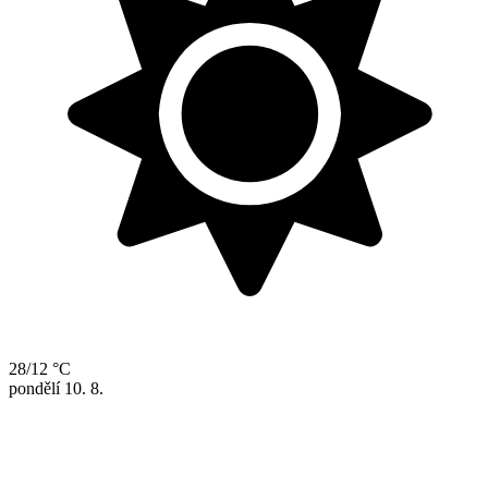
28/12 °C
pondělí
10. 8.