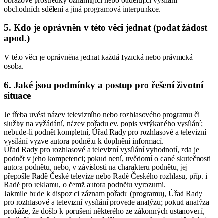
obrazové prostředky oznamující nebo oddělující vysílání
obchodních sdělení a jiná programová interpunkce.
5. Kdo je oprávněn v této věci jednat (podat žádost
apod.)
V této věci je oprávněna jednat každá fyzická nebo právnická
osoba.
6. Jaké jsou podmínky a postup pro řešení životní
situace
Je třeba uvést název televizního nebo rozhlasového programu či
služby na vyžádání, název pořadu ev. popis vytýkaného vysílání;
nebude-li podnět kompletní, Úřad Rady pro rozhlasové a televizní
vysílání vyzve autora podnětu k doplnění informací.
Úřad Rady pro rozhlasové a televizní vysílání vyhodnotí, zda je
podnět v jeho kompetenci; pokud není, uvědomí o dané skutečnosti
autora podnětu, nebo, v závislosti na charakteru podnětu, jej
přepošle Radě České televize nebo Radě Českého rozhlasu, příp. i
Radě pro reklamu, o čemž autora podnětu vyrozumí.
Jakmile bude k dispozici záznam pořadu (programu), Úřad Rady
pro rozhlasové a televizní vysílání provede analýzu; pokud analýza
prokáže, že došlo k porušení některého ze zákonných ustanovení,