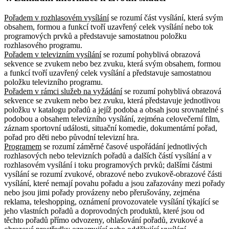
Pořadem v rozhlasovém vysílání
se rozumí část vysílání, která svým
obsahem, formou a funkcí tvoří uzavřený celek vysílání nebo tok
programových prvků a představuje samostatnou položku
rozhlasového programu.
Pořadem v televizním vysílání
se rozumí pohyblivá obrazová
sekvence se zvukem nebo bez zvuku, která svým obsahem, formou
a funkcí tvoří uzavřený celek vysílání a představuje samostatnou
položku televizního programu.
Pořadem v rámci služeb na vyžádání
se rozumí pohyblivá obrazová
sekvence se zvukem nebo bez zvuku, která představuje jednotlivou
položku v katalogu pořadů a jejíž podoba a obsah jsou srovnatelné s
podobou a obsahem televizního vysílání, zejména celovečerní film,
záznam sportovní události, situační komedie, dokumentární pořad,
pořad pro děti nebo původní televizní hra.
Programem
se rozumí záměrné časové uspořádání jednotlivých
rozhlasových nebo televizních pořadů a dalších částí vysílání a v
rozhlasovém vysílání i toku programových prvků; dalšími částmi
vysílání se rozumí zvukové, obrazové nebo zvukově-obrazové části
vysílání, které nemají povahu pořadu a jsou zařazovány mezi pořady
nebo jsou jimi pořady provázeny nebo přerušovány, zejména
reklama, teleshopping, oznámení provozovatele vysílání týkající se
jeho vlastních pořadů a doprovodných produktů, které jsou od
těchto pořadů přímo odvozeny, ohlašování pořadů, zvukové a