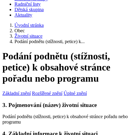
Radniční listy
Dětská skupina
Aktuality
Úvodní stránka
Obec
Životní situace
Podání podnětu (stížnosti, petice) k...
Podání podnětu (stížnosti,
petice) k obsahové stránce
pořadu nebo programu
Základní znění
Rozšířené znění
Úplné znění
3. Pojmenování (název) životní situace
Podání podnětu (stížnosti, petice) k obsahové stránce pořadu nebo
programu
4. Základní informace k životní situaci