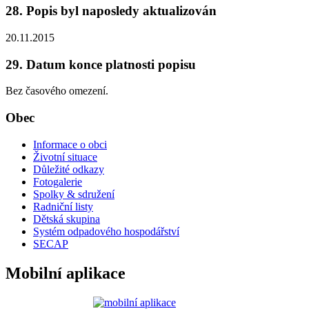
28. Popis byl naposledy aktualizován
20.11.2015
29. Datum konce platnosti popisu
Bez časového omezení.
Obec
Informace o obci
Životní situace
Důležité odkazy
Fotogalerie
Spolky & sdružení
Radniční listy
Dětská skupina
Systém odpadového hospodářství
SECAP
Mobilní aplikace