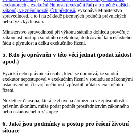
exekutorech a exekuční činnosti (exekuční řád) a o změně dalších
zákonů, ve znění pozdějších předpisů
, vykonává Ministerstvo
spravedlnosti, a to i na základě písemných podnětů právnických
nebo fyzických osob.
Ministerstvo spravedlnosti při výkonu státního dohledu prověřuje
zákonnost postupu soudního exekutora, dodržování kancelářského
řádu a plynulost a délku exekučního řízení.
5. Kdo je oprávněn v této věci jednat (podat žádost
apod.)
Fyzická nebo právnická osoba, která se domnívá, že soudní
exekutor nepostupoval v exekučním řízení v souladu se zákonnými
ustanoveními, či svojí nečinností způsobil průtah v exekučním
řízení.
Nezletilec či osoba, která je zbavena / omezena ve způsobilosti k
právním úkonům, může podat podnět prostřednictvím zákonného
nebo ustanoveného zástupce.
6. Jaké jsou podmínky a postup pro řešení životní
situace