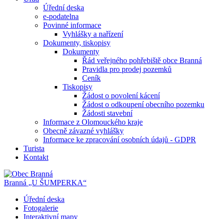
Úřední deska
e-podatelna
Povinné informace
Vyhlášky a nařízení
Dokumenty, tiskopisy
Dokumenty
Řád veřejného pohřebiště obce Branná
Pravidla pro prodej pozemků
Ceník
Tiskopisy
Žádost o povolení kácení
Žádost o odkoupení obecního pozemku
Žádosti stavební
Informace z Olomouckého kraje
Obecně závazné vyhlášky
Informace ke zpracování osobních údajů - GDPR
Turista
Kontakt
Branná
„U ŠUMPERKA“
Úřední deska
Fotogalerie
Interaktivní mapy