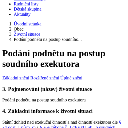
Radniční listy
Dětská skupina
Aktuality
Úvodní stránka
Obec
Životní situace
Podání podnětu na postup soudního...
Podání podnětu na postup
soudního exekutora
Základní znění
Rozšířené znění
Úplné znění
3. Pojmenování (název) životní situace
Podání podnětu na postup soudního exekutora
4. Základní informace k životní situaci
Státní dohled nad exekuční činností a nad činností exekutora dle
§
74 odst. 1 písm. c)
a
§ 76a zákona č. 120/2001 Sb., o soudních