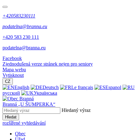
+420583230111
podatelna@branna.eu
+420 583 230 111
podatelna@branna.eu
Facebook
Zjednodušená verze stránek nejen pro seniory
Mapa webu
Vytisknout
CZ
English
Deutsch
Le français
Espanol
русский
Українська
Branná
„U ŠUMPERKA“
Hledaný výraz
Hledat
rozšířené vyhledávání
Obec
Úřad