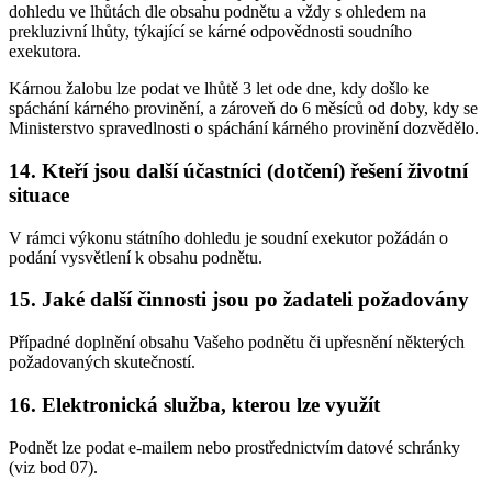
dohledu ve lhůtách dle obsahu podnětu a vždy s ohledem na
prekluzivní lhůty, týkající se kárné odpovědnosti soudního
exekutora.
Kárnou žalobu lze podat ve lhůtě 3 let ode dne, kdy došlo ke
spáchání kárného provinění, a zároveň do 6 měsíců od doby, kdy se
Ministerstvo spravedlnosti o spáchání kárného provinění dozvědělo.
14. Kteří jsou další účastníci (dotčení) řešení životní
situace
V rámci výkonu státního dohledu je soudní exekutor požádán o
podání vysvětlení k obsahu podnětu.
15. Jaké další činnosti jsou po žadateli požadovány
Případné doplnění obsahu Vašeho podnětu či upřesnění některých
požadovaných skutečností.
16. Elektronická služba, kterou lze využít
Podnět lze podat e-mailem nebo prostřednictvím datové schránky
(viz bod 07).