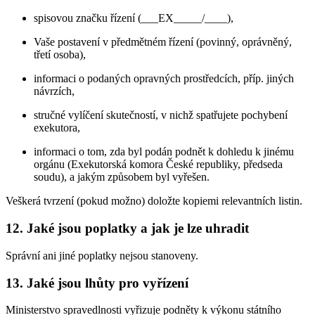
spisovou značku řízení (___EX_____/____),
Vaše postavení v předmětném řízení (povinný, oprávněný,
třetí osoba),
informaci o podaných opravných prostředcích, příp. jiných
návrzích,
stručné vylíčení skutečností, v nichž spatřujete pochybení
exekutora,
informaci o tom, zda byl podán podnět k dohledu k jinému
orgánu (Exekutorská komora České republiky, předseda
soudu), a jakým způsobem byl vyřešen.
Veškerá tvrzení (pokud možno) doložte kopiemi relevantních listin.
12. Jaké jsou poplatky a jak je lze uhradit
Správní ani jiné poplatky nejsou stanoveny.
13. Jaké jsou lhůty pro vyřízení
Ministerstvo spravedlnosti vyřizuje podněty k výkonu státního