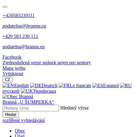
+420583230111
podatelna@branna.eu
+420 583 230 111
podatelna@branna.eu
Facebook
Zjednodušená verze stránek nejen pro seniory
Mapa webu
Vytisknout
CZ
English
Deutsch
Le français
Espanol
русский
Українська
Branná
„U ŠUMPERKA“
Hledaný výraz
Hledat
rozšířené vyhledávání
Obec
Úřad