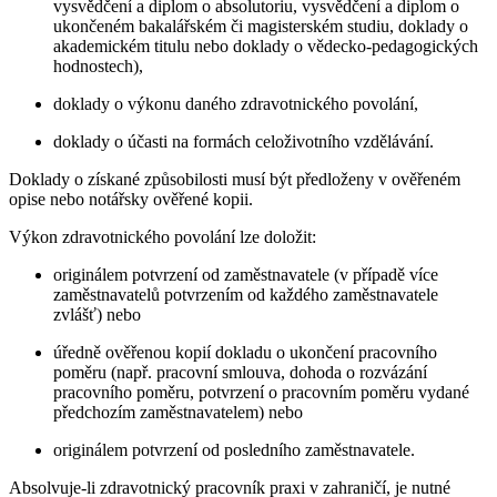
vysvědčení a diplom o absolutoriu, vysvědčení a diplom o
ukončeném bakalářském či magisterském studiu, doklady o
akademickém titulu nebo doklady o vědecko-pedagogických
hodnostech),
doklady o výkonu daného zdravotnického povolání,
doklady o účasti na formách celoživotního vzdělávání.
Doklady o získané způsobilosti musí být předloženy v ověřeném
opise nebo notářsky ověřené kopii.
Výkon zdravotnického povolání lze doložit:
originálem potvrzení od zaměstnavatele (v případě více
zaměstnavatelů potvrzením od každého zaměstnavatele
zvlášť) nebo
úředně ověřenou kopií dokladu o ukončení pracovního
poměru (např. pracovní smlouva, dohoda o rozvázání
pracovního poměru, potvrzení o pracovním poměru vydané
předchozím zaměstnavatelem) nebo
originálem potvrzení od posledního zaměstnavatele.
Absolvuje-li zdravotnický pracovník praxi v zahraničí, je nutné