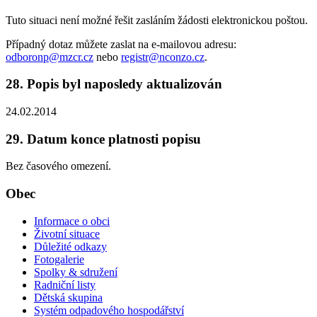
Tuto situaci není možné řešit zasláním žádosti elektronickou poštou.
Případný dotaz můžete zaslat na e-mailovou adresu:
odboronp@mzcr.cz
nebo
registr@nconzo.cz
.
28. Popis byl naposledy aktualizován
24.02.2014
29. Datum konce platnosti popisu
Bez časového omezení.
Obec
Informace o obci
Životní situace
Důležité odkazy
Fotogalerie
Spolky & sdružení
Radniční listy
Dětská skupina
Systém odpadového hospodářství