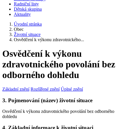
Radniční listy
Dětská skupina
Aktuality
Úvodní stránka
Obec
Životní situace
Osvědčení k výkonu zdravotnického...
Osvědčení k výkonu
zdravotnického povolání bez
odborného dohledu
Základní znění
Rozšířené znění
Úplné znění
3. Pojmenování (název) životní situace
Osvědčení k výkonu zdravotnického povolání bez odborného
dohledu
4. Základní informace k životní situaci