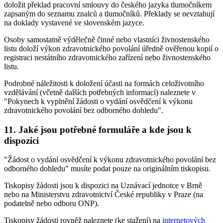
doložit překlad pracovní smlouvy do českého jazyka tlumočníkem
zapsaným do seznamu znalců a tlumočníků. Překlady se nevztahují
na doklady vystavené ve slovenském jazyce.
Osoby samostatně výdělečně činné nebo vlastníci živnostenského
listu doloží výkon zdravotnického povolání úředně ověřenou kopií o
registraci nestátního zdravotnického zařízení nebo živnostenského
listu.
Podrobné náležitosti k doložení účasti na formách celoživotního
vzdělávání (včetně dalších potřebných informací) naleznete v
"Pokynech k vyplnění žádosti o vydání osvědčení k výkonu
zdravotnického povolání bez odborného dohledu".
11. Jaké jsou potřebné formuláře a kde jsou k
dispozici
"Žádost o vydání osvědčení k výkonu zdravotnického povolání bez
odborného dohledu" musíte podat pouze na originálním tiskopisu.
Tiskopisy žádosti jsou k dispozici na Uznávací jednotce v Brně
nebo na Ministerstvu zdravotnictví České republiky v Praze (na
podatelně nebo odboru ONP).
Tiskopisy žádosti rovněž naleznete (ke stažení) na
internetových