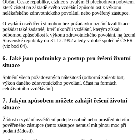
Občan České republiky, cizinec s trvalým či přechodným pobytem,
který získal na základě svého vzdělání způsobilost k výkonu
nelékařského zdravotnického povolání, nebo pověřený zástupce.
O vydání osvědčení si mohou bez požadavku uznání kvalifikace
požádat také žadatelé, kteří ukončili vzdělání, kterým získali
odbornou způsobilost k výkonu zdravotnického povolání, na území
Slovenské republiky do 31.12.1992 a tedy v době společné ČSFR
(viz bod 04).
6. Jaké jsou podmínky a postup pro řešení životní
situace
Splnění všech požadovaných náležitostí (odborná způsobilost,
výkon daného zdravotnického povolání, účast na formách
celoživotního vzdělávání).
7. Jakým způsobem můžete zahájit řešení životní
situace
Žádost o vydání osvědčení podejte osobně nebo prostřednictvím
pověřeného zástupce (tento zástupce nemusí mít plnou moc při
podání žádosti).