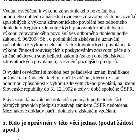
Vydání osvědčení k výkonu zdravotnického povolání bez
odborného dohledu a následná evidence zdravotnických pracovníků
způsobilých k výkonu zdravotnického povolání bez odborného
dohledu v Registru zdravotnických pracovníků způsobilých k
výkonu zdravotnického povolání bez odborného dohledu podle
zákona č. 96/2004 Sb., o podmínkách získávání a uznávání
způsobilosti k výkonu nelékařských zdravotnických povolání a k
výkonu činností souvisejících s poskytováním zdravotní péče a o
změně některých souvisejících zákonů (zákon o nelékařských
zdravotnických povoláních), ve znění pozdějších předpisů.
O vydání osvědčení si mohou bez požadavku uznání kvalifikace
požádat také žadatelé, kteří ukončili vzdělání, kterým získali
odbornou způsobilost k výkonu zdravotnického povolání, na území
Slovenské republiky do 31.12.1992 a tedy v době společné ČSFR.
Práva vzniklá na základě dokladů vydaných podle tehdejších
platných právních předpisů zůstávají zánikem ČSFR nedotčena.
Mezi takové doklady patří i doklady o získaném vzdělání.
5. Kdo je oprávněn v této věci jednat (podat žádost
apod.)