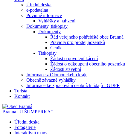
Úřední deska
e-podatelna
Povinné informace
Vyhlášky a nařízení
Dokumenty, tiskopisy
Dokumenty
Řád veřejného pohřebiště obce Branná
Pravidla pro prodej pozemků
Ceník
Tiskopisy
Žádost o povolení kácení
Žádost o odkoupení obecního pozemku
Žádosti stavební
Informace z Olomouckého kraje
Obecně závazné vyhlášky
Informace ke zpracování osobních údajů - GDPR
Turista
Kontakt
Branná
„U ŠUMPERKA“
Úřední deska
Fotogalerie
Interaktivní mapy