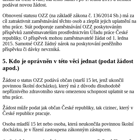
podávat novou žádost.
Obnovení statusu OZZ (na základě zákona č. 136/2014 Sb.) má za
cíl zatraktivnit zaměstnávání těchto osob a zlepšit jejich uplatnění na
trhu práce. Stát podporuje zaměstnávání OZZ poskytováním
příspěvků zaměstnavatelům prostřednictvím Úřadu práce České
republiky. O příspěvek mohou zaměstnavatelé žádat od 1. ledna
2015. Samotné OZZ žádný nárok na poskytování peněžního
příspěvku či dávky nevzniká.
5. Kdo je oprávněn v této věci jednat (podat žádost
apod.)
Žádost o status OZZ podává občan (starší 15 let, jenž ukončil
povinnou školní docházku), který má z důvodu dlouhodobě
nepříznivého zdravotního stavu omezenou schopnost uplatnit se na
trhu práce.
Žádost může podat jak občan České republiky, tak cizinec, který v
České republice pracuje.
Osoba mladší 15 let nebo osoba, která neukončila povinnou školní
docházku, je v řízení zastoupena zákonným zástupcem.