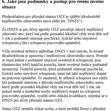
6. Jaké jsou podmínky a postup pro řešení životní
situace
Předpokladem pro přiznání statusu OZZ je zjištění dlouhodobě
nepříznivého zdravotního stavu (dále jen "DNZS").
Za DNZS se pro účely agendy OZZ považuje takový nepříznivý
zdravotní stav, který má podle poznatků lékařské vědy trvat déle než
1 rok a podstatně omezuje psychické, fyzické nebo smyslové
schopnosti a tím i schopnost pracovního uplatnění.
Výše uvedená definice upřesňuje DNZS v tom smyslu, že kromě
dlouhodobosti je upravena i nepříznivost zdravotního stavu. Protože
se musí jednat o podstatné omezení uvedených schopností, jsou
eliminovány lehčí funkční poruchy, které uvedené funkce podstatně
neomezují. Funkční porucha, která podstatně omezuje psychické,
fyzické nebo smyslové schopnosti, musí mít také nepříznivý dopad
na pracovní uplatnění. To znamená, že některá schopnost sice může
být podstatně omezena z důvodu nepříznivého zdravotního stavu,
který podle poznatků lékařské vědy má trvat déle než 1 rok, ale
pokud nemá u konkrétní osoby nepříznivý dopad na schopnost
pracovního uplatnění, využití nebo získání kvalifikace, nejedná se o
DNZS pro účely přiznání statusu OZZ.
Status OZZ nemůže získat osoba, u které probíhá řízení o přiznání