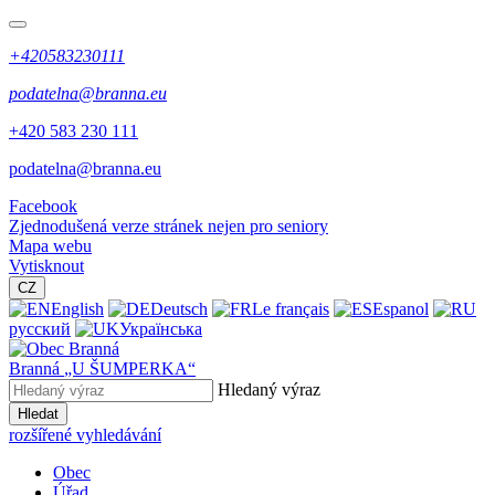
+420583230111
podatelna@branna.eu
+420 583 230 111
podatelna@branna.eu
Facebook
Zjednodušená verze stránek nejen pro seniory
Mapa webu
Vytisknout
CZ
English
Deutsch
Le français
Espanol
русский
Українська
Branná
„U ŠUMPERKA“
Hledaný výraz
Hledat
rozšířené vyhledávání
Obec
Úřad