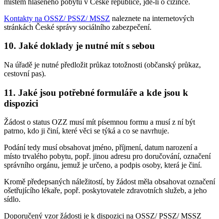
místem hlášeného pobytu v České republice, jde-li o cizince.
Kontakty na OSSZ/ PSSZ/ MSSZ
naleznete na internetových
stránkách České správy sociálního zabezpečení.
10. Jaké doklady je nutné mít s sebou
Na úřadě je nutné předložit průkaz totožnosti (občanský průkaz,
cestovní pas).
11. Jaké jsou potřebné formuláře a kde jsou k
dispozici
Žádost o status OZZ musí mít písemnou formu a musí z ní být
patrno, kdo ji činí, které věci se týká a co se navrhuje.
Podání tedy musí obsahovat jméno, příjmení, datum narození a
místo trvalého pobytu, popř. jinou adresu pro doručování, označení
správního orgánu, jemuž je určeno, a podpis osoby, která je činí.
Kromě předepsaných náležitostí, by žádost měla obsahovat označení
ošetřujícího lékaře, popř. poskytovatele zdravotních služeb, a jeho
sídlo.
Doporučený vzor žádosti je k dispozici na OSSZ/ PSSZ/ MSSZ