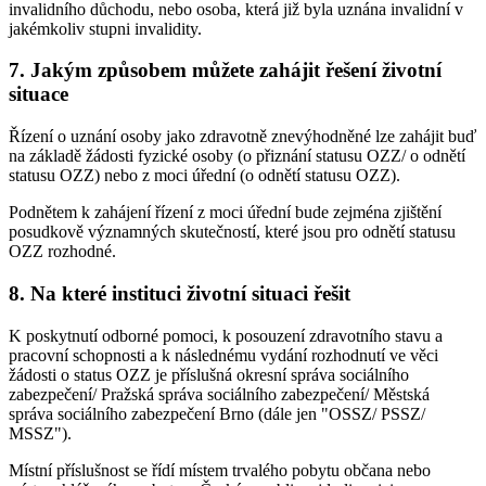
invalidního důchodu, nebo osoba, která již byla uznána invalidní v
jakémkoliv stupni invalidity.
7. Jakým způsobem můžete zahájit řešení životní
situace
Řízení o uznání osoby jako zdravotně znevýhodněné lze zahájit buď
na základě žádosti fyzické osoby (o přiznání statusu OZZ/ o odnětí
statusu OZZ) nebo z moci úřední (o odnětí statusu OZZ).
Podnětem k zahájení řízení z moci úřední bude zejména zjištění
posudkově významných skutečností, které jsou pro odnětí statusu
OZZ rozhodné.
8. Na které instituci životní situaci řešit
K poskytnutí odborné pomoci, k posouzení zdravotního stavu a
pracovní schopnosti a k následnému vydání rozhodnutí ve věci
žádosti o status OZZ je příslušná okresní správa sociálního
zabezpečení/ Pražská správa sociálního zabezpečení/ Městská
správa sociálního zabezpečení Brno (dále jen "OSSZ/ PSSZ/
MSSZ").
Místní příslušnost se řídí místem trvalého pobytu občana nebo