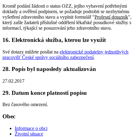
Kromě podání žádosti o status OZZ, jejího vybavení potřebnými
doklady a ověření podpisem, se požaduje podrobit se nezbytnému
vyšetření zdravotního stavu a vyplnit formulář "
Profesní dotazník
",
který zašle žadateli příslušné oddělení lékařské posudkové služby s
informací, týkající se posuzování jeho zdravotního stavu.
16. Elektronická služba, kterou lze využít
Své dotazy můžete posílat na
elektronické podatelny jednotlivých
pracovišť České správy sociálního zabezpečení
.
28. Popis byl naposledy aktualizován
27.02.2017
29. Datum konce platnosti popisu
Bez časového omezení.
Obec
Informace o obci
Životní situace