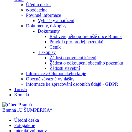
Úřední deska
e-podatelna
Povinné informace
Vyhlášky a nařízení
Dokumenty, tiskopisy
Dokumenty
Řád veřejného pohřebiště obce Branná
Pravidla pro prodej pozemků
Ceník
Tiskopisy
Žádost o povolení kácení
Žádost o odkoupení obecního pozemku
Žádosti stavební
Informace z Olomouckého kraje
Obecně závazné vyhlášky
Informace ke zpracování osobních údajů - GDPR
Turista
Kontakt
Branná
„U ŠUMPERKA“
Úřední deska
Fotogalerie
Interaktivní mapy