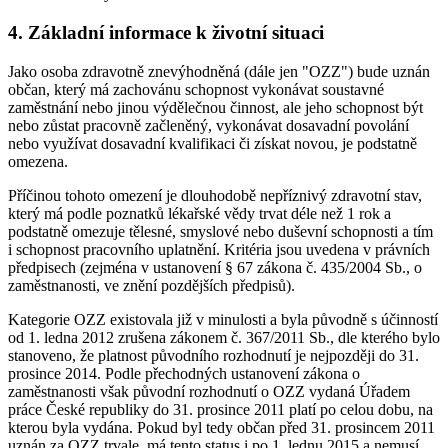
4. Základní informace k životní situaci
Jako osoba zdravotně znevýhodněná (dále jen "OZZ") bude uznán
občan, který má zachovánu schopnost vykonávat soustavné
zaměstnání nebo jinou výdělečnou činnost, ale jeho schopnost být
nebo zůstat pracovně začleněný, vykonávat dosavadní povolání
nebo využívat dosavadní kvalifikaci či získat novou, je podstatně
omezena.
Příčinou tohoto omezení je dlouhodobě nepříznivý zdravotní stav,
který má podle poznatků lékařské vědy trvat déle než 1 rok a
podstatně omezuje tělesné, smyslové nebo duševní schopnosti a tím
i schopnost pracovního uplatnění. Kritéria jsou uvedena v právních
předpisech (zejména v ustanovení § 67 zákona č. 435/2004 Sb., o
zaměstnanosti, ve znění pozdějších předpisů).
Kategorie OZZ existovala již v minulosti a byla původně s účinností
od 1. ledna 2012 zrušena zákonem č. 367/2011 Sb., dle kterého bylo
stanoveno, že platnost původního rozhodnutí je nejpozději do 31.
prosince 2014. Podle přechodných ustanovení zákona o
zaměstnanosti však původní rozhodnutí o OZZ vydaná Úřadem
práce České republiky do 31. prosince 2011 platí po celou dobu, na
kterou byla vydána. Pokud byl tedy občan před 31. prosincem 2011
uznán za OZZ trvale, má tento status i po 1. lednu 2015 a nemusí