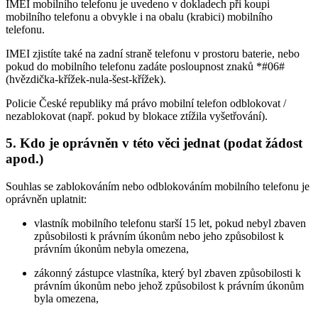
IMEI mobilního telefonu je uvedeno v dokladech při koupi
mobilního telefonu a obvykle i na obalu (krabici) mobilního
telefonu.
IMEI zjistíte také na zadní straně telefonu v prostoru baterie, nebo
pokud do mobilního telefonu zadáte posloupnost znaků *#06#
(hvězdička-křížek-nula-šest-křížek).
Policie České republiky má právo mobilní telefon odblokovat /
nezablokovat (např. pokud by blokace ztížila vyšetřování).
5. Kdo je oprávněn v této věci jednat (podat žádost
apod.)
Souhlas se zablokováním nebo odblokováním mobilního telefonu je
oprávněn uplatnit:
vlastník mobilního telefonu starší 15 let, pokud nebyl zbaven
způsobilosti k právním úkonům nebo jeho způsobilost k
právním úkonům nebyla omezena,
zákonný zástupce vlastníka, který byl zbaven způsobilosti k
právním úkonům nebo jehož způsobilost k právním úkonům
byla omezena,