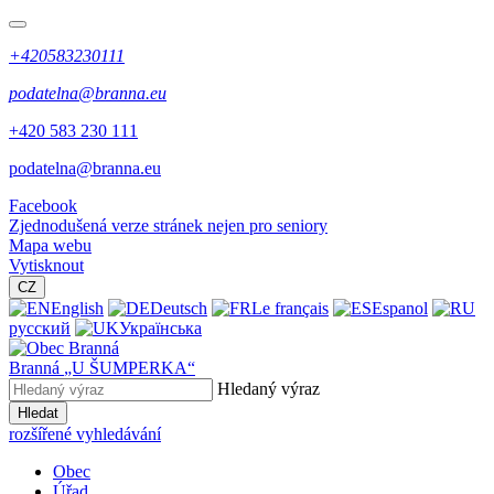
+420583230111
podatelna@branna.eu
+420 583 230 111
podatelna@branna.eu
Facebook
Zjednodušená verze stránek nejen pro seniory
Mapa webu
Vytisknout
CZ
English
Deutsch
Le français
Espanol
русский
Українська
Branná
„U ŠUMPERKA“
Hledaný výraz
Hledat
rozšířené vyhledávání
Obec
Úřad