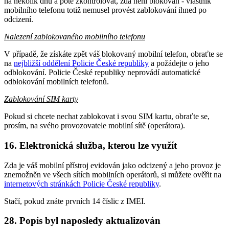
na několik dnů a poté zkontrolovat, zda není blokován - vlastník
mobilního telefonu totiž nemusel provést zablokování ihned po
odcizení.
Nalezení zablokovaného mobilního telefonu
V případě, že získáte zpět váš blokovaný mobilní telefon, obraťte se
na
nejbližší oddělení Policie České republiky
a požádejte o jeho
odblokování. Policie České republiky neprovádí automatické
odblokování mobilních telefonů.
Zablokování SIM karty
Pokud si chcete nechat zablokovat i svou SIM kartu, obraťte se,
prosím, na svého provozovatele mobilní sítě (operátora).
16. Elektronická služba, kterou lze využít
Zda je váš mobilní přístroj evidován jako odcizený a jeho provoz je
znemožněn ve všech sítích mobilních operátorů, si můžete ověřit na
internetových stránkách Policie České republiky
.
Stačí, pokud znáte prvních 14 číslic z IMEI.
28. Popis byl naposledy aktualizován