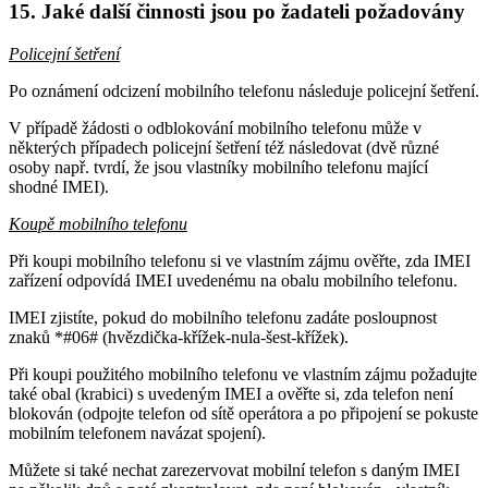
15. Jaké další činnosti jsou po žadateli požadovány
Policejní šetření
Po oznámení odcizení mobilního telefonu následuje policejní šetření.
V případě žádosti o odblokování mobilního telefonu může v
některých případech policejní šetření též následovat (dvě různé
osoby např. tvrdí, že jsou vlastníky mobilního telefonu mající
shodné IMEI).
Koupě mobilního telefonu
Při koupi mobilního telefonu si ve vlastním zájmu ověřte, zda IMEI
zařízení odpovídá IMEI uvedenému na obalu mobilního telefonu.
IMEI zjistíte, pokud do mobilního telefonu zadáte posloupnost
znaků *#06# (hvězdička-křížek-nula-šest-křížek).
Při koupi použitého mobilního telefonu ve vlastním zájmu požadujte
také obal (krabici) s uvedeným IMEI a ověřte si, zda telefon není
blokován (odpojte telefon od sítě operátora a po připojení se pokuste
mobilním telefonem navázat spojení).
Můžete si také nechat zarezervovat mobilní telefon s daným IMEI