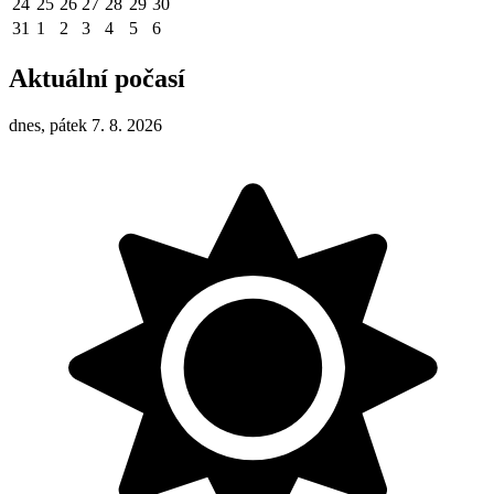
24
25
26
27
28
29
30
31
1
2
3
4
5
6
Aktuální počasí
dnes, pátek 7. 8. 2026