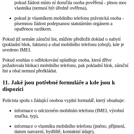
pokud žádost místo ní doručila osoba pověřená - plnou moc
vlastníka (nemusí být úředně ověřena),
pokud je vlastníkem mobilního telefonu právnická osoba -
písemnou žádost podepsanou statutárním orgánem a
opatřenou razítkem.
Pokud již nemáte záruční list, můžete předložit doklad o nabytí
(pokladní blok, fakturu) a obal mobilního telefonu (obojí), kde je
uvedeno IMEI.
Pokud souhlas o odblokování uplatňuje osoba, která dříve
požadovala blokaci mobilního telefonu, pak pokladní blok, záruční
list a obal nemusí předkládat.
11. Jaké jsou potřebné formuláře a kde jsou k
dispozici
Policista spolu s žádající osobou vyplní formulář, který obsahuje:
informace o odcizeném mobilním telefonu (IMEI, výrobní
značka, typ),
informace o vlastníku mobilního telefonu (jméno, příjmení,
datum narození, bydliště, kontaktní údaje),