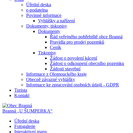
Úřední deska
e-podatelna
Povinné informace
Vyhlášky a nařízení
Dokumenty, tiskopisy
Dokumenty
Řád veřejného pohřebiště obce Branná
Pravidla pro prodej pozemků
Ceník
Tiskopisy
Žádost o povolení kácení
Žádost o odkoupení obecního pozemku
Žádosti stavební
Informace z Olomouckého kraje
Obecně závazné vyhlášky
Informace ke zpracování osobních údajů - GDPR
Turista
Kontakt
Branná
„U ŠUMPERKA“
Úřední deska
Fotogalerie
Interaktivní mapy