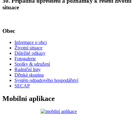
30. Případná upřesnění a poznámky k řešení životní
situace
Obec
Informace o obci
Životní situace
Důležité odkazy
Fotogalerie
Spolky & sdružení
Radniční listy
Dětská skupina
Systém odpadového hospodářství
SECAP
Mobilní aplikace