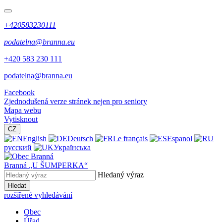
+420583230111
podatelna@branna.eu
+420 583 230 111
podatelna@branna.eu
Facebook
Zjednodušená verze stránek nejen pro seniory
Mapa webu
Vytisknout
CZ
English
Deutsch
Le français
Espanol
русский
Українська
Branná
„U ŠUMPERKA“
Hledaný výraz
Hledat
rozšířené vyhledávání
Obec
Úřad