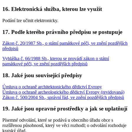
16. Elektronická služba, kterou lze využít
Podání lze učinit elektronicky.
17. Podle kterého právního předpisu se postupuje
Zákon č. 20/1987 Sb., o státní památkové péči, ve znění pozdějších
předpisů
Vyhláška č. 66/1988 Sb., kterou se provádí zákon o státní
památkové péči, ve znění pozdějších předpisů
18. Jaké jsou související předpisy
Úmluva o ochraně architektonického dědictví Evropy
Úmluva o ochraně archeologického dědictví Evropy (revidovaná)
Zákon č. 500/2004 Sb., správní řád, ve znění pozdějších předpisů
19. Jaké jsou opravné prostředky a jak se uplatňují
Písemné odvolání, které se podává u obecního úřadu obce s
rozšířenou působností, který ve věci rozhodl; o odvolání rozhoduje
krajský úřad.