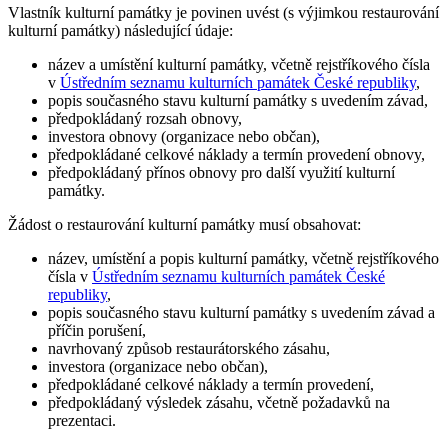
Vlastník kulturní památky je povinen uvést (s výjimkou restaurování
kulturní památky) následující údaje:
název a umístění kulturní památky, včetně rejstříkového čísla
v
Ústředním seznamu kulturních památek České republiky
,
popis současného stavu kulturní památky s uvedením závad,
předpokládaný rozsah obnovy,
investora obnovy (organizace nebo občan),
předpokládané celkové náklady a termín provedení obnovy,
předpokládaný přínos obnovy pro další využití kulturní
památky.
Žádost o restaurování kulturní památky musí obsahovat:
název, umístění a popis kulturní památky, včetně rejstříkového
čísla v
Ústředním seznamu kulturních památek České
republiky
,
popis současného stavu kulturní památky s uvedením závad a
příčin porušení,
navrhovaný způsob restaurátorského zásahu,
investora (organizace nebo občan),
předpokládané celkové náklady a termín provedení,
předpokládaný výsledek zásahu, včetně požadavků na
prezentaci.