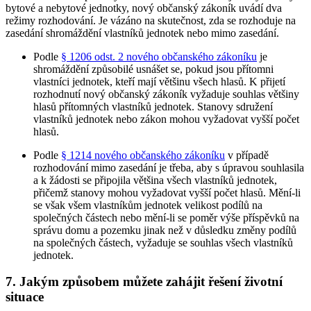
bytové a nebytové jednotky, nový občanský zákoník uvádí dva
režimy rozhodování. Je vázáno na skutečnost, zda se rozhoduje na
zasedání shromáždění vlastníků jednotek nebo mimo zasedání.
Podle
§ 1206 odst. 2 nového občanského zákoníku
je
shromáždění způsobilé usnášet se, pokud jsou přítomni
vlastníci jednotek, kteří mají většinu všech hlasů. K přijetí
rozhodnutí nový občanský zákoník vyžaduje souhlas většiny
hlasů přítomných vlastníků jednotek. Stanovy sdružení
vlastníků jednotek nebo zákon mohou vyžadovat vyšší počet
hlasů.
Podle
§ 1214 nového občanského zákoníku
v případě
rozhodování mimo zasedání je třeba, aby s úpravou souhlasila
a k žádosti se připojila většina všech vlastníků jednotek,
přičemž stanovy mohou vyžadovat vyšší počet hlasů. Mění-li
se však všem vlastníkům jednotek velikost podílů na
společných částech nebo mění-li se poměr výše příspěvků na
správu domu a pozemku jinak než v důsledku změny podílů
na společných částech, vyžaduje se souhlas všech vlastníků
jednotek.
7. Jakým způsobem můžete zahájit řešení životní
situace