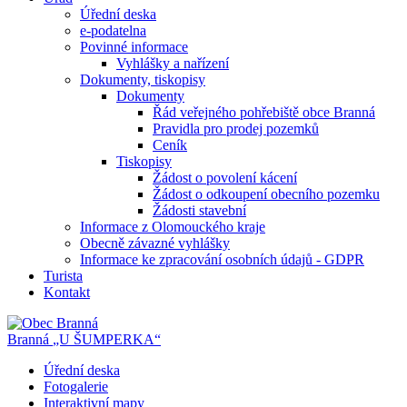
Úřední deska
e-podatelna
Povinné informace
Vyhlášky a nařízení
Dokumenty, tiskopisy
Dokumenty
Řád veřejného pohřebiště obce Branná
Pravidla pro prodej pozemků
Ceník
Tiskopisy
Žádost o povolení kácení
Žádost o odkoupení obecního pozemku
Žádosti stavební
Informace z Olomouckého kraje
Obecně závazné vyhlášky
Informace ke zpracování osobních údajů - GDPR
Turista
Kontakt
Branná
„U ŠUMPERKA“
Úřední deska
Fotogalerie
Interaktivní mapy