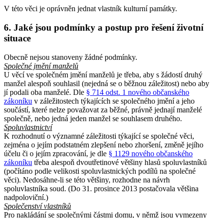
V této věci je oprávněn jednat vlastník kulturní památky.
6. Jaké jsou podmínky a postup pro řešení životní
situace
Obecně nejsou stanoveny žádné podmínky.
Společné jmění manželů
U věcí ve společném jmění manželů je třeba, aby s žádostí druhý
manžel alespoň souhlasil (nejedná se o běžnou záležitost) nebo aby
jí podali oba manželé. Dle
§ 714 odst. 1 nového občanského
zákoníku
v záležitostech týkajících se společného jmění a jeho
součástí, které nelze považovat za běžné, právně jednají manželé
společně, nebo jedná jeden manžel se souhlasem druhého.
Spoluvlastnictví
K rozhodnutí o významné záležitosti týkající se společné věci,
zejména o jejím podstatném zlepšení nebo zhoršení, změně jejího
účelu či o jejím zpracování, je dle
§ 1129 nového občanského
zákoníku
třeba alespoň dvoutřetinové většiny hlasů spoluvlastníků
(počítáno podle velikosti spoluvlastnických podílů na společné
věci). Nedosáhne-li se této většiny, rozhodne na návrh
spoluvlastníka soud. (Do 31. prosince 2013 postačovala většina
nadpoloviční.)
Společenství vlastníků
Pro nakládání se společnými částmi domu, v němž jsou vymezeny