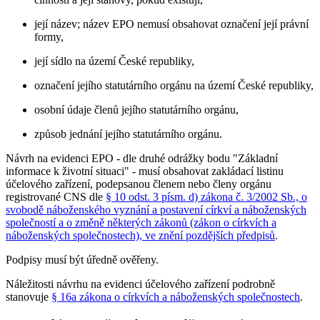
její název; název EPO nemusí obsahovat označení její právní
formy,
její sídlo na území České republiky,
označení jejího statutárního orgánu na území České republiky,
osobní údaje členů jejího statutárního orgánu,
způsob jednání jejího statutárního orgánu.
Návrh na evidenci EPO - dle druhé odrážky bodu "Základní
informace k životní situaci" - musí obsahovat zakládací listinu
účelového zařízení, podepsanou členem nebo členy orgánu
registrované CNS dle
§ 10 odst. 3 písm. d) zákona č. 3/2002 Sb., o
svobodě náboženského vyznání a postavení církví a náboženských
společností a o změně některých zákonů (zákon o církvích a
náboženských společnostech), ve znění pozdějších předpisů
.
Podpisy musí být úředně ověřeny.
Náležitosti návrhu na evidenci účelového zařízení podrobně
stanovuje
§ 16a zákona o církvích a náboženských společnostech
.