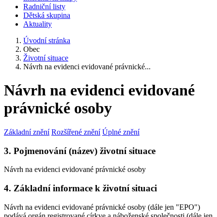
Radniční listy
Dětská skupina
Aktuality
Úvodní stránka
Obec
Životní situace
Návrh na evidenci evidované právnické...
Návrh na evidenci evidované
právnické osoby
Základní znění
Rozšířené znění
Úplné znění
3. Pojmenování (název) životní situace
Návrh na evidenci evidované právnické osoby
4. Základní informace k životní situaci
Návrh na evidenci evidované právnické osoby (dále jen "EPO")
podává orgán registrované církve a náboženské společnosti (dále jen