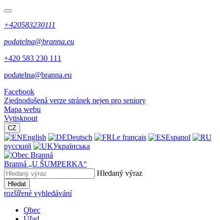
+420583230111
podatelna@branna.eu
+420 583 230 111
podatelna@branna.eu
Facebook
Zjednodušená verze stránek nejen pro seniory
Mapa webu
Vytisknout
CZ
English
Deutsch
Le français
Espanol
русский
Українська
Branná
„U ŠUMPERKA“
Hledaný výraz
Hledat
rozšířené vyhledávání
Obec
Úřad