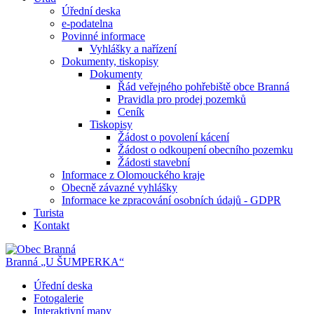
Úřední deska
e-podatelna
Povinné informace
Vyhlášky a nařízení
Dokumenty, tiskopisy
Dokumenty
Řád veřejného pohřebiště obce Branná
Pravidla pro prodej pozemků
Ceník
Tiskopisy
Žádost o povolení kácení
Žádost o odkoupení obecního pozemku
Žádosti stavební
Informace z Olomouckého kraje
Obecně závazné vyhlášky
Informace ke zpracování osobních údajů - GDPR
Turista
Kontakt
Branná
„U ŠUMPERKA“
Úřední deska
Fotogalerie
Interaktivní mapy