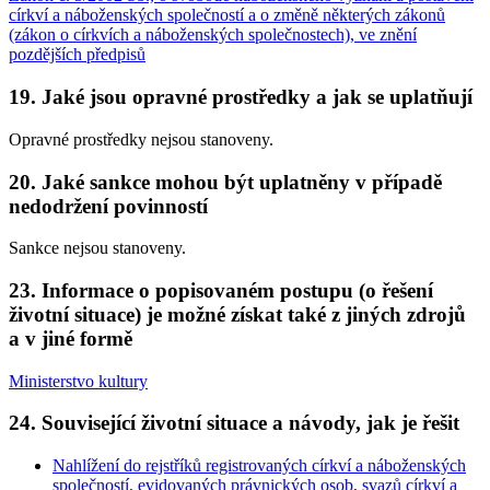
církví a náboženských společností a o změně některých zákonů
(zákon o církvích a náboženských společnostech), ve znění
pozdějších předpisů
19. Jaké jsou opravné prostředky a jak se uplatňují
Opravné prostředky nejsou stanoveny.
20. Jaké sankce mohou být uplatněny v případě
nedodržení povinností
Sankce nejsou stanoveny.
23. Informace o popisovaném postupu (o řešení
životní situace) je možné získat také z jiných zdrojů
a v jiné formě
Ministerstvo kultury
24. Související životní situace a návody, jak je řešit
Nahlížení do rejstříků registrovaných církví a náboženských
společností, evidovaných právnických osob, svazů církví a