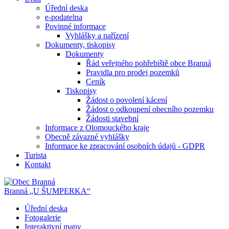
Úřední deska
e-podatelna
Povinné informace
Vyhlášky a nařízení
Dokumenty, tiskopisy
Dokumenty
Řád veřejného pohřebiště obce Branná
Pravidla pro prodej pozemků
Ceník
Tiskopisy
Žádost o povolení kácení
Žádost o odkoupení obecního pozemku
Žádosti stavební
Informace z Olomouckého kraje
Obecně závazné vyhlášky
Informace ke zpracování osobních údajů - GDPR
Turista
Kontakt
Branná
„U ŠUMPERKA“
Úřední deska
Fotogalerie
Interaktivní mapy