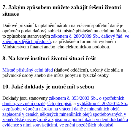
7. Jakým způsobem můžete zahájit řešení životní
situace
Daňové přiznání k uplatnění nároku na vrácení spotřební daně je
oprávněn podat daňový subjekt místně příslušnému celnímu úřadu, a
to způsobem stanoveným
zákonem č. 280/2009 Sb., daňový řád, ve
znění pozdějších předpisů
, na příslušném formuláři vydaném
Ministerstvem financí anebo jeho elektronickou podobou.
8. Na které instituci životní situaci řešit
Místně příslušný celní úřad
(daňové oddělení), určený dle sídla u
právnické osoby anebo dle místa pobytu u fyzické osoby.
10. Jaké doklady je nutné mít s sebou
Doklady jsou stanoveny
zákonem č. 353/2003 Sb., o spotřebních
daních, ve znění pozdějších předpisů
, a
vyhláškou č. 202/2014 Sb.,
o způsobu výpočtu nároku na vrácení daně z minerálních olejů
zaplacené v cenách některých minerálních olejů spotřebovaných v
zemědělské prvovýrobě a způsobu a podmínkách vedení dokladů a
evidence s nimi souvisejícími, ve znění pozdějších předpisů
.