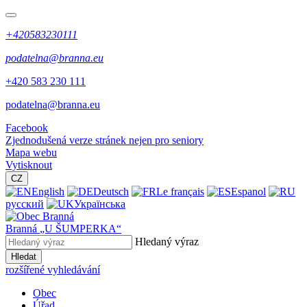
+420583230111
podatelna@branna.eu
+420 583 230 111
podatelna@branna.eu
Facebook
Zjednodušená verze stránek nejen pro seniory
Mapa webu
Vytisknout
CZ
English
Deutsch
Le français
Espanol
русский
Українська
Branná
„U ŠUMPERKA“
Hledaný výraz
Hledat
rozšířené vyhledávání
Obec
Úřad