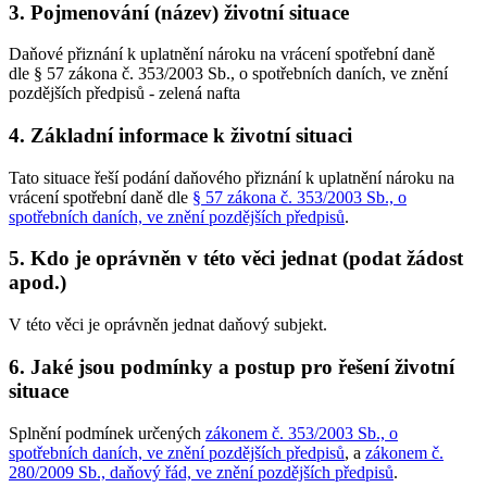
3. Pojmenování (název) životní situace
Daňové přiznání k uplatnění nároku na vrácení spotřební daně
dle § 57 zákona č. 353/2003 Sb., o spotřebních daních, ve znění
pozdějších předpisů - zelená nafta
4. Základní informace k životní situaci
Tato situace řeší podání daňového přiznání k uplatnění nároku na
vrácení spotřební daně dle
§ 57 zákona č. 353/2003 Sb., o
spotřebních daních, ve znění pozdějších předpisů
.
5. Kdo je oprávněn v této věci jednat (podat žádost
apod.)
V této věci je oprávněn jednat daňový subjekt.
6. Jaké jsou podmínky a postup pro řešení životní
situace
Splnění podmínek určených
zákonem č. 353/2003 Sb., o
spotřebních daních, ve znění pozdějších předpisů
, a
zákonem č.
280/2009 Sb., daňový řád, ve znění pozdějších předpisů
.