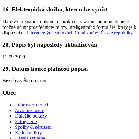
16. Elektronická služba, kterou lze využít
Daňové přiznání k uplatnění nároku na vrácení spotřební daně je
možné učinit prostřednictvím tzv. inteligentního formuláře, který je k
dispozici na
internetových stránkách Celní správy České republiky
.
28. Popis byl naposledy aktualizován
12.09.2016
29. Datum konce platnosti popisu
Bez časového omezení.
Obec
Informace o obci
Životní situace
Důležité odkazy
Fotogalerie
Spolky & sdružení
Radniční listy
Dětská skupina