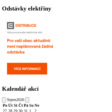
Odstávky elektřiny
Kalendář akcí
Srpen
2026
Po
Út
St
Čt
Pá
So
Ne
27
28
29
30
31
1
2