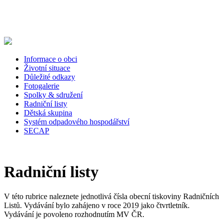
Informace o obci
Životní situace
Důležité odkazy
Fotogalerie
Spolky & sdružení
Radniční listy
Dětská skupina
Systém odpadového hospodářství
SECAP
Radniční listy
V této rubrice naleznete jednotlivá čísla obecní tiskoviny Radničních
Listů. Vydávání bylo zahájeno v roce 2019 jako čtvrtletník.
Vydávání je povoleno rozhodnutím MV ČR.