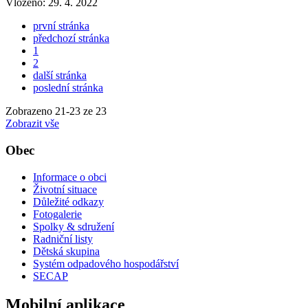
Vloženo:
29. 4. 2022
první stránka
předchozí stránka
1
2
další stránka
poslední stránka
Zobrazeno
21
-
23
ze 23
Zobrazit vše
Obec
Informace o obci
Životní situace
Důležité odkazy
Fotogalerie
Spolky & sdružení
Radniční listy
Dětská skupina
Systém odpadového hospodářství
SECAP
Mobilní aplikace