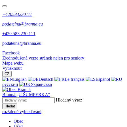
+420583230111
podatelna@branna.eu
+420 583 230 111
podatelna@branna.eu
Facebook
Zjednodušená verze stránek nejen pro seniory
Mapa webu
Vytisknout
CZ
English
Deutsch
Le français
Espanol
русский
Українська
Branná
„U ŠUMPERKA“
Hledaný výraz
Hledat
rozšířené vyhledávání
Obec
Úřad