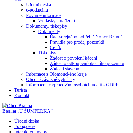
Úřední deska
e-podatelna
Povinné informace
Vyhlášky a nařízení
Dokumenty, tiskopisy
Dokumenty
Řád veřejného pohřebiště obce Branná
Pravidla pro prodej pozemků
Ceník
Tiskopisy
Žádost o povolení kácení
Žádost o odkoupení obecního pozemku
Žádosti stavební
Informace z Olomouckého kraje
Obecně závazné vyhlášky
Informace ke zpracování osobních údajů - GDPR
Turista
Kontakt
Branná
„U ŠUMPERKA“
Úřední deska
Fotogalerie
Interaktivní mapy